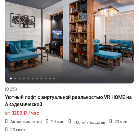
ID 250
Уютный лофт с виртуальной реальностью VR HOME на
Академической
от
3200 ₽
/ час
Академическая
10 мин
20 чел
100 м
площадь
2
20 мест