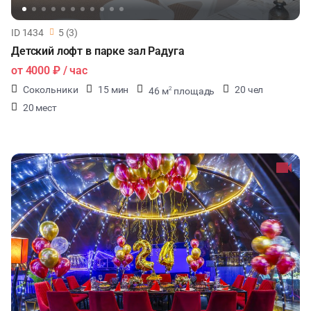
ID 1434
5 (3)
Детский лофт в парке зал Радуга
от
4000 ₽
/ час
Сокольники
15 мин
20 чел
46 м
площадь
2
20 мест