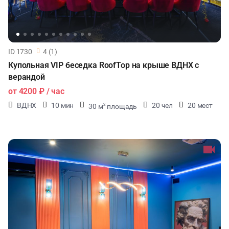
ID 1730
4 (1)
Купольная VIP беседка RoofTop на крыше ВДНХ с
верандой
от
4200 ₽
/ час
ВДНХ
10 мин
20 чел
20 мест
30 м
площадь
2