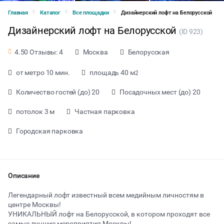
Главная
Каталог
Все площадки
Дизайнерский лофт на Белорусской
Дизайнерский лофт на Белорусской
(ID 923)
Москва
Белорусская
4.50 Отзывы: 4
от метро 10 мин.
площадь 40 м
2
Количество гостей (до) 20
Посадочных мест (до) 20
потолок 3 м
Частная парковка
Городская парковка
Описание
от 4000 ₽ за час
Легендарный лофт известный всем медийным личностям в
центре Москвы!
УНИКАЛЬНЫЙ лофт на Белорусской, в котором проходят все
Тип мероприятия
самые лучшие мероприятия Москвы!