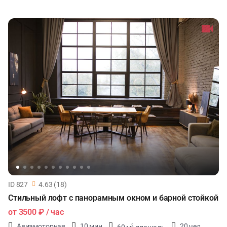
ID 827
4.63 (18)
Стильный лофт с панорамным окном и барной стойкой
от
3500 ₽
/ час
Авиамоторная
10 мин
20 чел
60 м
площадь
2