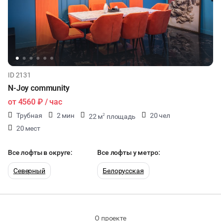
ID 2131
N-Joy community
от
4560 ₽
/ час
Трубная
2 мин
20 чел
22 м
площадь
2
20 мест
Все лофты в округе:
Все лофты у метро:
Северный
Белорусская
О проекте