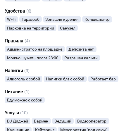
- КИНОТЕАТР
МАЛЬЧИШНИК
Удобства
(6)
Дизайнерский лофт с уникальной атмосферой. Команда
специалистов с огромным удовольствием организует
Wi-Fi
Гардероб
Зона для курения
Кондиционер
ДИСКОТЕКА
мероприятия любой сложности и формата: день рождения,
Парковка на территории
Санузел
мальчишник, девичник, выпускной, корпоративное
мероприятие. В Вашем распоряжении два зала общей
КИНОПРОСМОТР
Правила
(4)
площадью 170 кв. м. и вместимостью до 100 человек,
оснащенный всем необходимым для незабываемого отдыха.
Администратор на площадке
Депозита нет
Минимальное время бронирования - 5ч
НАСТОЛЬНЫЕ ИГРЫ
Можно шуметь после 23:00
Разрешен кальян
Напитки
(3)
Алкоголь с собой
Напитки б/а с собой
Работает бар
Питание
(1)
Еду можно с собой
Услуги
(10)
DJ Диджей
Бармен
Ведущий
Видеооператор
Кальянщик
Кейтеринг
Мероприятия "под ключ"