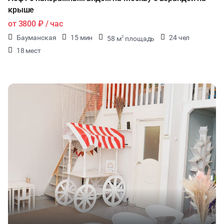
крыше
от
3800 ₽
/ час
Бауманская
15 мин
24 чел
58 м
площадь
2
18 мест