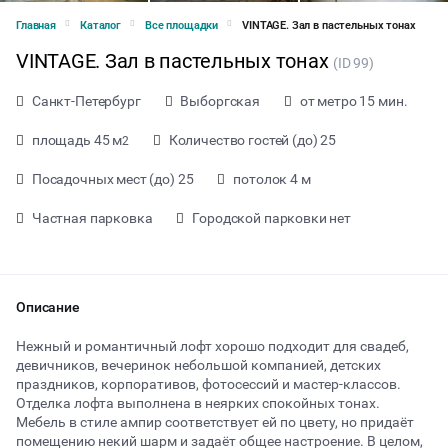
Главная
Каталог
Все площадки
VINTAGE. Зал в пастельных тонах
VINTAGE. Зал в пастельных тонах
(ID 99)
Санкт-Петербург
Выборгская
от метро 15 мин.
площадь 45 м
Количество гостей (до) 25
2
Посадочных мест (до) 25
потолок 4 м
Частная парковка
Городской парковки нет
Описание
Нежный и романтичный лофт хорошо подходит для свадеб,
девичников, вечеринок небольшой компанией, детских
праздников, корпоративов, фотосессий и мастер-классов.
от 900 ₽ за час
Отделка лофта выполнена в неярких спокойных тонах.
Мебель в стиле ампир соответствует ей по цвету, но придаёт
помещению некий шарм и задаёт общее настроение. В целом,
Тип мероприятия