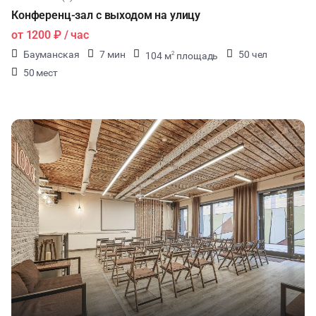
Конференц-зал с выходом на улицу
от
1200 ₽
/ час
Бауманская
7 мин
50 чел
104 м
площадь
2
50 мест