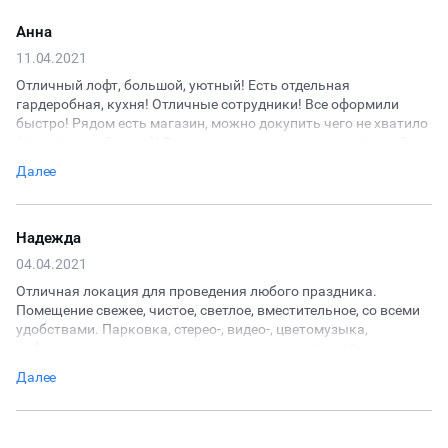
Анна
11.04.2021
Отличный лофт, большой, уютный! Есть отдельная
гардеробная, кухня! Отличные сотрудники! Все оформили
быстро! Рядом есть магазин, можно докупить чего не хватило
(это огромный плюс)! Отмечали день рождения компанией из
20 человек, места хватило всем! Лофт рекомендую!!!!
Далее
Надежда
04.04.2021
Отличная локация для проведения любого праздника.
Помещение свежее, чистое, светлое, вместительное, со всеми
удобствами. Парковка, стерео-, видео-, цветомузыка,
кофемашина, холодильник, кулер, посуда - есть всё до
мелочей: туалетной бумаги и бумажных полотенец! Вежливый
Далее
и отзывчивый администратор, помогающий с любыми
запросами. Наш детский двойной день рождения с массой
детей и взрослых прошёл на ура! Уверена, что не раз ещё
вернёмся сюда.