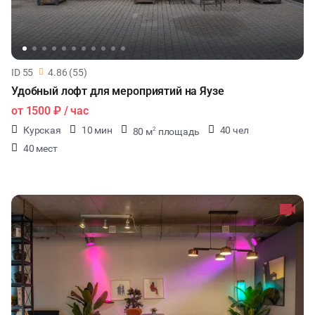
ID 55
4.86 (55)
Удобный лофт для мероприятий на Яузе
от
1500 ₽
/ час
Курская
10 мин
40 чел
80 м
площадь
2
40 мест