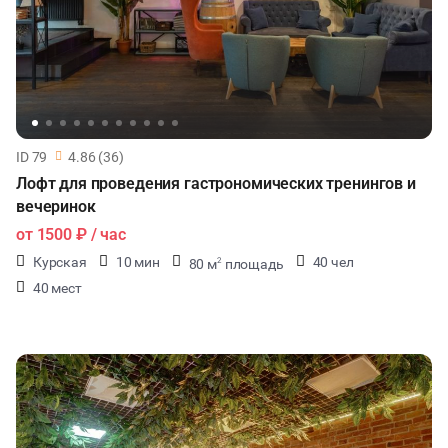
ID 79
4.86 (36)
Лофт для проведения гастрономических тренингов и
вечеринок
от
1500 ₽
/ час
Курская
10 мин
40 чел
80 м
площадь
2
40 мест