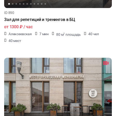
ID 890
Зал для репетиций и тренингов в БЦ
от
1300 ₽
/ час
Алексеевская
7 мин
40 чел
80 м
площадь
2
40 мест