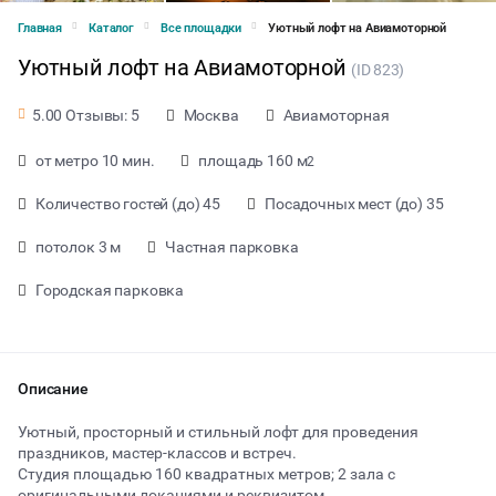
Главная
Каталог
Все площадки
Уютный лофт на Авиамоторной
Уютный лофт на Авиамоторной
(ID 823)
Москва
Авиамоторная
5.00 Отзывы: 5
от метро 10 мин.
площадь 160 м
2
Количество гостей (до) 45
Посадочных мест (до) 35
потолок 3 м
Частная парковка
Городская парковка
Описание
от 1350 ₽ за час
Уютный, просторный и стильный лофт для проведения
праздников, мастер-классов и встреч.
Студия площадью 160 квадратных метров; 2 зала с
Тип мероприятия
оригинальными локациями и реквизитом.