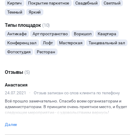
Кирпич
Покрытие паркетное
Свадебный
Светлый
КУЛИНАРНЫЙ МАСТЕР-КЛАСС
Темный
Яркий
Типы площадок
(10)
ФУРШЕТЫ
Антикафе
Арт-пространство
Воркшоп
Квартира
КОНФЕРЕНЦИИ
Конференц зал
Лофт
Мастерская
Танцевальный зал
Фотостудия
Ресторан
ДЕГУСТАЦИИ
ЧАЕПИТИЕ
Отзывы
(5)
Анастасия
ТИМБИЛДИНГ
24.07.2021
·
Отзыв записан со слов клиента по телефону
Всё прошло замечательно. Спасибо всем организаторам и
администраторам. В принципе очень приятное место, и будет
следующее мероприятие - с удовольствием вернусь!
Далее