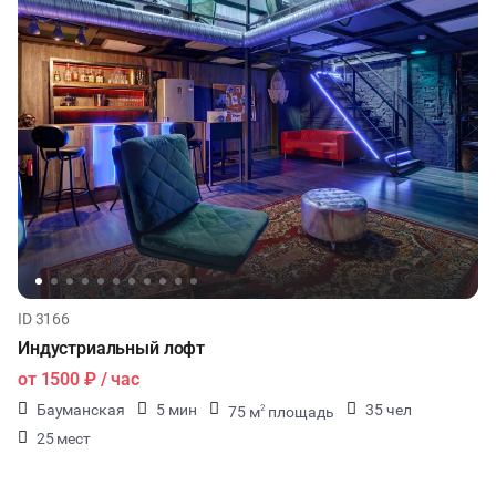
ID 3166
Индустриальный лофт
от
1500 ₽
/ час
Бауманская
5 мин
35 чел
75 м
площадь
2
25 мест