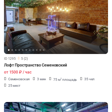
ID 1295
5 (2)
Лофт Пространство Семеновский
от
1500 ₽
/ час
Семеновская
3 мин
35 чел
75 м
площадь
2
25 мест