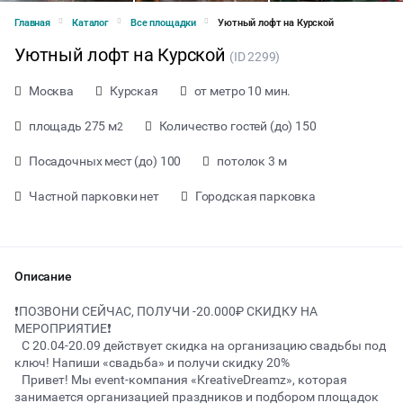
Главная
Каталог
Все площадки
Уютный лофт на Курской
Уютный лофт на Курской
(ID 2299)
Москва
Курская
от метро 10 мин.
площадь 275 м
Количество гостей (до) 150
2
Посадочных мест (до) 100
потолок 3 м
Частной парковки нет
Городская парковка
Описание
❗️ПОЗВОНИ СЕЙЧАС, ПОЛУЧИ -20.000₽ СКИДКУ НА
МЕРОПРИЯТИЕ❗️
С 20.04-20.09 действует скидка на организацию свадьбы под
от 126757 ₽ за час
ключ! Напиши «свадьба» и получи скидку 20%
Привет! Мы event-компания «KreativeDreamz», которая
занимается организацией праздников и подбором площадок
Тип мероприятия