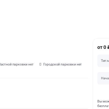
от 0 
Тип 
астной парковки нет
Городской парковки нет
Нача
Вы мож
беспла