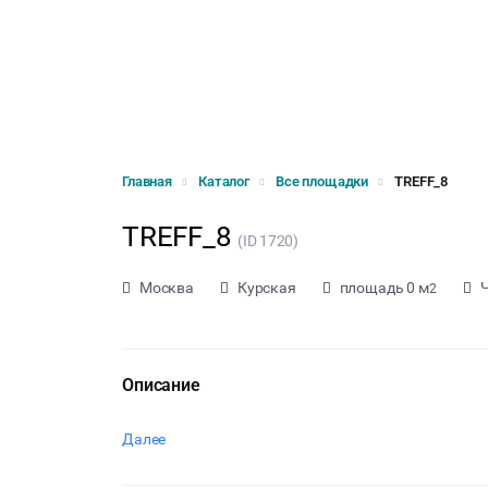
Главная
Каталог
Все площадки
TREFF_8
TREFF_8
(ID 1720)
Москва
Курская
площадь 0 м
Ч
2
Описание
Далее