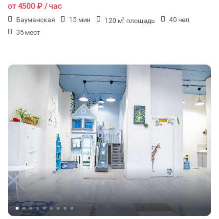
от
4500 ₽
/ час
Бауманская
15 мин
40 чел
120 м
площадь
2
35 мест