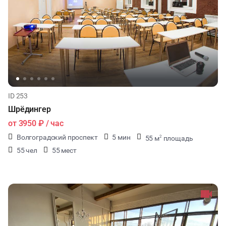
ДЕГУСТАЦИИ
ЧАЕПИТИЕ
ID 253
Шрёдингер
от
3950 ₽
/ час
Волгоградский проспект
5 мин
55 м
площадь
2
55 чел
55 мест