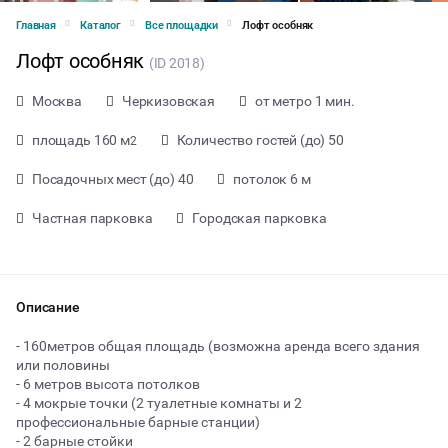
Главная
Каталог
Все площадки
Лофт особняк
Лофт особняк
(ID 2018)
Москва
Черкизовская
от метро 1 мин.
площадь 160 м
Количество гостей (до) 50
2
Посадочных мест (до) 40
потолок 6 м
Частная парковка
Городская парковка
Описание
- 160метров общая площадь (возможна аренда всего здания
или половины
- 6 метров высота потолков
от 5000 ₽ за час
- 4 мокрые точки (2 туалетные комнаты и 2
профессиональные барные станции)
- 2 барные стойки
Тип мероприятия