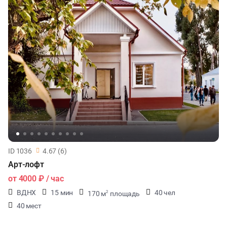
ID 1036
4.67 (6)
Арт-лофт
от
4000 ₽
/ час
ВДНХ
15 мин
40 чел
170 м
площадь
2
40 мест