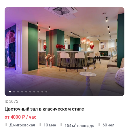
ID 3075
Цветочный зал в класическом стиле
от
4000 ₽
/ час
Дмитровская
10 мин
60 чел
154 м
площадь
2