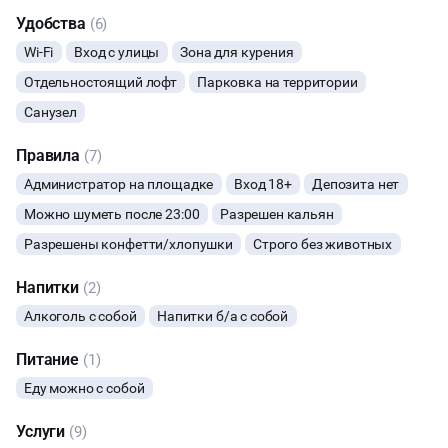
Удобства
(6)
БАНКЕТЫ
Wi-Fi
Вход с улицы
Зона для курения
ЮБИЛЕЙ
Отдельностоящий лофт
Парковка на территории
Санузел
ВЫПУСКНЫЕ
Правила
(7)
МАЛЬЧИШНИК
Администратор на площадке
Вход 18+
Депозита нет
Можно шуметь после 23:00
Разрешен кальян
ДИСКОТЕКА
Разрешены конфетти/хлопушки
Строго без животных
СВИДАНИЯ
Напитки
(2)
Алкоголь с собой
Напитки б/а с собой
НОВЫЙ ГОД
Питание
(1)
МАСТЕР-КЛАСС
Еду можно с собой
Услуги
(9)
СЕМИНАРЫ