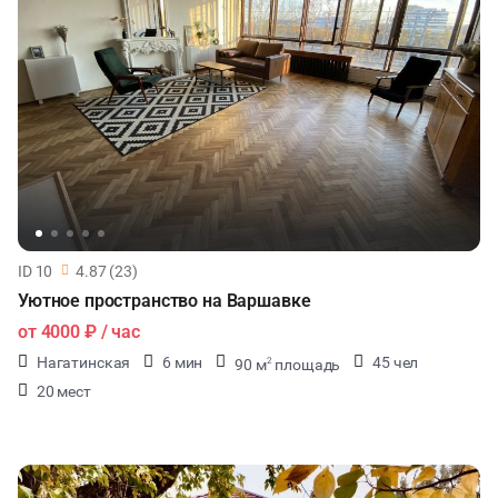
ID 10
4.87 (23)
Уютное пространство на Варшавке
от
4000 ₽
/ час
Нагатинская
6 мин
45 чел
90 м
площадь
2
20 мест