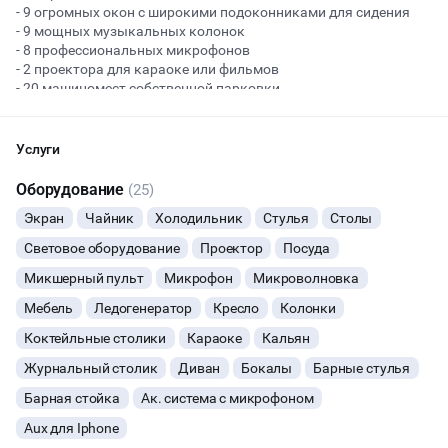
- 9 огромных окон с широкими подоконниками для сидения
- 9 мощных музыкальных колонок
- 8 профессиональных микрофонов
Начало
Окончание
- 2 проектора для караоке или фильмов
ВЕЧЕРИНКИ
- 20 машиномест собственной парковки
- 1 минута пешком до метро и мцк
ДЕНЬ РОЖДЕНИЯ
Услуги
ДЕВИЧНИК
Оборудование
(25)
Экран
Чайник
Холодильник
Стулья
Столы
СВАДЬБЫ
Световое оборудование
Проектор
Посуда
ДАННЫЙ ЛОФТ СЕЙЧАС НЕ АКТИВЕН
Микшерный пульт
Микрофон
Микроволновка
КОРПОРАТИВЫ
Мебель
Ледогенератор
Кресло
Колонки
ОСТАВИТЬ ЗАЯВКУ
ДЕЛОВЫЕ МЕРОПРИЯТИЯ
Коктейльные столики
Караоке
Кальян
Вы можете отменить заявку в любой момент, это бесплатно
Журнальный столик
Диван
Бокалы
Барные стулья
КВАРТИРНИКИ
или поменять параметры с нашим менеджером после того, как
Барная стойка
Ак. система с микрофоном
оставите заявку
Aux для Iphone
ФОТОСЕССИИ
🔥
8 человек интересовались этой площадкой сегодня