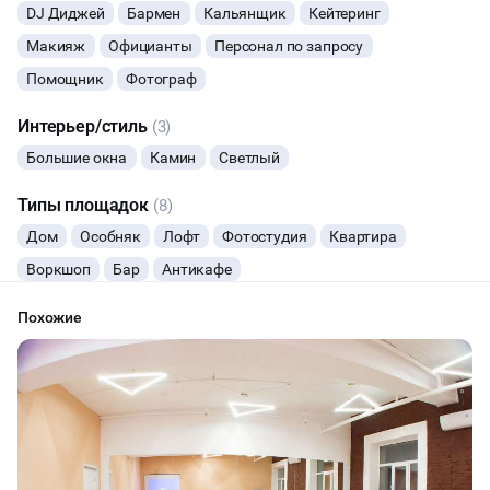
DJ Диджей
Бармен
Кальянщик
Кейтеринг
ТАНЦЫ
Макияж
Официанты
Персонал по запросу
Помощник
Фотограф
ВЫСТАВКИ
Интерьер/стиль
(3)
КАСТИНГИ
Большие окна
Камин
Светлый
КИНОПРОСМОТР
Типы площадок
(8)
Дом
Особняк
Лофт
Фотостудия
Квартира
РЕПЕТИЦИИ
Воркшоп
Бар
Антикафе
КУЛИНАРНЫЙ МАСТЕР-КЛАСС
Похожие
ФУРШЕТЫ
КОНФЕРЕНЦИИ
ХАКАТОНЫ