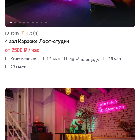
ID 1549
4.5 (4)
4 зал Караоке Лофт-студии
от
2500 ₽
/ час
Коломенская
12 мин
25 чел
48 м
площадь
2
23 мест