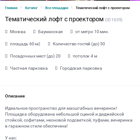
Главная
Каталог
Все площадки
Тематический лофт с проектором
Тематический лофт с проектором
(ID 1639)
Москва
Бауманская
от метро 10 мин.
площадь 60 м
Количество гостей (до) 30
2
Посадочных мест (до) 20
потолок 4 м
Частная парковка
Городская парковка
Описание
Идеальное пространство для масштабных вечеринок!
Площадка оборудована небольшой сценой и диджейской
стойкой, софитами, неоновой подсветкой, пуфами, вечеринка
от 2080 ₽ за час
в гаражном стиле обеспечена!
У нас:
Тип мероприятия