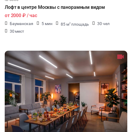
Лофт в центре Москвы с панорамным видом
от
2000 ₽
/ час
Бауманская
5 мин
30 чел
85 м
площадь
2
30 мест