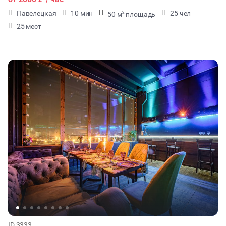
Павелецкая
10 мин
25 чел
50 м
площадь
2
25 мест
ID 3333