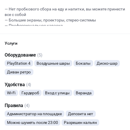
— Нет пробкового сбора на еду и напитки, вы можете принести
все с собой
Начало
Окончание
— Большие экраны, проекторы, стерео-системы
ВЕЧЕРИНКИ
— Профессиональное караоке
— Неоновый свет
— ДАРИМ ПОДАРКИ ПРИ БРОНИРОВАНИИ ЛОФТА (на выбор:
ДЕНЬ РОЖДЕНИЯ
паровой коктейль, фотосессию или + 1 час).
Услуги
Стоимость от 1500/час зависит от дня недели, вместимость
КОРПОРАТИВЫ
лофта до 20 человек.
Оборудование
(5)
PlayStation 4
Воздушные шары
Бокалы
Диско-шар
Бронируй сейчас и получи скидку 20% в день обращения и
ДЕЛОВЫЕ МЕРОПРИЯТИЯ
другие подарки!
Диван ретро
ВРЕМЕННО НЕ ПРИНИМАЕТ ЗАКАЗЫ
ЮБИЛЕЙ
Удобства
(4)
ОСТАВИТЬ ЗАЯВКУ
Wi-Fi
Гардероб
Вход с улицы
Веранда
ВЫПУСКНЫЕ
Вы можете отменить заявку в любой момент, это бесплатно
Правила
(4)
ДИСКОТЕКА
или поменять параметры с нашим менеджером после того, как
Администратор на площадке
Депозита нет
оставите заявку
Можно шуметь после 23:00
Разрешен кальян
🔥
8 человек интересовались этой площадкой сегодня