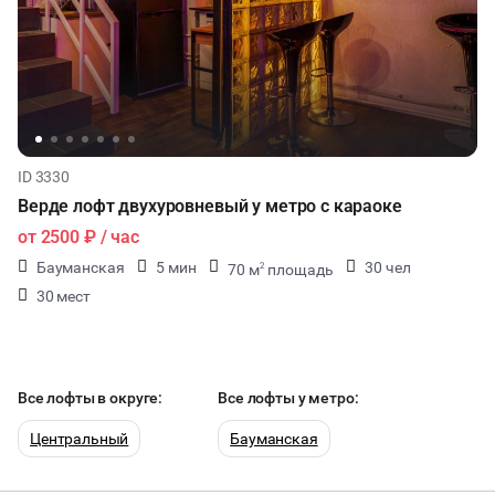
ID 3330
Верде лофт двухуровневый у метро с караоке
от
2500 ₽
/ час
Бауманская
5 мин
30 чел
70 м
площадь
2
30 мест
Все лофты в округе:
Все лофты у метро:
Центральный
Бауманская