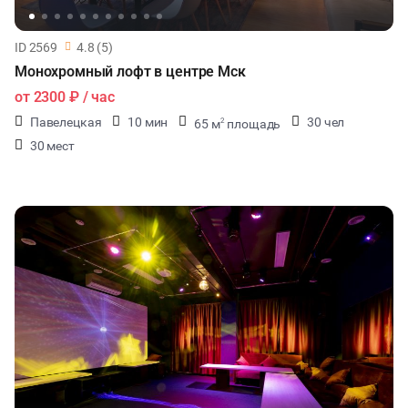
ID 2569
4.8 (5)
Монохромный лофт в центре Мск
от
2300 ₽
/ час
Павелецкая
10 мин
30 чел
65 м
площадь
2
30 мест