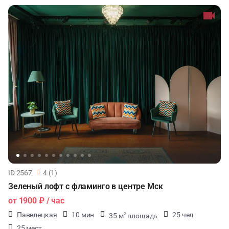
ID 2567
4 (1)
Зеленый лофт с фламинго в центре Мск
от
1900 ₽
/ час
Павелецкая
10 мин
25 чел
35 м
площадь
2
25 мест