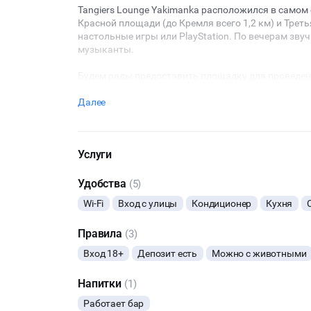
Tangiers Lounge Yakimanka расположился в самом 
Красной площади (до Кремля всего 1,2 км) и Треть
настольные игры или PlayStation. По вечерам зв
музыканты.
Будем рады предоставить площадку для проведен
Далее
Услуги
Удобства
(5)
Wi-Fi
Вход с улицы
Кондиционер
Кухня
Правила
(3)
Вход 18+
Депозит есть
Можно с животными
Напитки
(1)
Работает бар