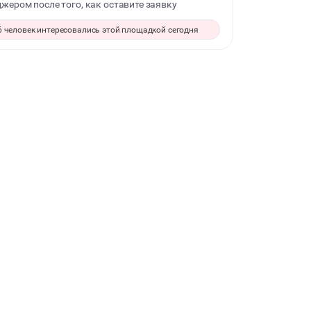
жером после того, как оставите заявку
СВАДЬБЫ
6 человек интересовались этой площадкой сегодня
КОРПОРАТИВЫ
ДЕЛОВЫЕ МЕРОПРИЯТИЯ
ФОТОСЕССИИ
БАНКЕТЫ
ЮБИЛЕЙ
СЕМИНАРЫ
ФУРШЕТЫ
КОНФЕРЕНЦИИ