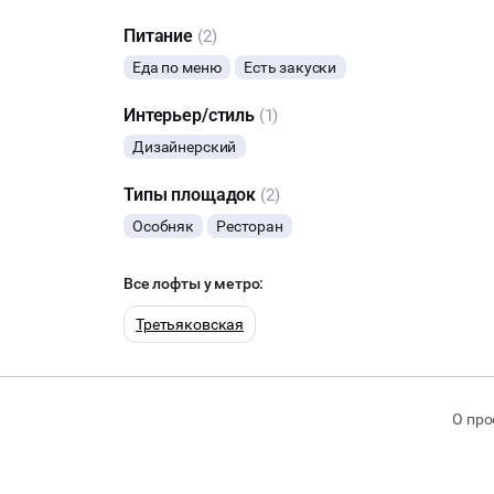
Питание
(2)
Еда по меню
Есть закуски
Интерьер/стиль
(1)
Дизайнерский
Типы площадок
(2)
Особняк
Ресторан
Все лофты у метро:
Третьяковская
О про