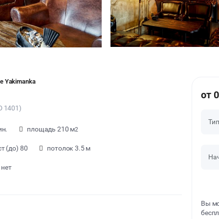
ge Yakimanka
от 0
D 1401)
Ти
ин.
площадь 210 м
2
т (до) 80
потолок 3.5 м
На
 нет
Вы мо
беспл