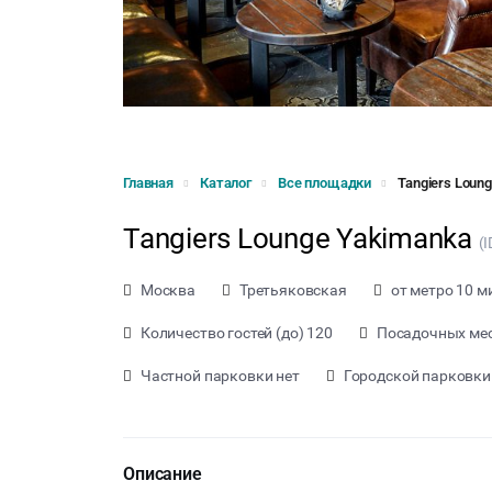
Главная
Каталог
Все площадки
Tangiers Loun
Tangiers Lounge Yakimanka
(I
Москва
Третьяковская
от метро 10 м
Количество гостей (до) 120
Посадочных мес
Частной парковки нет
Городской парковки
Описание