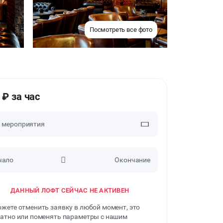
Посмотреть все фото
 ₽ за час
п мероприятия
чало
Окончание
ВЕЧЕРИНКИ
ДАННЫЙ ЛОФТ СЕЙЧАС НЕ АКТИВЕН
ДЕНЬ РОЖДЕНИЯ
жете отменить заявку в любой момент, это
ДЕВИЧНИК
атно или поменять параметры с нашим