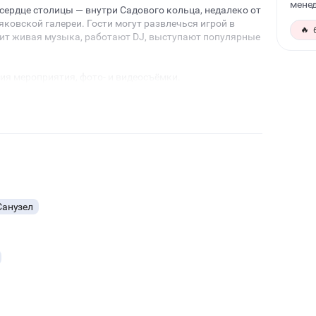
менед
сердце столицы — внутри Садового кольца, недалеко от
яковской галереи. Гости могут развлечься игрой в
🔥
учит живая музыка, работают DJ, выступают популярные
ия мероприятия, фото- и видеосъёмки.
Санузел