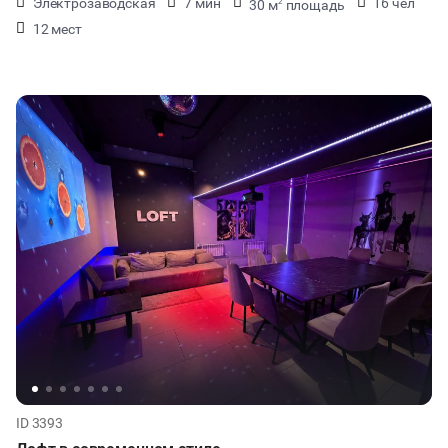
Электрозаводская
7 мин
16 чел
30 м
площадь
2
12 мест
ID 3393