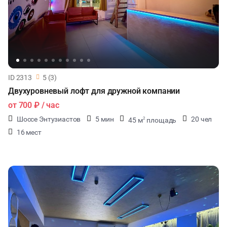
ID 2313
5 (3)
Двухуровневый лофт для дружной компании
от
700 ₽
/ час
Шоссе Энтузиастов
5 мин
20 чел
45 м
площадь
2
16 мест