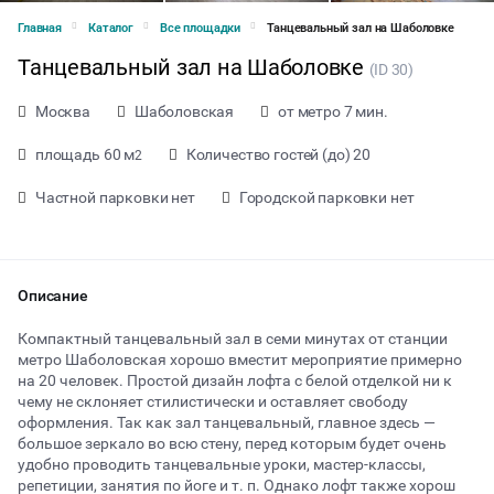
Главная
Каталог
Все площадки
Танцевальный зал на Шаболовке
Танцевальный зал на Шаболовке
(ID 30)
Москва
Шаболовская
от метро 7 мин.
площадь 60 м
Количество гостей (до) 20
2
Частной парковки нет
Городской парковки нет
Описание
Компактный танцевальный зал в семи минутах от станции
метро Шаболовская хорошо вместит мероприятие примерно
на 20 человек. Простой дизайн лофта с белой отделкой ни к
чему не склоняет стилистически и оставляет свободу
оформления. Так как зал танцевальный, главное здесь —
от 800 ₽ за час
большое зеркало во всю стену, перед которым будет очень
удобно проводить танцевальные уроки, мастер-классы,
репетиции, занятия по йоге и т. п. Однако лофт также хорош
Тип мероприятия