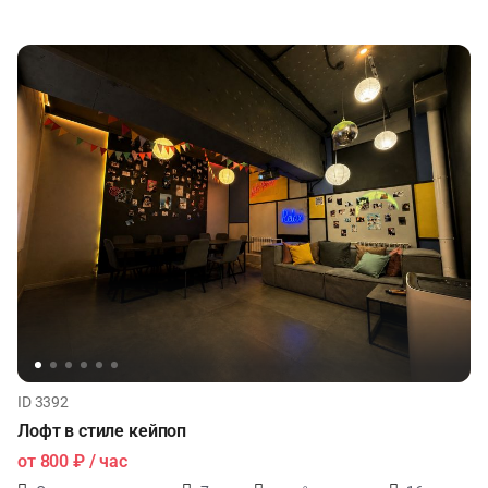
ID 3392
Лофт в стиле кейпоп
от
800 ₽
/ час