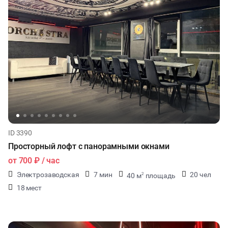
ID 3390
Просторный лофт с панорамными окнами
от
700 ₽
/ час
Электрозаводская
7 мин
20 чел
40 м
площадь
2
18 мест