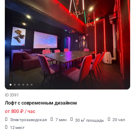
ID 3391
Лофт с современным дизайном
от
800 ₽
/ час
Электрозаводская
7 мин
20 чел
30 м
площадь
2
12 мест