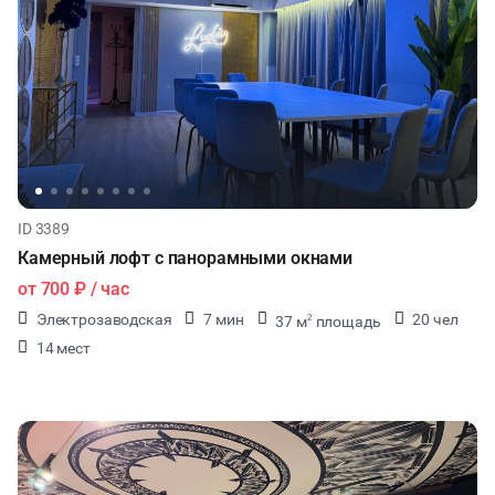
ID 3389
Камерный лофт с панорамными окнами
от
700 ₽
/ час
Электрозаводская
7 мин
20 чел
37 м
площадь
2
14 мест