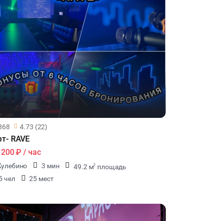
868
4.73 (22)
т- RAVE
1200 ₽
/ час
улебино
3 мин
49.2 м
площадь
2
5 чел
25 мест