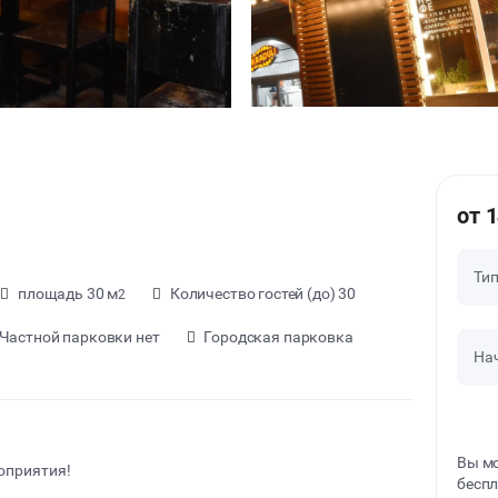
от 
Ти
площадь 30 м
Количество гостей (до) 30
2
Частной парковки нет
Городская парковка
На
Вы мо
оприятия!
беспл