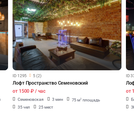
ID 1295
5 (2)
ID 3
Лофт Пространство Семеновский
Лоф
от
1500 ₽
/ час
от
л
Семеновская
3 мин
Б
75 м
площадь
2
35 чел
25 мест
3