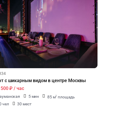
334
т с шикарным видом в центре Москвы
1500 ₽
/ час
ауманская
5 мин
85 м
площадь
2
0 чел
30 мест