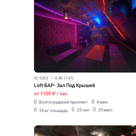
ID 1063
4.86 (141)
Loft-БАР- Зал Под Крышей
от
1100 ₽
/ час
Волгоградский проспект
4 мин
25 чел
25 мест
55 м
площадь
2