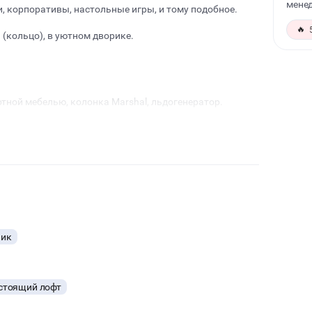
менед
, корпоративы, настольные игры, и тому подобное.
🔥
 (кольцо), в уютном дворике.
ной мебелью, колонка Marshal, льдогенератор.
ия, а также уборку по окончанию дополнительно
заказа!
ник
стоящий лофт