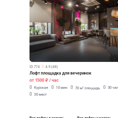
ID 774
4.9 (48)
Лофт площадка для вечеринок
от
1500 ₽
/ час
Курская
10 мин
30 че
70 м
площадь
2
30 мест
Все лофты в округе:
Все лофты у метро: