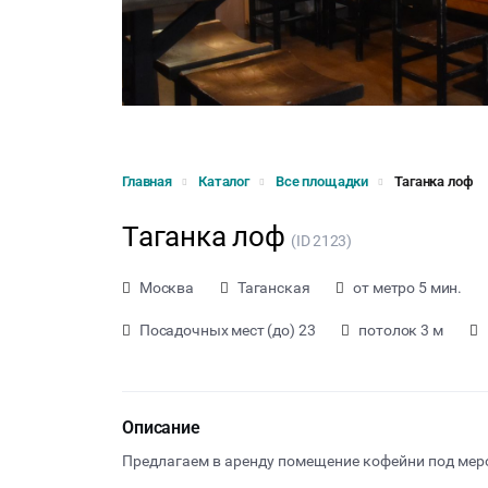
Главная
Каталог
Все площадки
Таганка лоф
Таганка лоф
(ID 2123)
Москва
Таганская
от метро 5 мин.
Посадочных мест (до) 23
потолок 3 м
Описание
Предлагаем в аренду помещение кофейни под мер