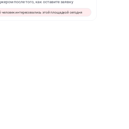
жером после того, как оставите заявку
ДЕТСКИЕ ПРАЗДНИКИ
5 человек интересовались этой площадкой сегодня
СВАДЬБЫ
КОРПОРАТИВЫ
ДЕЛОВЫЕ МЕРОПРИЯТИЯ
КВАРТИРНИКИ
ФОТОСЕССИИ
ЮБИЛЕЙ
ВЫПУСКНЫЕ
МАЛЬЧИШНИК