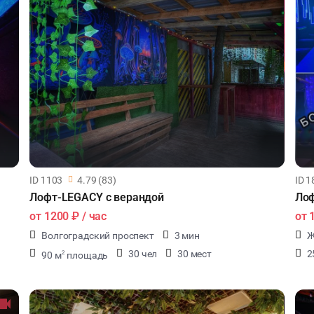
ID 1103
4.79 (83)
ID 1
Лофт-LEGACY с верандой
Лоф
от
1200 ₽
/ час
от
Волгоградский проспект
3 мин
Ж
30 чел
30 мест
2
90 м
площадь
2