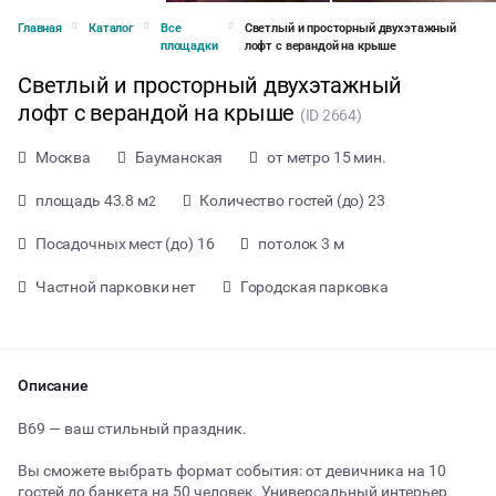
Главная
Каталог
Все
Светлый и просторный двухэтажный
площадки
лофт с верандой на крыше
Светлый и просторный двухэтажный
лофт с верандой на крыше
(ID 2664)
Москва
Бауманская
от метро 15 мин.
площадь 43.8 м
Количество гостей (до) 23
2
Посадочных мест (до) 16
потолок 3 м
Частной парковки нет
Городская парковка
Описание
от 2900 ₽ за час
B69 — ваш стильный праздник.
Вы сможете выбрать формат события: от девичника на 10
Тип мероприятия
гостей до банкета на 50 человек. Универсальный интерьер