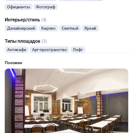
предложениях (скидка до 30% от стандартной аренды).
Официанты
Фотограф
СЕМИНАРЫ
Оставляйте заявку, и мы вам перезвоним!
Интерьер/стиль
(4)
ТАНЦЫ
Дизайнерский
Кирпич
Светлый
Яркий
ВЫСТАВКИ
Типы площадок
(3)
Антикафе
Арт-пространство
Лофт
КАСТИНГИ
Похожие
КИНОПРОСМОТР
НАСТОЛЬНЫЕ ИГРЫ
РЕПЕТИЦИИ
ФУРШЕТЫ
КОНФЕРЕНЦИИ