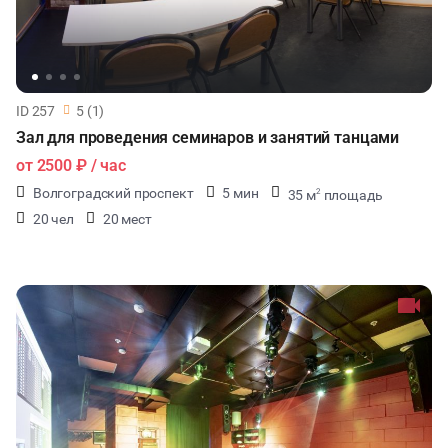
ЧАЕПИТИЕ
ТИМБИЛДИНГ
ID 257
5 (1)
Зал для проведения семинаров и занятий танцами
от
2500 ₽
/ час
Волгоградский проспект
5 мин
35 м
площадь
2
20 чел
20 мест