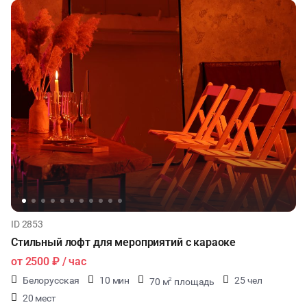
ID 2853
Стильный лофт для мероприятий с караоке
от
2500 ₽
/ час
Белорусская
10 мин
25 чел
70 м
площадь
2
20 мест