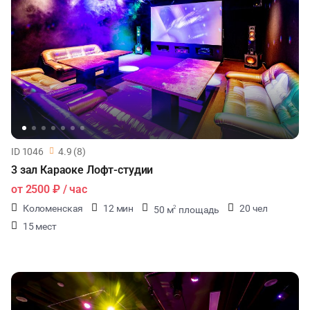
ID 1046
4.9 (8)
3 зал Караоке Лофт-студии
от
2500 ₽
/ час
Коломенская
12 мин
20 чел
50 м
площадь
2
15 мест