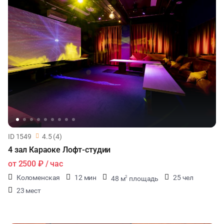
ID 1549
4.5 (4)
4 зал Караоке Лофт-студии
от
2500 ₽
/ час
Коломенская
12 мин
25 чел
48 м
площадь
2
23 мест