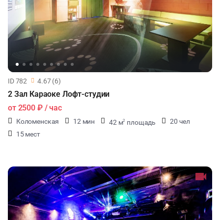
ID 782
4.67 (6)
2 Зал Караоке Лофт-студии
от
2500 ₽
/ час
Коломенская
12 мин
20 чел
42 м
площадь
2
15 мест