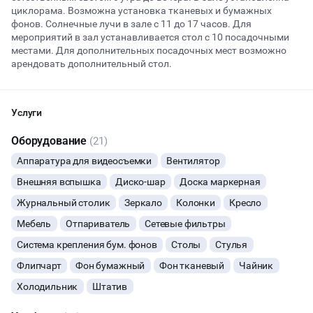
циклорама. Возможна установка тканевых и бумажных
фонов. Солнечные лучи в зале с 11 до 17 часов. Для
мероприятий в зал устанавливается стол с 10 посадочными
Начало
Окончание
местами. Для дополнительных посадочных мест возможно
ВЕЧЕРИНКИ
арендовать дополнительный стол.
ДЕНЬ РОЖДЕНИЯ
Услуги
ДЕВИЧНИК
Оборудование
(21)
ДЕТСКИЕ ПРАЗДНИКИ
Аппаратура для видеосъемки
Вентилятор
Внешняя вспышка
Диско-шар
Доска маркерная
ДАННЫЙ ЛОФТ СЕЙЧАС НЕ АКТИВЕН
СВАДЬБЫ
Журнальный столик
Зеркало
Колонки
Кресло
ОСТАВИТЬ ЗАЯВКУ
Мебель
Отпариватель
Сетевые фильтры
КОРПОРАТИВЫ
Система крепления бум. фонов
Столы
Стулья
Вы можете отменить заявку в любой момент, это бесплатно
ДЕЛОВЫЕ МЕРОПРИЯТИЯ
или поменять параметры с нашим менеджером после того, как
Флипчарт
Фон бумажный
Фон тканевый
Чайник
оставите заявку
Холодильник
Штатив
КВАРТИРНИКИ
🔥
9 человек интересовались этой площадкой сегодня