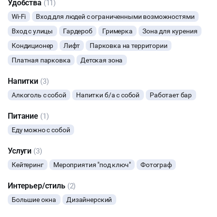
Удобства
(11)
ФОТОСЕССИИ
Wi-Fi
Вход для людей с ограниченными возможностями
Вход с улицы
Гардероб
Гримерка
Зона для курения
ЮБИЛЕЙ
Кондиционер
Лифт
Парковка на территории
Платная парковка
Детская зона
ЙОГА И РАСТЯЖКА
Напитки
(3)
ВЫПУСКНЫЕ
Алкоголь с собой
Напитки б/а с собой
Работает бар
МАЛЬЧИШНИК
Питание
(1)
Еду можно с собой
СВИДАНИЯ
Услуги
(3)
МАСТЕР-КЛАСС
Кейтеринг
Мероприятия "под ключ"
Фотограф
СЕМИНАРЫ
Интерьер/стиль
(2)
Большие окна
Дизайнерский
ТАНЦЫ