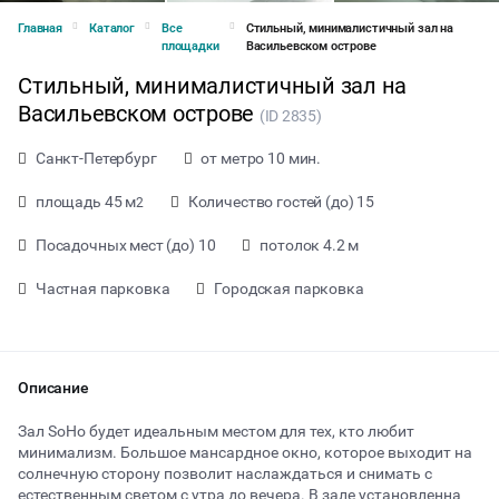
Главная
Каталог
Все
Стильный, минималистичный зал на
площадки
Васильевском острове
Стильный, минималистичный зал на
Васильевском острове
(ID 2835)
Санкт-Петербург
от метро 10 мин.
площадь 45 м
Количество гостей (до) 15
2
Посадочных мест (до) 10
потолок 4.2 м
Частная парковка
Городская парковка
Описание
от 1800 ₽ за час
Зал SoHo будет идеальным местом для тех, кто любит
минимализм. Большое мансардное окно, которое выходит на
солнечную сторону позволит наслаждаться и снимать с
Тип мероприятия
естественным светом с утра до вечера. В зале установленна