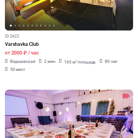
ID 2422
Varshavka Club
от
2000 ₽
/ час
Варшавская
2 мин
80 чел
165 м
площадь
2
50 мест