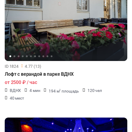
ID 1824
4.77 (13)
Лофт с верандой в парке ВДНХ
от
2500 ₽
/ час
ВДНХ
4 мин
120 чел
194 м
площадь
2
40 мест