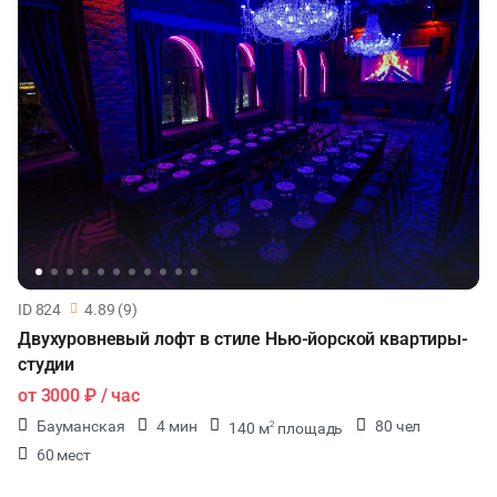
ID 824
4.89 (9)
Двухуровневый лофт в стиле Нью-йорской квартиры-
студии
от
3000 ₽
/ час
Бауманская
4 мин
80 чел
140 м
площадь
2
60 мест