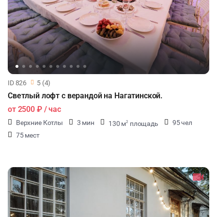
ID 826
5 (4)
Светлый лофт с верандой на Нагатинской.
от
2500 ₽
/ час
Верхние Котлы
3 мин
95 чел
130 м
площадь
2
75 мест