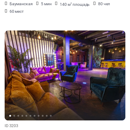
Бауманская
5 мин
80 чел
140 м
площадь
2
60 мест
ID 3203