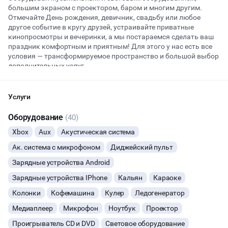
большим экраном с проектором, баром и многим другим.
Отмечайте День рождения, девичник, свадьбу или любое
другое событие в кругу друзей, устраивайте приватные
Начало
Окончание
кинопросмотры и вечеринки, а мы постараемся сделать ваш
ВЕЧЕРИНКИ
праздник комфортным и приятным! Для этого у нас есть все
условия — трансформируемое пространство и большой выбор
дополнительных услуг.
ДЕНЬ РОЖДЕНИЯ
ДЕВИЧНИК
Услуги
Оборудование
СВАДЬБЫ
(40)
Xbox
Aux
Акустическая система
ДАННЫЙ ЛОФТ СЕЙЧАС НЕ АКТИВЕН
КОРПОРАТИВЫ
Ак. система с микрофоном
Диджейский пульт
ОСТАВИТЬ ЗАЯВКУ
Зарядные устройства Android
ДЕЛОВЫЕ МЕРОПРИЯТИЯ
Зарядные устройства IPhone
Кальян
Караоке
Вы можете отменить заявку в любой момент, это бесплатно
Колонки
КВАРТИРНИКИ
Кофемашина
Кулер
Ледогенератор
или поменять параметры с нашим менеджером после того, как
оставите заявку
Медиаплеер
Микрофон
Ноутбук
Проектор
ФОТОСЕССИИ
🔥
4 человека интересовались этой площадкой сегодня
Проигрыватель CD и DVD
Световое оборудование