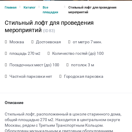
Главная
Каталог
Все
Стильный лофт для проведения
площадки
мероприятий
Стильный лофт для проведения
мероприятий
(ID 83)
Москва
Достоевская
от метро 7 мин.
площадь 270 м
Количество гостей (до) 100
2
Посадочных мест (до) 100
потолок 3 м
Частной парковки нет
Городская парковка
Описание
от 2500 ₽ за час
Стильный лофт, расположенный в цоколе старинного дома,
общей площадью 270 м2. Находится в центральном округе
Москвы, рядом с Третьим Транспортным Кольцом.
Тип мероприятия
Оборудован музыкальным и световым оборудованием,