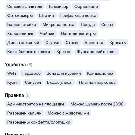
Сетевые фильтры
Телевизор
Фортепиано
МАЛЬЧИШНИК
Фотокамеры
Штатив
Грифельная доска
Барная стойка
Микроволновка
Посуда
Сцена
Холодильник
Чайник
Настольные игры
Диван кожаный
Стулья
Столы
Банкетка
Кровать
Коктейльные столики
Кресло
Журнальный столик
Удобства
(8)
Wi-Fi
Гардероб
Зона для курения
Кондиционер
Кухня
Санузел
Вход с улицы
Платная парковка
Правила
(5)
Администратор на площадке
Можно шуметь после 23:00
Разрешен кальян
Можно с животными
Разрешены конфетти/хлопушки