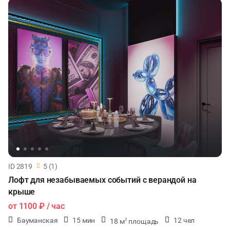
ID 2819
5 (1)
Лофт для незабываемых событий с верандой на
крыше
от
1100 ₽
/ час
Бауманская
15 мин
12 чел
18 м
площадь
2