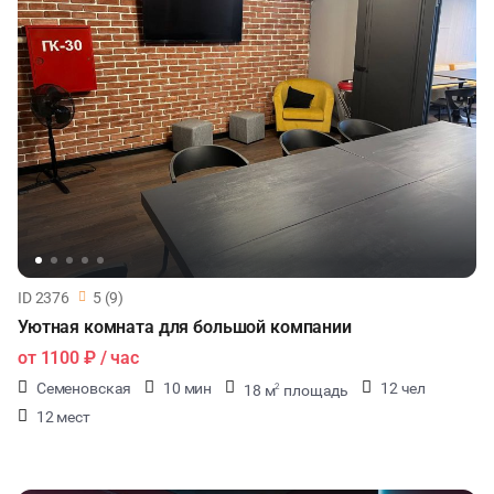
ID 2376
5 (9)
Уютная комната для большой компании
от
1100 ₽
/ час
Семеновская
10 мин
12 чел
18 м
площадь
2
12 мест