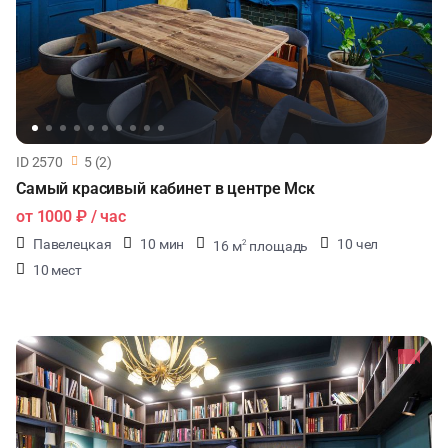
ID 2570
5 (2)
Самый красивый кабинет в центре Мск
от
1000 ₽
/ час
Павелецкая
10 мин
10 чел
16 м
площадь
2
10 мест