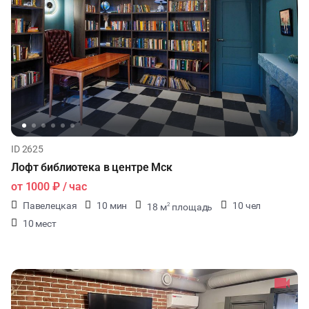
ID 2625
Лофт библиотека в центре Мск
от
1000 ₽
/ час
Павелецкая
10 мин
10 чел
18 м
площадь
2
10 мест