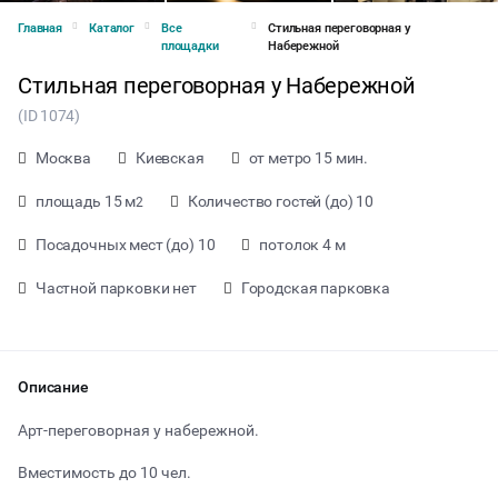
Главная
Каталог
Все
Стильная переговорная у
площадки
Набережной
Стильная переговорная у Набережной
(ID 1074)
Москва
Киевская
от метро 15 мин.
площадь 15 м
Количество гостей (до) 10
2
Посадочных мест (до) 10
потолок 4 м
Частной парковки нет
Городская парковка
Описание
от 1000 ₽ за час
Арт-переговорная у набережной.
Вместимость до 10 чел.
Тип мероприятия