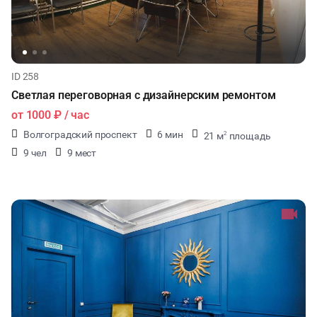
ID 258
Светлая переговорная с дизайнерским ремонтом
от
1000 ₽
/ час
Волгоградский проспект
6 мин
21 м
площадь
2
9 чел
9 мест