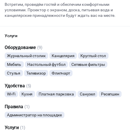
Встретим, проведём гостей и обеспечим комфортными
условиями. Проектор с экраном, доска, питьевая вода и
канцелярские принадлежности будут ждать вас на месте.
Начало
Окончание
ДЕЛОВЫЕ МЕРОПРИЯТИЯ
Услуги
ФОТОСЕССИИ
Оборудование
(9)
МАСТЕР-КЛАСС
Журнальный столик
Канцелярия
Круглый стол
Мебель
Настольный футбол
Сетевые фильтры
СЕМИНАРЫ
Стулья
Телевизор
Флипчарт
ДАННЫЙ ЛОФТ СЕЙЧАС НЕ АКТИВЕН
КОНФЕРЕНЦИИ
Удобства
(5)
ОСТАВИТЬ ЗАЯВКУ
Wi-Fi
Кухня
Платная парковка
Санузел
Ресепшен
ТИМБИЛДИНГ
Вы можете отменить заявку в любой момент, это бесплатно
Правила
(1)
или поменять параметры с нашим менеджером после того, как
Администратор на площадке
оставите заявку
🔥
4 человека интересовались этой площадкой сегодня
Услуги
(1)