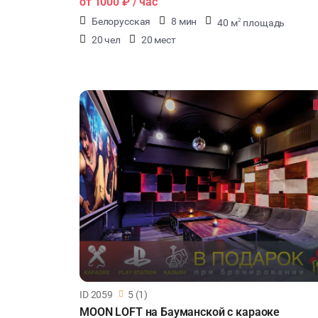
от
1000 ₽
/ час
Белорусская
8 мин
40 м
площадь
2
20 чел
20 мест
ID 2059
5 (1)
MOON LOFT на Бауманской с караоке