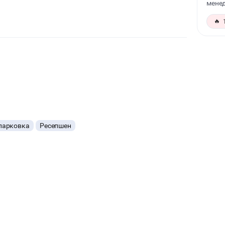
менед
🔥
парковка
Ресепшен