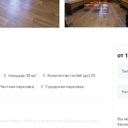
от 
Ти
площадь 30 м
Количество гостей (до) 20
2
Частная парковка
Городская парковка
На
Вы мо
ении Нового Арбата и Новинского бульвара в стиле
беспл