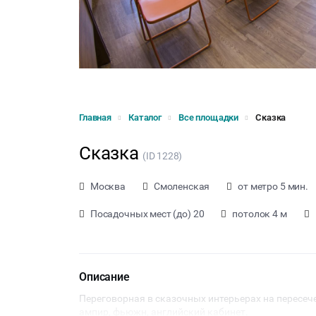
Главная
Каталог
Все площадки
Сказка
Сказка
(ID 1228)
Москва
Смоленская
от метро 5 мин.
Посадочных мест (до) 20
потолок 4 м
Описание
Переговорная в сказочных интерьерах на пересеч
ампир, фьюжн, английский кабинет.