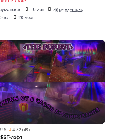
1000 ₽
/ час
ауманская
10 мин
40 м
площадь
2
0 чел
20 мест
825
4.82 (49)
EST-лофт