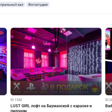
атральный зал
Фотостудия
ID 1542
ID 2
LUST GIRL лофт на Бауманской с караоке и
Bad
пилоном