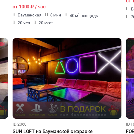
от
от
1000 ₽
/ час
Б
Бауманская
8 мин
40 м
площадь
2
2
20 чел
20 мест
ID 2060
ID 1
SUN LOFT на Бауманской с караоке
FOR