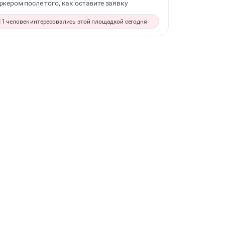
жером после того, как оставите заявку
СВИДАНИЯ
11 человек интересовались этой площадкой сегодня
МАСТЕР-КЛАСС
СЕМИНАРЫ
ВЫСТАВКИ
КАСТИНГИ
КИНОПРОСМОТР
НАСТОЛЬНЫЕ ИГРЫ
РЕПЕТИЦИИ
КУЛИНАРНЫЙ МАСТЕР-КЛАСС