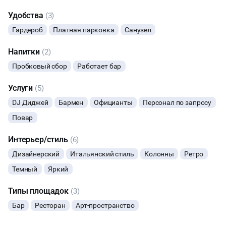
Удобства
(3)
Гардероб
Платная парковка
Санузел
Начало
Окончание
ВЕЧЕРИНКИ
Напитки
(2)
ДЕНЬ РОЖДЕНИЯ
Пробковый сбор
Работает бар
Услуги
(5)
ДЕВИЧНИК
DJ Диджей
Бармен
Официанты
Персонал по запросу
КОРПОРАТИВЫ
Повар
ДАННЫЙ ЛОФТ СЕЙЧАС НЕ АКТИВЕН
Интерьер/стиль
(6)
ДЕЛОВЫЕ МЕРОПРИЯТИЯ
Дизайнерский
Итальянский стиль
Колонны
Ретро
ОСТАВИТЬ ЗАЯВКУ
БАНКЕТЫ
Темный
Яркий
Вы можете отменить заявку в любой момент, это бесплатно
Типы площадок
(3)
МАЛЬЧИШНИК
или поменять параметры с нашим менеджером после того, как
оставите заявку
Бар
Ресторан
Арт-пространство
ДИСКОТЕКА
🔥
8 человек интересовались этой площадкой сегодня