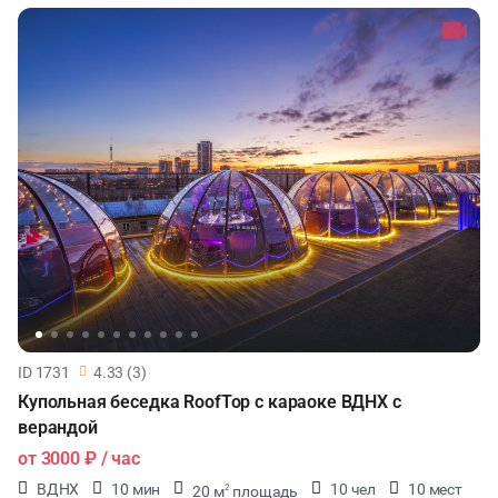
ID 1731
4.33 (3)
Купольная беседка RoofTop с караоке ВДНХ с
верандой
от
3000 ₽
/ час
ВДНХ
10 мин
10 чел
10 мест
20 м
площадь
2