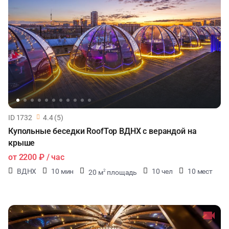
ID 1732
4.4 (5)
Купольные беседки RoofTop ВДНХ с верандой на
крыше
от
2200 ₽
/ час
ВДНХ
10 мин
10 чел
10 мест
20 м
площадь
2