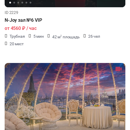
ID 2229
N-Joy зал №6 VIP
от
4560 ₽
/ час
Трубная
5 мин
26 чел
42 м
площадь
2
20 мест