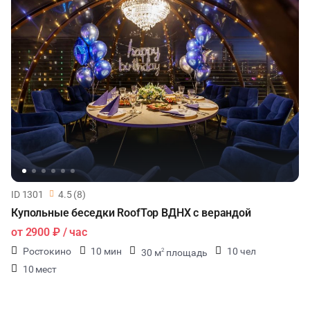
ID 1301
4.5 (8)
Купольные беседки RoofTop ВДНХ с верандой
от
2900 ₽
/ час
Ростокино
10 мин
10 чел
30 м
площадь
2
10 мест