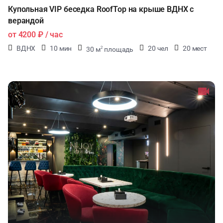
Купольная VIP беседка RoofTop на крыше ВДНХ с
верандой
от
4200 ₽
/ час
ВДНХ
10 мин
20 чел
20 мест
30 м
площадь
2