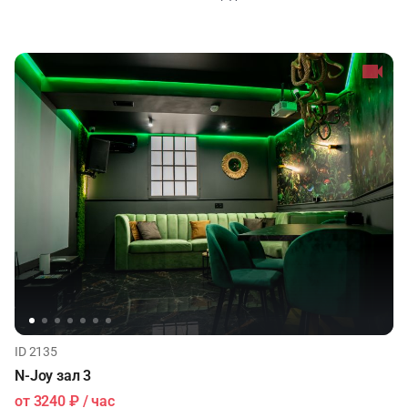
ID 2135
N-Joy зал 3
от
3240 ₽
/ час