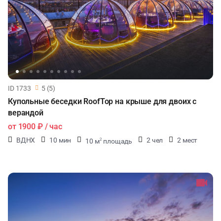
ID 1733
5 (5)
Купольные беседки RoofTop на крыше для двоих с
верандой
от
1900 ₽
/ час
ВДНХ
10 мин
2 чел
2 мест
10 м
площадь
2