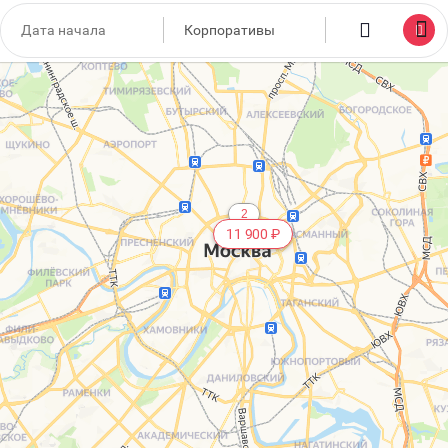
5
2
11 900 ₽