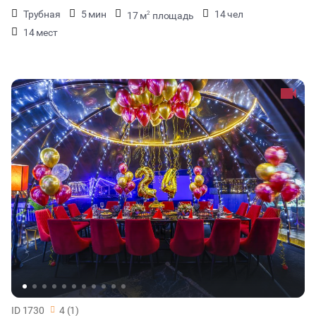
Трубная
5 мин
14 чел
17 м
площадь
2
14 мест
ID 1730
4 (1)