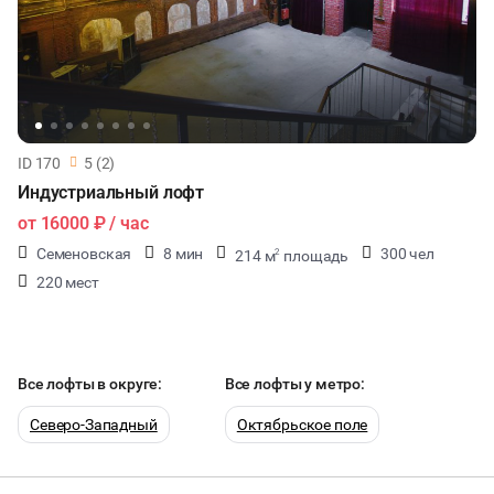
ID 170
5 (2)
Индустриальный лофт
от
16000 ₽
/ час
Семеновская
8 мин
300 чел
214 м
площадь
2
220 мест
Все лофты в округе:
Все лофты у метро:
Северо-Западный
Октябрьское поле