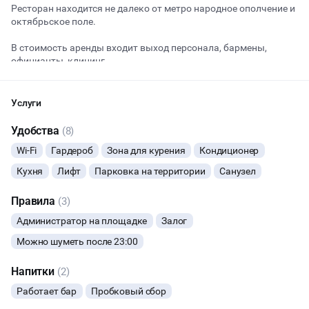
Ресторан находится не далеко от метро народное ополчение и
октябрьское поле.
Начало
Окончание
В стоимость аренды входит выход персонала, бармены,
ВЕЧЕРИНКИ
официанты, клининг
Стоимость аренды за час:
ДЕНЬ РОЖДЕНИЯ
Услуги
будни - 15 000 ₽/ час
ДЕВИЧНИК
Удобства
(8)
выходные - 20 000 ₽/ час
Wi-Fi
Гардероб
Зона для курения
Кондиционер
ДЕТСКИЕ ПРАЗДНИКИ
Депозит на бар и кухню 5000 с гостя
Кухня
Лифт
Парковка на территории
Санузел
ДАННЫЙ ЛОФТ СЕЙЧАС НЕ АКТИВЕН
СВАДЬБЫ
Правила
(3)
ОСТАВИТЬ ЗАЯВКУ
Администратор на площадке
Залог
КОРПОРАТИВЫ
Можно шуметь после 23:00
Вы можете отменить заявку в любой момент, это бесплатно
ДЕЛОВЫЕ МЕРОПРИЯТИЯ
или поменять параметры с нашим менеджером после того, как
Напитки
(2)
оставите заявку
Работает бар
Пробковый сбор
КВАРТИРНИКИ
🔥
5 человек интересовались этой площадкой сегодня