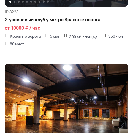
ID 3223
2-уровневый клуб у метро Красные ворота
от
10000 ₽
/ час
Красные ворота
5 мин
350 чел
300 м
площадь
2
80 мест