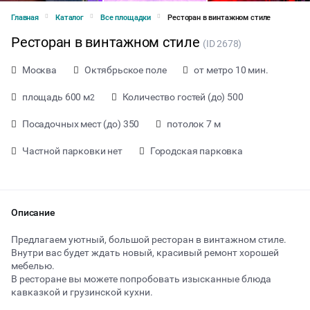
Главная
Каталог
Все площадки
Ресторан в винтажном стиле
Ресторан в винтажном стиле
(ID 2678)
Москва
Октябрьское поле
от метро 10 мин.
площадь 600 м
Количество гостей (до) 500
2
Посадочных мест (до) 350
потолок 7 м
Частной парковки нет
Городская парковка
Описание
Предлагаем уютный, большой ресторан в винтажном стиле.
Внутри вас будет ждать новый, красивый ремонт хорошей
мебелью.
от 15000 ₽ за час
В ресторане вы можете попробовать изысканные блюда
кавказкой и грузинской кухни.
Тип мероприятия