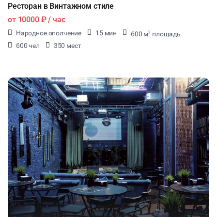
Ресторан в Винтажном стиле
от
10000 ₽
/ час
Народное ополчение
15 мин
600 м
площадь
2
600 чел
350 мест