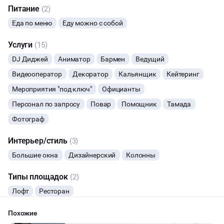
Питание
(2)
БАНКЕТЫ
Еда по меню
Еду можно с собой
ЮБИЛЕЙ
Услуги
(15)
DJ Диджей
Аниматор
Бармен
Ведущий
ВЫПУСКНЫЕ
Видеооператор
Декоратор
Кальянщик
Кейтеринг
Мероприятия "под ключ"
Официанты
МАЛЬЧИШНИК
Персонал по запросу
Повар
Помощник
Тамада
ДИСКОТЕКА
Фотограф
Интерьер/стиль
СВИДАНИЯ
(3)
Большие окна
Дизайнерский
Колонны
НОВЫЙ ГОД
Типы площадок
(2)
ЧАЕПИТИЕ
Лофт
Ресторан
Похожие
ТИМБИЛДИНГ