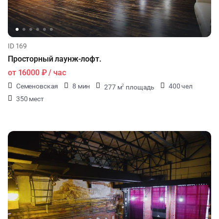
ID 169
Просторный лаунж-лофт.
от
16000 ₽
/ час
Семеновская
8 мин
400 чел
277 м
площадь
2
350 мест