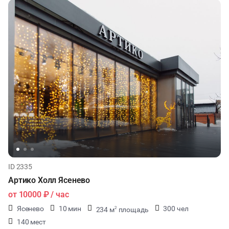
ID 2335
Артико Холл Ясенево
от
10000 ₽
/ час
Ясенево
10 мин
300 чел
234 м
площадь
2
140 мест