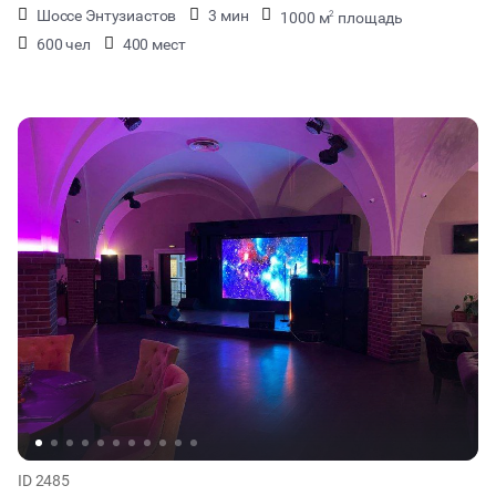
Шоссе Энтузиастов
3 мин
1000 м
площадь
2
600 чел
400 мест
ID 2485