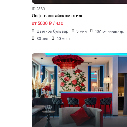
ID 2839
Лофт в китайском стиле
от
5000 ₽
/ час
Цветной бульвар
5 мин
130 м
площадь
2
80 чел
60 мест