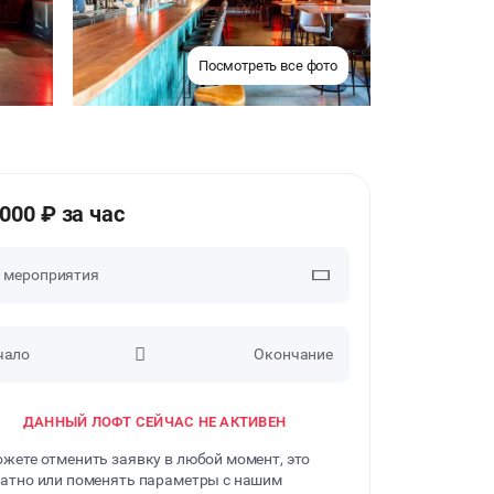
Посмотреть все фото
6000 ₽ за час
п мероприятия
чало
Окончание
ВЕЧЕРИНКИ
ДАННЫЙ ЛОФТ СЕЙЧАС НЕ АКТИВЕН
ДЕНЬ РОЖДЕНИЯ
жете отменить заявку в любой момент, это
ДЕВИЧНИК
атно или поменять параметры с нашим