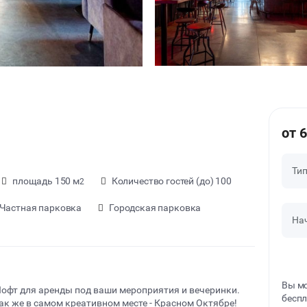
от 
Ти
площадь 150 м
Количество гостей (до) 100
2
Частная парковка
Городская парковка
На
Вы мо
офт для аренды под ваши мероприятия и вечеринки.
беспл
ак же в самом креативном месте - Красном Октябре!