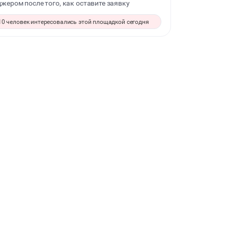
жером после того, как оставите заявку
СВАДЬБЫ
10 человек интересовались этой площадкой сегодня
КОРПОРАТИВЫ
БАНКЕТЫ
ЮБИЛЕЙ
ВЫПУСКНЫЕ
МАЛЬЧИШНИК
ДИСКОТЕКА
НОВЫЙ ГОД
ТАНЦЫ