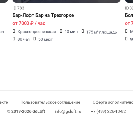
ID 783
ID 3
Бар-Лофт Бар на Трехгорке
Бо
от
7000 ₽
/ час
от
ел
Краснопресненская
10 мин
М
175 м
площадь
2
80 чел
50 мест
9
екте
Пользовательское соглашение
Оферта исполнителю
© 2017-2026 GoLoft
info@goloft.ru
+7 (499) 226-13-82