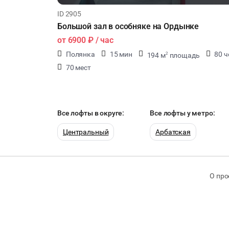
ID 2905
Большой зал в особняке на Ордынке
от
6900 ₽
/ час
Полянка
15 мин
80 ч
194 м
площадь
2
70 мест
Все лофты в округе:
Все лофты у метро:
Центральный
Арбатская
О про