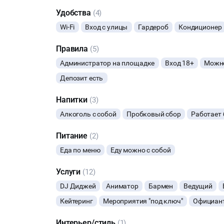
Удобства
(4)
Wi-Fi
Вход с улицы
Гардероб
Кондиционер
Правила
(5)
Администратор на площадке
Вход 18+
Можно
Депозит есть
Напитки
(3)
Алкоголь с собой
Пробковый сбор
Работает 
Питание
(2)
Еда по меню
Еду можно с собой
Услуги
(12)
DJ Диджей
Аниматор
Бармен
Ведущий
Кейтеринг
Мероприятия "под ключ"
Официан
Интерьер/стиль
(1)