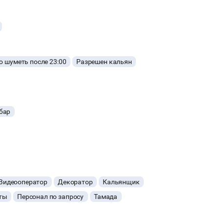
 шуметь после 23:00
Разрешен кальян
бар
Видеооператор
Декоратор
Кальянщик
ты
Персонал по запросу
Тамада