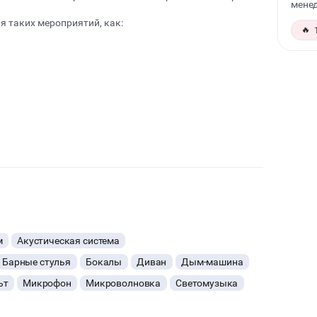
менед
я таких мероприятий, как:
🔥
м
Акустическая система
Барные стулья
Бокалы
Диван
Дым-машина
ьт
Микрофон
Микроволновка
Светомузыка