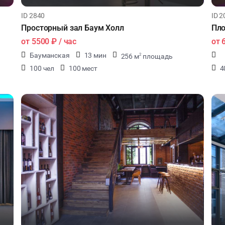
ID 2840
ID 2
Просторный зал Баум Холл
Пл
от
5500 ₽
/ час
от
Бауманская
13 мин
256 м
площадь
2
100 чел
100 мест
4