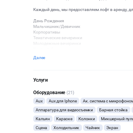
Каждый день, мы предоставляем лофт в аренду, дл
День Рождения
Мальчишник/Девичник
Корпоративы
Тематические вечеринки
Молодежные вечеринки
Кино-клуб
Встреча с друзьями
Далее
Вечеринка
Дискотека
Фотостудия
Услуги
Оборудование
(21)
Aux
Aux для Iphone
Ак. система с микрофоно
Аппаратура для видеосъемки
Барная стойка
Кальян
Караоке
Колонки
Микшерный пул
Сцена
Холодильник
Чайник
Экран