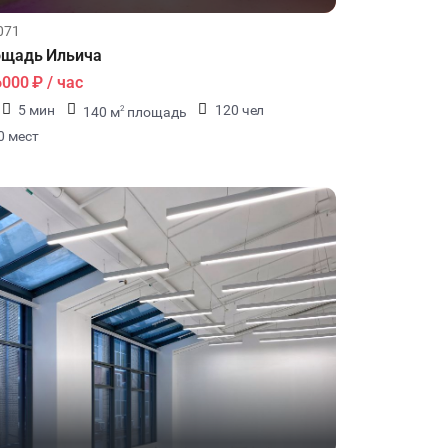
071
ощадь Ильича
6000 ₽
/ час
5 мин
120 чел
140 м
площадь
2
0 мест