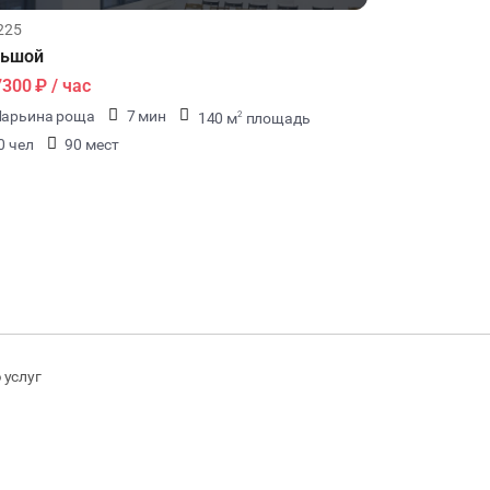
225
льшой
7300 ₽
/ час
арьина роща
7 мин
140 м
площадь
2
0 чел
90 мест
 услуг