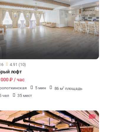
ТИМБИЛДИНГ
16
4.91 (10)
брый лофт
1000 ₽
/ час
ропоткинская
5 мин
86 м
площадь
2
5 чел
35 мест