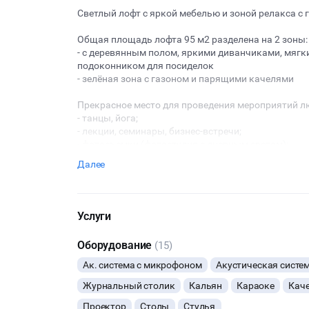
Светлый лофт с яркой мебелью и зоной релакса с
Общая площадь лофта 95 м2 разделена на 2 зоны:
- с деревянным полом, яркими диванчиками, мяг
подоконником для посиделок
- зелёная зона с газоном и парящими качелями
Прекрасное место для проведения мероприятий л
- танцы, йога;
- лекции, семинары, бизнес-встречи;
- фотосъемки (фотостудия с дневным светом);
- девичники, вечеринки по случаю дню рождения и
Далее
В лофте есть аудиосистема, световое оборудование
столы, столики, шезлонги…)
От метро Преображенская площадь 2 минуты пешк
Услуги
То место, в котором Вы всегда приятно проведёте
Оборудование
(15)
Ак. система с микрофоном
Акустическая систе
Журнальный столик
Кальян
Караоке
Кач
Проектор
Столы
Стулья