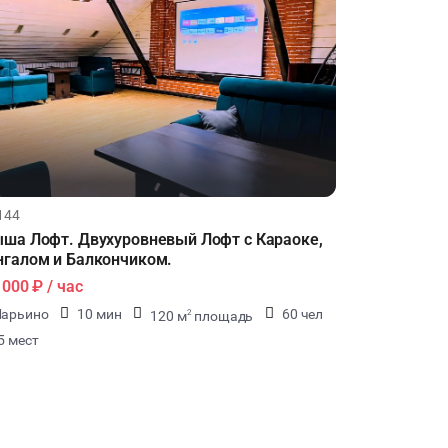
144
ша Лофт. Двухуровневый Лофт с Караоке,
галом и Балкончиком.
1000 ₽
/ час
арьино
10 мин
60 чел
120 м
площадь
2
5 мест