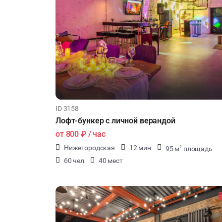
ID 3158
Лофт-бункер с личной верандой
от
800 ₽
/ час
Нижегородская
12 мин
95 м
площадь
2
60 чел
40 мест