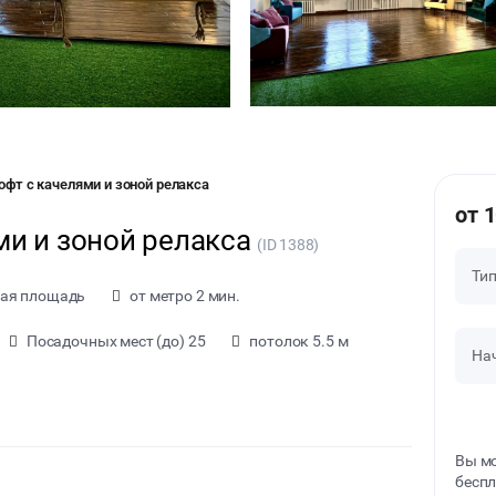
фт с качелями и зоной релакса
от 
и и зоной релакса
(ID 1388)
Ти
ая площадь
от метро 2 мин.
Посадочных мест (до) 25
потолок 5.5 м
На
Вы мо
беспл