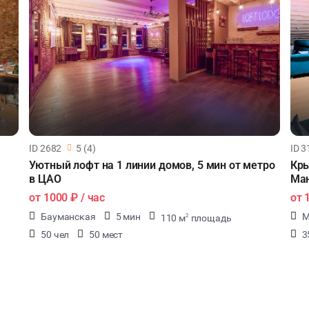
ID 2682
5 (4)
ID 3
Уютный лофт на 1 линии домов, 5 мин от метро
Кры
в ЦАО
Ман
от
1000 ₽
/ час
от
Бауманская
5 мин
М
110 м
площадь
2
50 чел
50 мест
3