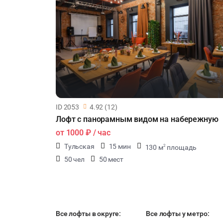
ID 2053
4.92 (12)
Лофт с панорамным видом на набережную
от
1000 ₽
/ час
Тульская
15 мин
130 м
площадь
2
50 чел
50 мест
Все лофты в округе:
Все лофты у метро: