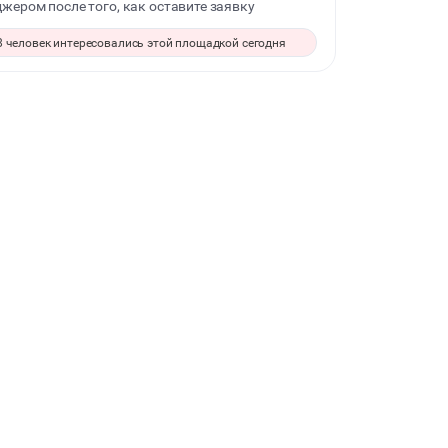
жером после того, как оставите заявку
ДЕТСКИЕ ПРАЗДНИКИ
8 человек интересовались этой площадкой сегодня
СВАДЬБЫ
КОРПОРАТИВЫ
ДЕЛОВЫЕ МЕРОПРИЯТИЯ
КВАРТИРНИКИ
ФОТОСЕССИИ
БАНКЕТЫ
ЮБИЛЕЙ
ЙОГА И РАСТЯЖКА