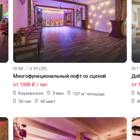
ID 88
4.95 (20)
ID 1
Многофункциональный лофт со сценой
До
от
1000 ₽
/ час
от
Бауманская
5 мин
К
107 м
площадь
2
50 чел
40 мест
4