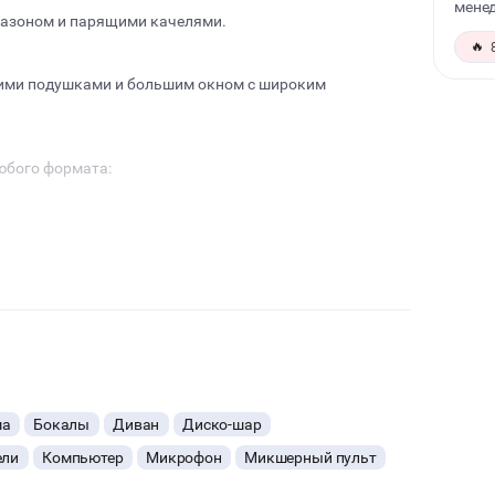
менед
 газоном и парящими качелями.
🔥
кими подушками и большим окном с широким
юбого формата:
 просто тусовки…
, проектор, микрофоны, мебель ( диваны, стулья ,
ом!!!
 время…
ма
Бокалы
Диван
Диско-шар
ели
Компьютер
Микрофон
Микшерный пульт