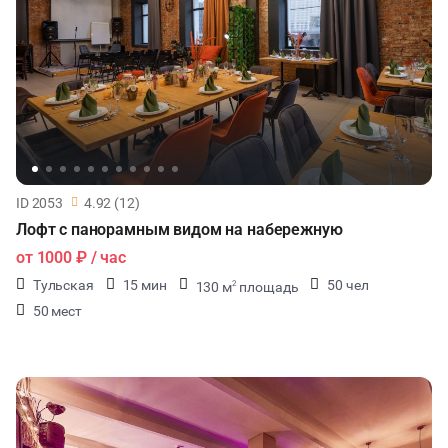
ID 2053
4.92 (12)
Лофт с панорамным видом на набережную
от
1000 ₽
/ час
Тульская
15 мин
50 чел
130 м
площадь
2
50 мест