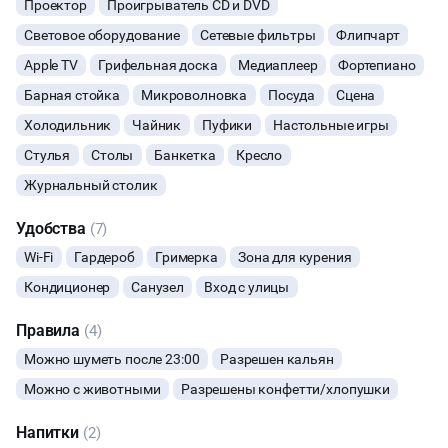
Проектор
Проигрыватель CD и DVD
По Вашему желанию можем предоставить профессиональных
ФОТОСЕССИИ
Световое оборудование
Сетевые фильтры
Флипчарт
ведущих, ди-джеев, детских аниматоров, фотографов, шоу-
Apple TV
Грифельная доска
Медиаплеер
Фортепиано
балет. Имеются "пакетные предложения" на проведение
БАНКЕТЫ
мероприятия.
Барная стойка
Микроволновка
Посуда
Сцена
Холодильник
Чайник
Пуфики
Настольные игры
ЮБИЛЕЙ
Стулья
Столы
Банкетка
Кресло
ФИТНЕС
Журнальный столик
Удобства
(7)
ВЫПУСКНЫЕ
Wi-Fi
Гардероб
Гримерка
Зона для курения
МАЛЬЧИШНИК
Кондиционер
Санузел
Вход с улицы
Правила
(4)
ДИСКОТЕКА
Можно шуметь после 23:00
Разрешен кальян
СВИДАНИЯ
Можно с животными
Разрешены конфетти/хлопушки
Напитки
НОВЫЙ ГОД
(2)