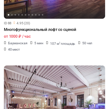
ID 88
4.95 (20)
Многофункциональный лофт со сценой
от
1000 ₽
/ час
Бауманская
5 мин
50 чел
107 м
площадь
2
40 мест