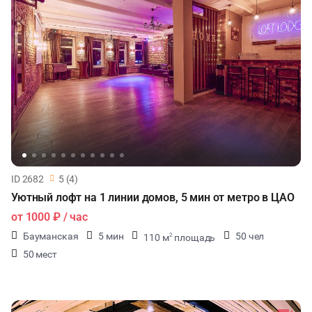
ID 2682
5 (4)
Уютный лофт на 1 линии домов, 5 мин от метро в ЦАО
от
1000 ₽
/ час
Бауманская
5 мин
50 чел
110 м
площадь
2
50 мест