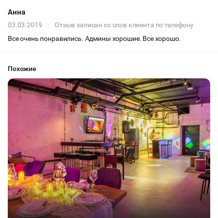
Анна
ФУРШЕТЫ
03.03.2019
·
Отзыв записан со слов клиента по телефону
Все очень понравились. Админы хорошие. Все хорошо.
КОНФЕРЕНЦИИ
ДЕГУСТАЦИИ
Похожие
ЧАЕПИТИЕ
ТИМБИЛДИНГ
ПРЕЗЕНТАЦИЯ АВТО