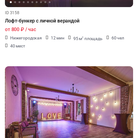
ID 3158
Лофт-бункер с личной верандой
от
800 ₽
/ час
Нижегородская
12 мин
60 чел
95 м
площадь
2
40 мест