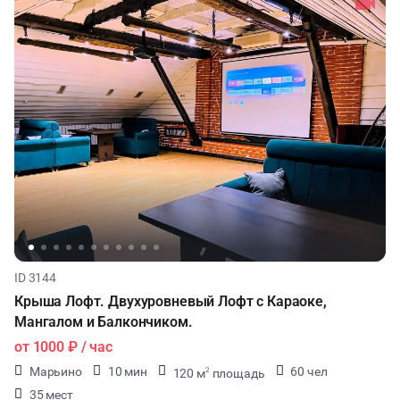
ID 3144
Крыша Лофт. Двухуровневый Лофт с Караоке,
Мангалом и Балкончиком.
от
1000 ₽
/ час
Марьино
10 мин
60 чел
120 м
площадь
2
35 мест