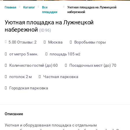
Главная
Каталог
Все
Уютная площадка на Лужнецкой
площадки
набережной
Уютная площадка на Лужнецкой
набережной
(ID 96)
Москва
Воробьевы горы
5.00 Отзывы: 2
от метро 5 мин.
площадь 105 м
2
Количество гостей (до) 60
Посадочных мест (до) 70
потолок 2 м
Частная парковка
Городская парковка
от 1000 ₽ за час
Описание
Уютная и оборудованая площадка с отдельным
Тип мероприятия