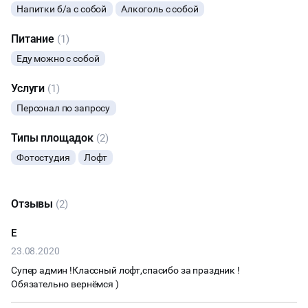
Напитки б/а с собой
Алкоголь с собой
МАСТЕР-КЛАСС
Питание
(1)
СЕМИНАРЫ
Еду можно с собой
Услуги
(1)
ТАНЦЫ
Персонал по запросу
ВЫСТАВКИ
Типы площадок
(2)
Фотостудия
Лофт
КАСТИНГИ
КИНОПРОСМОТР
Отзывы
(2)
НАСТОЛЬНЫЕ ИГРЫ
Е
23.08.2020
РЕПЕТИЦИИ
Супер админ !Классный лофт,спасибо за праздник !
Обязательно вернёмся )
КУЛИНАРНЫЙ МАСТЕР-КЛАСС