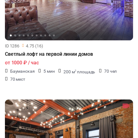
ID 1286
4.75 (16)
Светлый лофт на первой линии домов
от
1000 ₽
/ час
Бауманская
5 мин
70 чел
200 м
площадь
2
70 мест