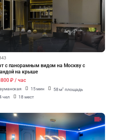
343
т с панорамным видом на Москву с
андой на крыше
3800 ₽
/ час
ауманская
15 мин
58 м
площадь
2
4 чел
18 мест