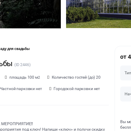
саду для свадьбы
от 
дьбы
(ID 2446)
Ти
площадь 100 м
Количество гостей (до) 20
2
Частной парковки нет
Городской парковки нет
На
Вы мо
А МЕРОПРИЯТИЕ❗️
беспл
мероприятия под ключ! Напиши «ключ» и получи скидку