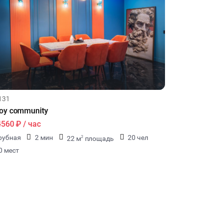
131
oy community
4560 ₽
/ час
рубная
2 мин
20 чел
22 м
площадь
2
0 мест