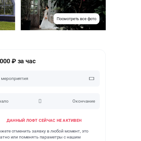
Посмотреть все фото
4000 ₽ за час
п мероприятия
чало
Окончание
ВЕЧЕРИНКИ
ДАННЫЙ ЛОФТ СЕЙЧАС НЕ АКТИВЕН
ДЕВИЧНИК
жете отменить заявку в любой момент, это
ДЕТСКИЕ ПРАЗДНИКИ
атно или поменять параметры с нашим