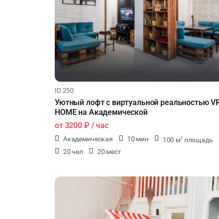
ID 250
Уютный лофт с виртуальной реальностью V
HOME на Академической
от
3200 ₽
/ час
Академическая
10 мин
100 м
площадь
2
20 чел
20 мест