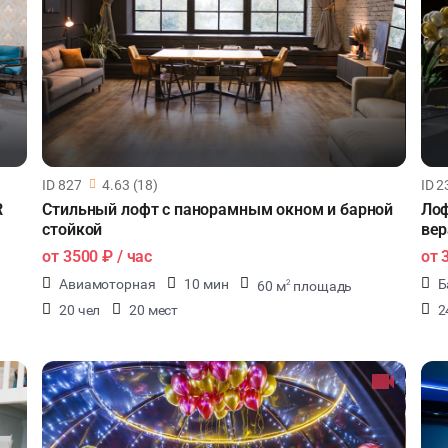
ID 827
4.63 (18)
ID 2
R
Стильный лофт с панорамным окном и барной
Лоф
стойкой
вер
от
3500 ₽
/ час
от
Авиамоторная
10 мин
Б
60 м
площадь
2
20 чел
20 мест
2