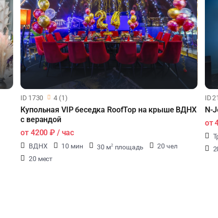
ID 1730
4 (1)
ID 2
Купольная VIP беседка RoofTop на крыше ВДНХ
N-J
с верандой
от
от
4200 ₽
/ час
Т
ВДНХ
10 мин
20 чел
30 м
площадь
2
2
20 мест