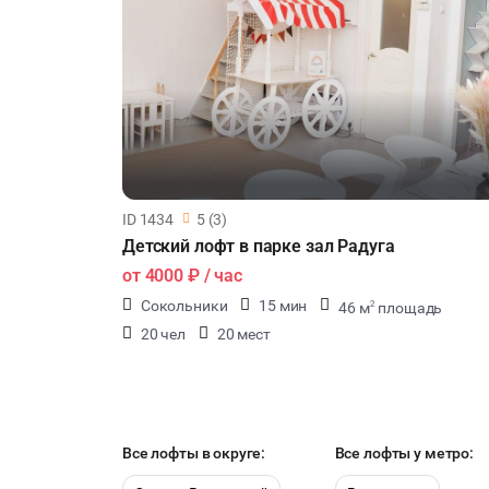
ID 1434
5 (3)
Детский лофт в парке зал Радуга
от
4000 ₽
/ час
Сокольники
15 мин
46 м
площадь
2
20 чел
20 мест
Все лофты в округе:
Все лофты у метро: