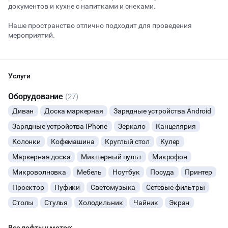
документов и кухне с напитками и снеками.
Наше пространство отлично подходит для проведения
Начало
Окончание
мероприятий.
ВЕЧЕРИНКИ
Детские дни рождения, мастер-классы, игры и даже
спектакли!
ДЕНЬ РОЖДЕНИЯ
Услуги
Индивидуальный подход и доступные цены - не оставляют
ДЕТСКИЕ ПРАЗДНИКИ
сомнений при выборе места для мероприятий.
Оборудование
(27)
Диван
Доска маркерная
Зарядные устройства Android
Пишите, звоните, приходите.
КОРПОРАТИВЫ
Зарядные устройства IPhone
Зеркало
Канцелярия
Встречаемся здесь!
ДАННЫЙ ЛОФТ СЕЙЧАС НЕ АКТИВЕН
Колонки
Кофемашина
Круглый стол
Кулер
ДЕЛОВЫЕ МЕРОПРИЯТИЯ
Маркерная доска
Микшерный пульт
Микрофон
ОСТАВИТЬ ЗАЯВКУ
ЙОГА И РАСТЯЖКА
Микроволновка
Мебель
Ноутбук
Посуда
Принтер
Вы можете отменить заявку в любой момент, это бесплатно
Проектор
Пуфики
Светомузыка
Сетевые фильтры
ДИСКОТЕКА
или поменять параметры с нашим менеджером после того, как
Столы
Стулья
Холодильник
Чайник
Экран
оставите заявку
НОВЫЙ ГОД
🔥
7 человек интересовались этой площадкой сегодня
Все лофты у метро: