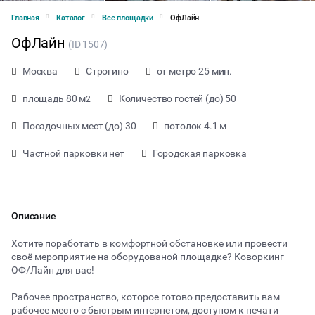
Главная
Каталог
Все площадки
ОфЛайн
ОфЛайн
(ID 1507)
Москва
Строгино
от метро 25 мин.
площадь 80 м
Количество гостей (до) 50
2
Посадочных мест (до) 30
потолок 4.1 м
Частной парковки нет
Городская парковка
Описание
Хотите поработать в комфортной обстановке или провести
своё мероприятие на оборудованой площадке? Коворкинг
ОФ/Лайн для вас!
от 200 ₽ за час
Рабочее пространство, которое готово предоставить вам
рабочее место с быстрым интернетом, доступом к печати
Тип мероприятия