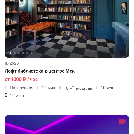
ID 2625
Лофт библиотека в центре Мск
от
1000 ₽
/ час
Павелецкая
10 мин
10 чел
18 м
площадь
2
10 мест