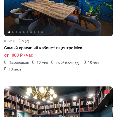
ID 2570
5 (2)
Самый красивый кабинет в центре Мск
от
1000 ₽
/ час
Павелецкая
10 мин
10 чел
16 м
площадь
2
10 мест