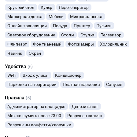
Круглый стол
Кулер
Ледогенератор
Организуем мероприятия "под ключ".
МАСТЕР-КЛАСС
Маркерная доска
Мебель
Микроволновка
СЕМИНАРЫ
Онлайн трансляции
Посуда
Принтер
Пуфики
Световое оборудование
Столы
Стулья
Телевизор
КАСТИНГИ
Флипчарт
Фон тканевый
Фотокамеры
Холодильник
Чайник
Экран
КИНОПРОСМОТР
Удобства
(6)
РЕПЕТИЦИИ
Wi-Fi
Вход с улицы
Кондиционер
Парковка на территории
Платная парковка
Санузел
КОНФЕРЕНЦИИ
Правила
(5)
ДЕГУСТАЦИИ
Администратор на площадке
Депозита нет
Можно шуметь после 23:00
Разрешен кальян
ЧАЕПИТИЕ
Разрешены конфетти/хлопушки