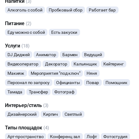
Напитки
(3)
Алкоголь с собой
Пробковый сбор
Работает бар
Питание
(2)
Еду можно с собой
Есть закуски
Услуги
(18)
DJ Диджей
Аниматор
Бармен
Ведущий
Видеооператор
Декоратор
Кальянщик
Кейтеринг
Макияж
Мероприятия "под ключ"
Няня
Персонал по запросу
Официанты
Повар
Помощник
Тамада
Трансфер
Фотограф
Интерьер/стиль
(3)
Дизайнерский
Кирпич
Светлый
Типы площадок
(4)
Арт-пространство
Конференц зал
Лофт
Фотостудия