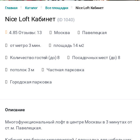
Главная
Каталог
Все площадки
Nice Loft Кабинет
Nice Loft Кабинет
(ID 1040)
Москва
Павелецкая
4.85 Отзывы: 13
от метро 3 мин.
площадь 14 м
2
Количество гостей (до) 8
Посадочных мест (до) 8
потолок 3 м
Частная парковка
Городская парковка
Описание
от 900 ₽ за час
Многофункциональный лофт в центре Москвы в 3 минутах от
ст.м. Павелецкая.
Тип мероприятия
Кабинет для бизнес мероприятий / площадка для небольших