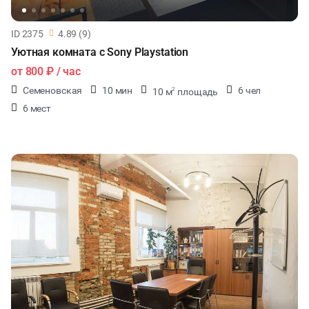
ID 2375
4.89 (9)
Уютная комната с Sony Playstation
от
800 ₽
/ час
Семеновская
10 мин
6 чел
10 м
площадь
2
6 мест