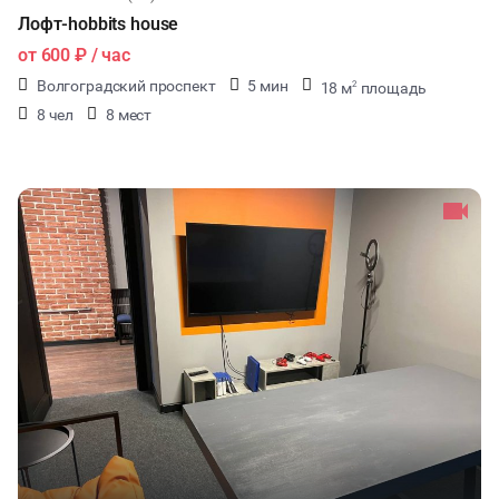
Лофт-hobbits house
от
600 ₽
/ час
Волгоградский проспект
5 мин
18 м
площадь
2
8 чел
8 мест