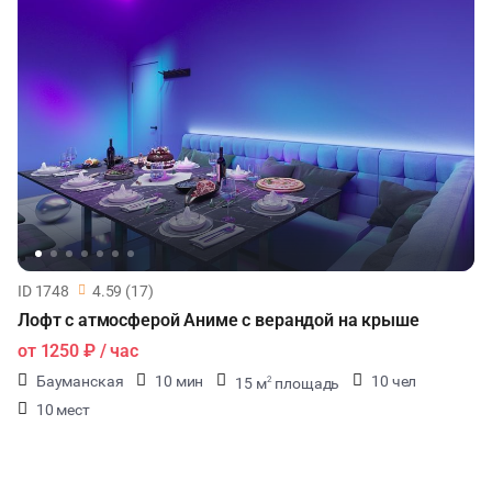
ID 1748
4.59 (17)
Лофт с атмосферой Аниме с верандой на крыше
от
1250 ₽
/ час
Бауманская
10 мин
10 чел
15 м
площадь
2
10 мест