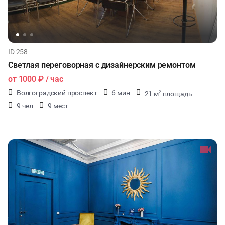
ID 258
Светлая переговорная с дизайнерским ремонтом
от
1000 ₽
/ час
Волгоградский проспект
6 мин
21 м
площадь
2
9 чел
9 мест