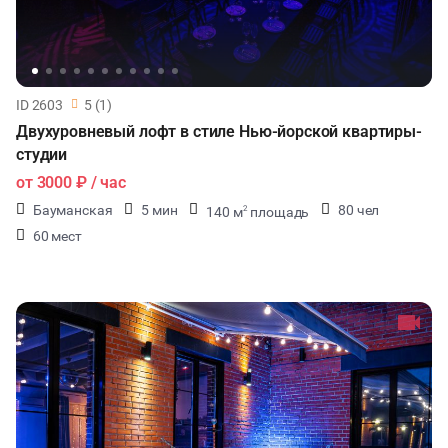
ID 2603
5 (1)
Двухуровневый лофт в стиле Нью-йорской квартиры-
студии
от
3000 ₽
/ час
Бауманская
5 мин
80 чел
140 м
площадь
2
60 мест