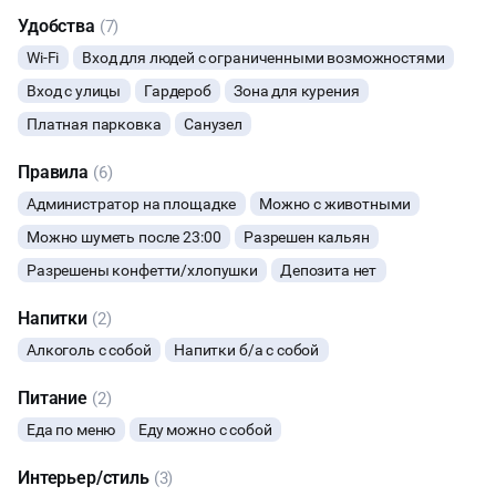
Удобства
(7)
ДИСКОТЕКА
Wi-Fi
Вход для людей с ограниченными возможностями
НОВЫЙ ГОД
Вход с улицы
Гардероб
Зона для курения
Платная парковка
Санузел
НАСТОЛЬНЫЕ ИГРЫ
Правила
(6)
ЧАЕПИТИЕ
Администратор на площадке
Можно с животными
Можно шуметь после 23:00
Разрешен кальян
ТИМБИЛДИНГ
Разрешены конфетти/хлопушки
Депозита нет
Напитки
(2)
Алкоголь с собой
Напитки б/а с собой
Питание
(2)
Еда по меню
Еду можно с собой
Интерьер/стиль
(3)