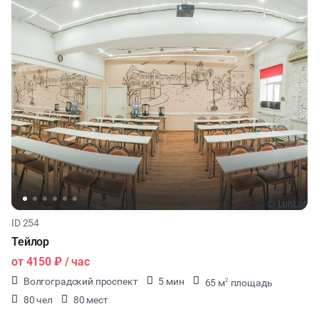
ID 254
Тейлор
от
4150 ₽
/ час
Волгоградский проспект
5 мин
65 м
площадь
2
80 чел
80 мест