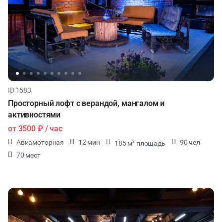
ID 1583
Просторный лофт с верандой, мангалом и
активностями
от
3500 ₽
/ час
Авиамоторная
12 мин
90 чел
185 м
площадь
2
70 мест