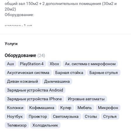
общий зал 150м2 + 2 дополнительных помещения (30м2 и
20м2)
Оборудование:
Начало
Окончание
ВЕЧЕРИНКИ
караоке - 1 шт
светомузыка - 1 шт
проектор - 3 шт
ДЕНЬ РОЖДЕНИЯ
телевизоры - 4 шт
Услуги
дым машина - 1 шт.
ДЕВИЧНИК
кофемашина - 1 шт
Оборудование
(24)
холодильник - 1 шт
Aux
PlayStation 4
Xbox
Ак. система с микрофоном
шлемы виртуальной реальности для командных игр - 7 шт (не
ДЕТСКИЕ ПРАЗДНИКИ
входит в стоимость)
Акустическая система
Барная стойка
Барные стулья
приставки 4 шт
ДАННЫЙ ЛОФТ СЕЙЧАС НЕ АКТИВЕН
2 милых администратора, которые готовы вам помочь;)
Диван кожаный
Дым-машина
КОРПОРАТИВЫ
Зарядные устройства Android
Готовы договориться и показать помещение в удобное друг
ОСТАВИТЬ ЗАЯВКУ
ДЕЛОВЫЕ МЕРОПРИЯТИЯ
для друга время
Зарядные устройства IPhone
Игровые автоматы
Вы можете отменить заявку в любой момент, это бесплатно
Колонки
Кофемашина
Кулер
Мебель
Микрофон
ВЫПУСКНЫЕ
или поменять параметры с нашим менеджером после того, как
Ноутбук
Проектор
Светомузыка
Столы
Стулья
оставите заявку
Телевизор
Холодильник
МАЛЬЧИШНИК
🔥
8 человек интересовались этой площадкой сегодня