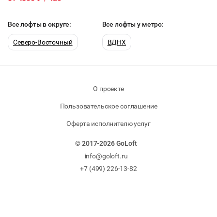
Электрозаводская
3 мин
160 м
площадь
2
Все лофты в округе:
90 чел
50 мест
Все лофты у метро:
Северо-Восточный
ВДНХ
О проекте
Пользовательское соглашение
Оферта исполнителю услуг
© 2017-2026 GoLoft
info@goloft.ru
+7 (499) 226-13-82