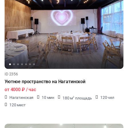
ID 2356
Уютное пространство на Нагатинской
от
4000 ₽
/ час
Нагатинская
10 мин
120 чел
180 м
площадь
2
120 мест