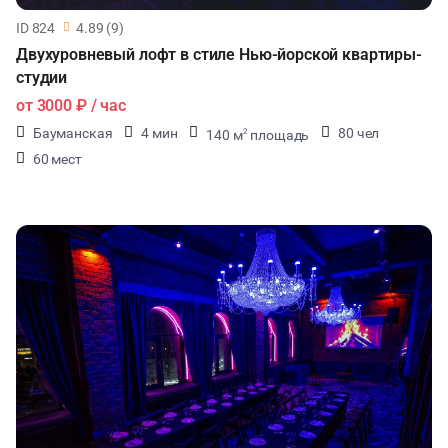
ID 824
4.89 (9)
Двухуровневый лофт в стиле Нью-йорской квартиры-
студии
от
3000 ₽
/ час
Бауманская
4 мин
80 чел
140 м
площадь
2
60 мест