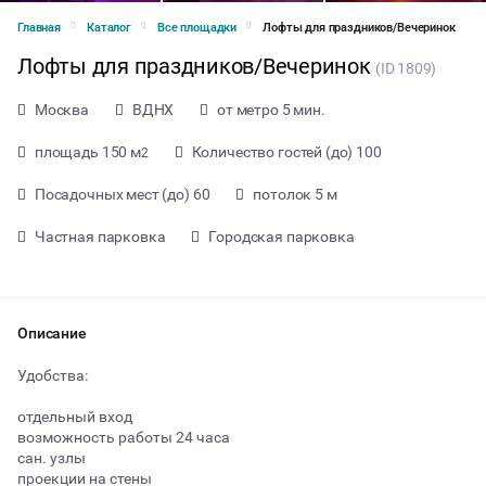
Главная
Каталог
Все площадки
Лофты для праздников/Вечеринок
Лофты для праздников/Вечеринок
(ID 1809)
Москва
ВДНХ
от метро 5 мин.
площадь 150 м
Количество гостей (до) 100
2
Посадочных мест (до) 60
потолок 5 м
Частная парковка
Городская парковка
Описание
Удобства:
отдельный вход
от 3990 ₽ за час
возможность работы 24 часа
сан. узлы
проекции на стены
Тип мероприятия