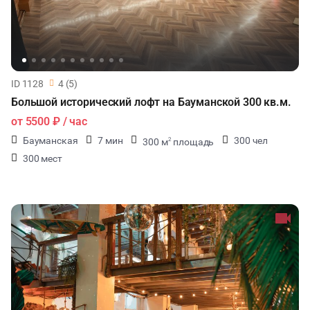
ФОТОСЕССИИ
БАНКЕТЫ
ID 1128
4 (5)
ЮБИЛЕЙ
Большой исторический лофт на Бауманской 300 кв.м.
от
5500 ₽
/ час
ЙОГА И РАСТЯЖКА
Бауманская
7 мин
300 чел
300 м
площадь
2
300 мест
ФИТНЕС
ВЫПУСКНЫЕ
МАЛЬЧИШНИК
ДИСКОТЕКА
СВИДАНИЯ