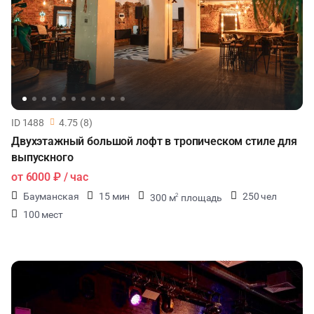
НОВЫЙ ГОД
МАСТЕР-КЛАСС
СЕМИНАРЫ
ID 1488
4.75 (8)
ТАНЦЫ
Двухэтажный большой лофт в тропическом стиле для
выпускного
ВЫСТАВКИ
от
6000 ₽
/ час
Бауманская
15 мин
250 чел
300 м
площадь
2
КАСТИНГИ
100 мест
КИНОПРОСМОТР
НАСТОЛЬНЫЕ ИГРЫ
РЕПЕТИЦИИ