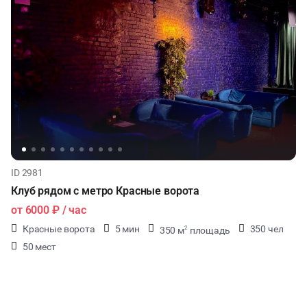
КУЛИНАРНЫЙ МАСТЕР-КЛАСС
ФУРШЕТЫ
КОНФЕРЕНЦИИ
ДЕГУСТАЦИИ
ЧАЕПИТИЕ
ID 2981
Клуб рядом с метро Красные ворота
от
6000 ₽
/ час
Красные ворота
5 мин
350 чел
350 м
площадь
2
50 мест