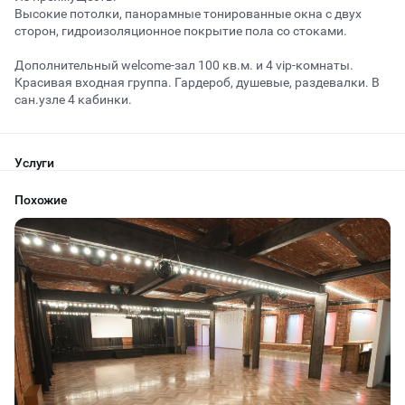
Высокие потолки, панорамные тонированные окна с двух
сторон, гидроизоляционное покрытие пола со стоками.
Начало
Окончание
Дополнительный welcome-зал 100 кв.м. и 4 vip-комнаты.
ВЕЧЕРИНКИ
Красивая входная группа. Гардероб, душевые, раздевалки. В
сан.узле 4 кабинки.
ДЕНЬ РОЖДЕНИЯ
ДЕВИЧНИК
Услуги
Похожие
ДЕТСКИЕ ПРАЗДНИКИ
ДАННЫЙ ЛОФТ СЕЙЧАС НЕ АКТИВЕН
СВАДЬБЫ
ОСТАВИТЬ ЗАЯВКУ
КОРПОРАТИВЫ
Вы можете отменить заявку в любой момент, это бесплатно
ДЕЛОВЫЕ МЕРОПРИЯТИЯ
или поменять параметры с нашим менеджером после того, как
оставите заявку
КВАРТИРНИКИ
🔥
5 человек интересовались этой площадкой сегодня