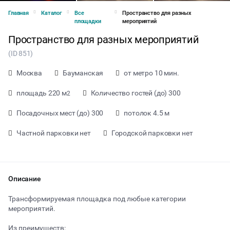
Главная
Каталог
Все
Пространство для разных
площадки
мероприятий
Пространство для разных мероприятий
(ID 851)
Москва
Бауманская
от метро 10 мин.
площадь 220 м
Количество гостей (до) 300
2
Посадочных мест (до) 300
потолок 4.5 м
Частной парковки нет
Городской парковки нет
Описание
от 5000 ₽ за час
Трансформируемая площадка под любые категории
мероприятий.
Тип мероприятия
Из преимуществ: