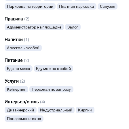
Мы предлагаем оборудованную онлайн студию с
Парковка на территории
Платная парковка
Санузел
ВЫПУСКНЫЕ
возможностью проведения гибридных мероприятий с
количеством до 70 гостей.
Правила
(2)
НОВЫЙ ГОД
Администратор на площадке
Залог
| Действуют специальные условия для проведения онлайн
трансляций и съемок |
МАСТЕР-КЛАСС
Напитки
(1)
Алкоголь с собой
СЕМИНАРЫ
Питание
(2)
ВЫСТАВКИ
Еда по меню
Еду можно с собой
Услуги
(2)
ФУРШЕТЫ
Кейтеринг
Персонал по запросу
КОНФЕРЕНЦИИ
Интерьер/стиль
(4)
ХАКАТОНЫ
Дизайнерский
Индустриальный
Кирпич
Панорамные окна