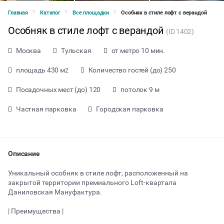
Главная
Каталог
Все площадки
Особняк в стиле лофт с верандой
Особняк в стиле лофт с верандой
(ID 1402)
Москва
Тульская
от метро 10 мин.
площадь 430 м
Количество гостей (до) 250
2
Посадочных мест (до) 120
потолок 9 м
Частная парковка
Городская парковка
Описание
Уникальный особняк в стиле лофт, расположенный на
закрытой территории премиального Loft-квартала
Даниловская Мануфактура.
от 160000 ₽ за день
| Преимущества |
Тип мероприятия