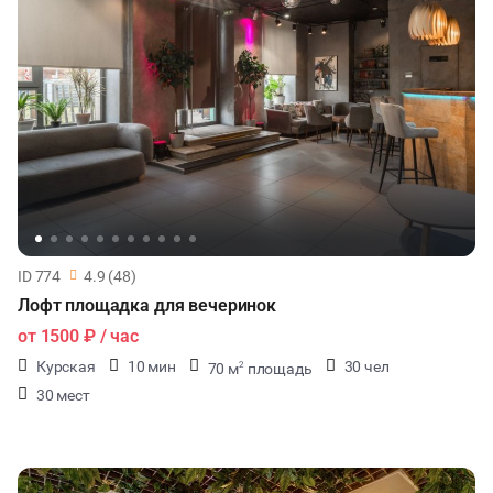
ID 774
4.9 (48)
Лофт площадка для вечеринок
от
1500 ₽
/ час
Курская
10 мин
30 чел
70 м
площадь
2
30 мест