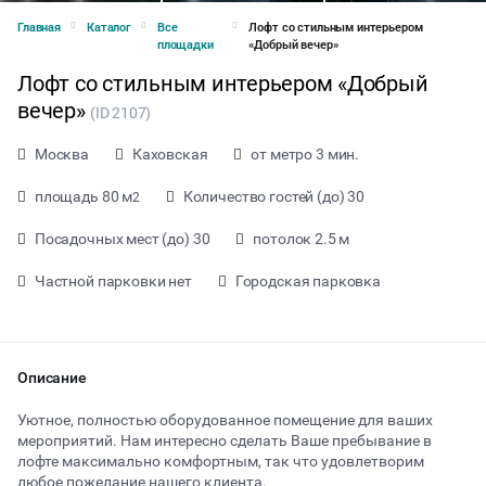
Главная
Каталог
Все
Лофт со стильным интерьером
площадки
«Добрый вечер»
Лофт со стильным интерьером «Добрый
вечер»
(ID 2107)
Москва
Каховская
от метро 3 мин.
площадь 80 м
Количество гостей (до) 30
2
Посадочных мест (до) 30
потолок 2.5 м
Частной парковки нет
Городская парковка
Описание
от 1500 ₽ за час
Уютное, полностью оборудованное помещение для ваших
мероприятий. Нам интересно сделать Ваше пребывание в
лофте максимально комфортным, так что удовлетворим
Тип мероприятия
любое пожелание нашего клиента.