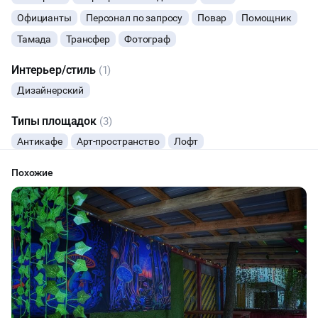
Официанты
Персонал по запросу
Повар
Помощник
ТИМБИЛДИНГ
Тамада
Трансфер
Фотограф
Интерьер/стиль
(1)
Дизайнерский
Типы площадок
(3)
Антикафе
Арт-пространство
Лофт
Похожие