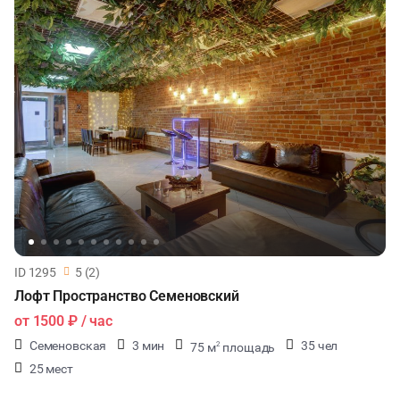
ID 1295
5 (2)
Лофт Пространство Семеновский
от
1500 ₽
/ час
Семеновская
3 мин
35 чел
75 м
площадь
2
25 мест