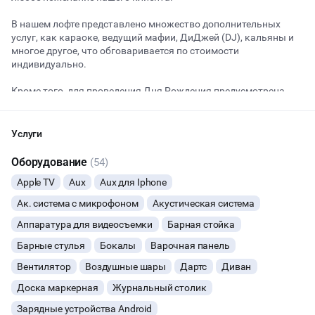
В нашем лофте представлено множество дополнительных
услуг, как караоке, ведущий мафии, ДиДжей (DJ), кальяны и
Начало
Окончание
многое другое, что обговаривается по стоимости
ВЕЧЕРИНКИ
индивидуально.
Кроме того, для проведения Дня Рождения предусмотрена
ДЕНЬ РОЖДЕНИЯ
скидка 10% от общей суммы.
ДЕВИЧНИК
Услуги
Оборудование
ДЕТСКИЕ ПРАЗДНИКИ
(54)
Apple TV
Aux
Aux для Iphone
ДАННЫЙ ЛОФТ СЕЙЧАС НЕ АКТИВЕН
КОРПОРАТИВЫ
Ак. система с микрофоном
Акустическая система
ОСТАВИТЬ ЗАЯВКУ
Аппаратура для видеосъемки
Барная стойка
ДЕЛОВЫЕ МЕРОПРИЯТИЯ
Барные стулья
Бокалы
Варочная панель
Вы можете отменить заявку в любой момент, это бесплатно
Вентилятор
КВАРТИРНИКИ
Воздушные шары
Дартс
Диван
или поменять параметры с нашим менеджером после того, как
оставите заявку
Доска маркерная
Журнальный столик
БАНКЕТЫ
🔥
5 человек интересовались этой площадкой сегодня
Зарядные устройства Android