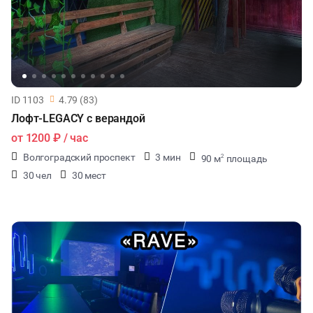
ID 1103
4.79 (83)
Лофт-LEGACY с верандой
от
1200 ₽
/ час
Волгоградский проспект
3 мин
90 м
площадь
2
30 чел
30 мест