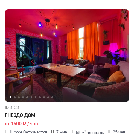
ID 3153
ГНЕЗДО ДОМ
от
1500 ₽
/ час
Шоссе Энтузиастов
7 мин
25 чел
65 м
площадь
2