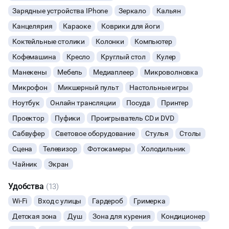
Зарядные устройства IPhone
Зеркало
Кальян
ЮБИЛЕЙ
Канцелярия
Караоке
Коврики для йоги
Коктейльные столики
ВЫПУСКНЫЕ
Колонки
Компьютер
Кофемашина
Кресло
Круглый стол
Кулер
МАЛЬЧИШНИК
Манекены
Мебель
Медиаплеер
Микроволновка
Микрофон
Микшерный пульт
Настольные игры
СВИДАНИЯ
Ноутбук
Онлайн трансляции
Посуда
Принтер
Проектор
НОВЫЙ ГОД
Пуфики
Проигрыватель CD и DVD
Сабвуфер
Световое оборудование
Стулья
Столы
МАСТЕР-КЛАСС
Сцена
Телевизор
Фотокамеры
Холодильник
Чайник
Экран
СЕМИНАРЫ
Удобства
(13)
ВЫСТАВКИ
Wi-Fi
Вход с улицы
Гардероб
Гримерка
Детская зона
Душ
Зона для курения
Кондиционер
КАСТИНГИ