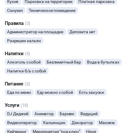
Кухня
Парковка на территории
Платная парковка
КИНОПРОСМОТР
Санузел
Техническое помещение
Правила
(3)
НАСТОЛЬНЫЕ ИГРЫ
Администратор на площадке
Депозита нет
РЕПЕТИЦИИ
Разрешен кальян
Напитки
(4)
КУЛИНАРНЫЙ МАСТЕР-КЛАСС
Алкоголь с собой
Безлимитный бар
Вода в бутылках
ФУРШЕТЫ
Напитки б/а с собой
Питание
(3)
КОНФЕРЕНЦИИ
Еда по меню
Еду можно с собой
Есть закуски
ХАКАТОНЫ
Услуги
(18)
DJ Диджей
ДЕГУСТАЦИИ
Аниматор
Бармен
Ведущий
Видеооператор
Кальянщик
Декоратор
Макияж
ЧАЕПИТИЕ
Кейтеринг
Мероприятия "под ключ"
Няня