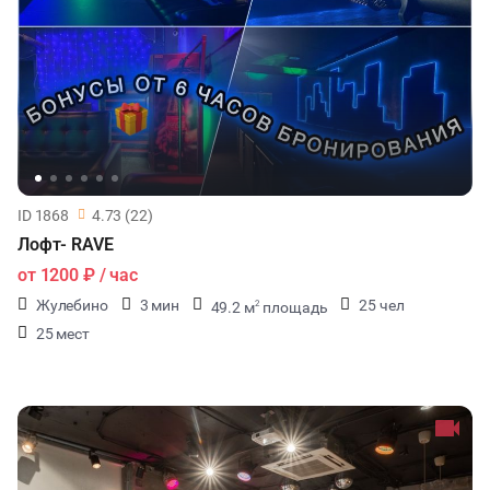
ID 1868
4.73 (22)
Лофт- RAVE
от
1200 ₽
/ час
Жулебино
3 мин
25 чел
49.2 м
площадь
2
25 мест