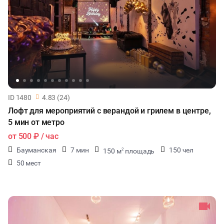
ID 1480
4.83 (24)
Лофт для мероприятий с верандой и грилем в центре,
5 мин от метро
от
500 ₽
/ час
Бауманская
7 мин
150 чел
150 м
площадь
2
50 мест