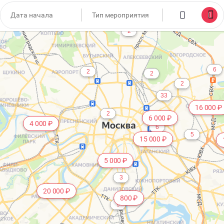
15
2
6
2
2
2
33
16 000 ₽
2
6 000 ₽
4 000 ₽
6
5
15 000 ₽
5 000 ₽
3
20 000 ₽
800 ₽
9