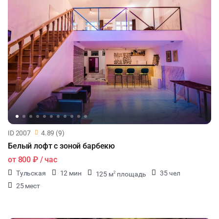
ID 2007
4.89 (9)
Белый лофт с зоной барбекю
от
800 ₽
/ час
Тульская
12 мин
35 чел
125 м
площадь
2
25 мест