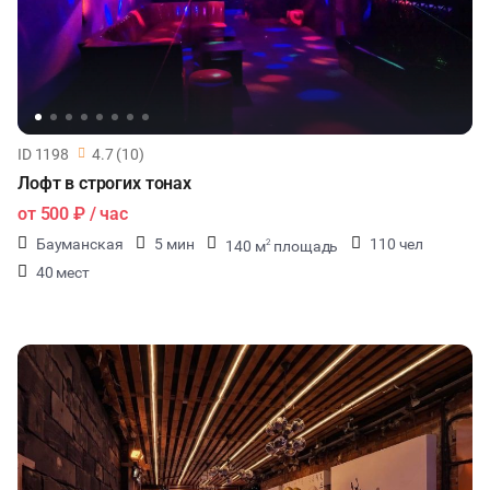
ID 1198
4.7 (10)
Лофт в строгих тонах
от
500 ₽
/ час
Бауманская
5 мин
110 чел
140 м
площадь
2
40 мест