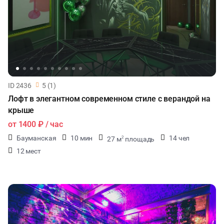
ID 2436
5 (1)
Лофт в элегантном современном стиле с верандой на
крыше
от
1400 ₽
/ час
Бауманская
10 мин
14 чел
27 м
площадь
2
12 мест