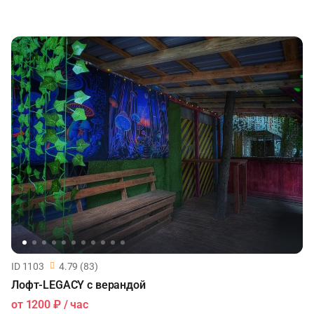
ID 1103
4.79 (83)
Лофт-LEGACY с верандой
от
1200 ₽
/ час