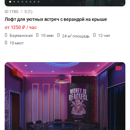
ID 1780
5 (1)
Лофт для уютных встреч с верандой на крыше
от
1250 ₽
/ час
Бауманская
10 мин
12 чел
24 м
площадь
2
10 мест