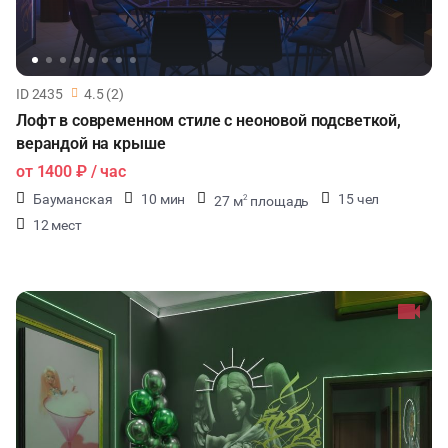
ID 2435
4.5 (2)
Лофт в современном стиле с неоновой подсветкой,
верандой на крыше
от
1400 ₽
/ час
Бауманская
10 мин
15 чел
27 м
площадь
2
12 мест