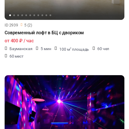
ID 2939
5 (2)
Современный лофт в БЦ с двориком
от
400 ₽
/ час
Бауманская
5 мин
60 чел
100 м
площадь
2
60 мест