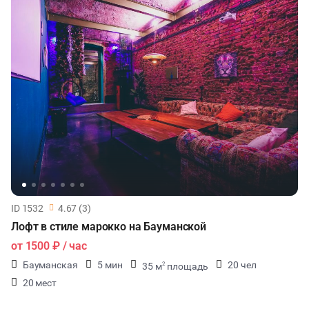
ID 1532
4.67 (3)
Лофт в стиле марокко на Бауманской
от
1500 ₽
/ час
Бауманская
5 мин
20 чел
35 м
площадь
2
20 мест