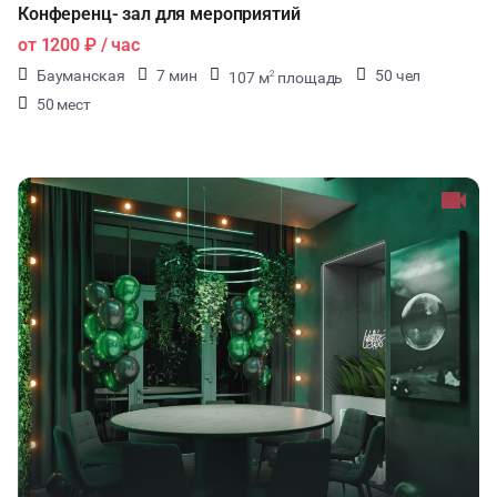
Конференц- зал для мероприятий
от
1200 ₽
/ час
Бауманская
7 мин
50 чел
107 м
площадь
2
50 мест