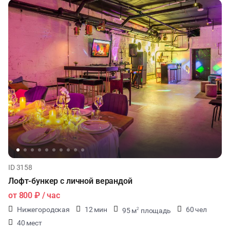
ID 3158
Лофт-бункер с личной верандой
от
800 ₽
/ час
Нижегородская
12 мин
60 чел
95 м
площадь
2
40 мест