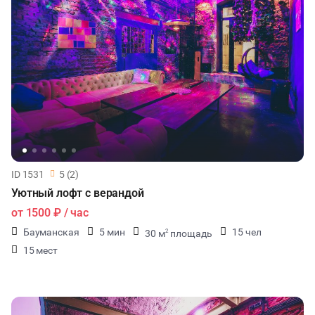
ID 1531
5 (2)
Уютный лофт с верандой
от
1500 ₽
/ час
Бауманская
5 мин
15 чел
30 м
площадь
2
15 мест