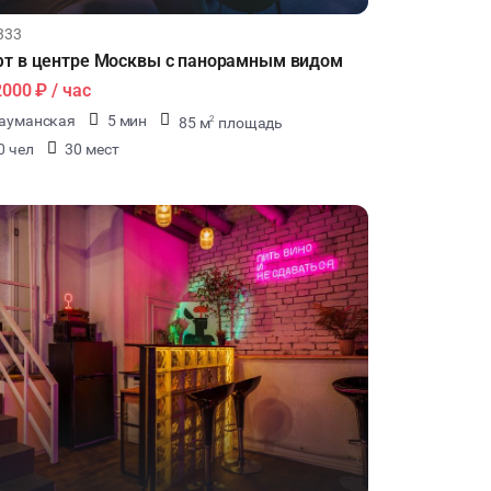
333
т в центре Москвы с панорамным видом
2000 ₽
/ час
ауманская
5 мин
85 м
площадь
2
0 чел
30 мест