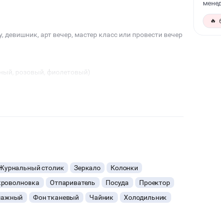
менед
🔥
, девишник, арт вечер, мастер класс или провести вечер
чный, розовый, фиолетовый)
 креманки, приборы)
Журнальный столик
Зеркало
Колонки
нское, сервировочная тарелка
роволновка
Отпариватель
Посуда
Проектор
и в розовом или зеленом цвете ( на ваш выбор)
, мытье посуды, мытье полов, вынос мусора.
мажный
Фон тканевый
Чайник
Холодильник