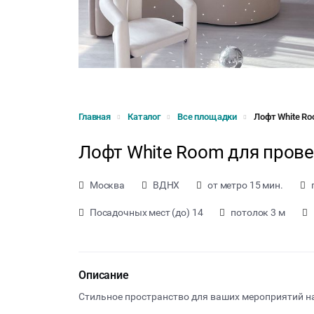
Главная
Каталог
Все площадки
Лофт White R
Лофт White Room для пров
Москва
ВДНХ
от метро 15 мин.
Посадочных мест (до) 14
потолок 3 м
Описание
Стильное пространство для ваших мероприятий н