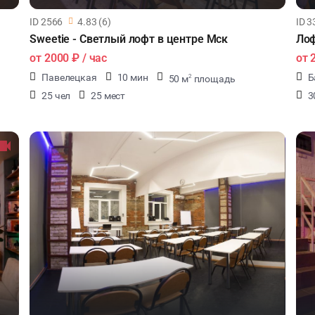
ID 2566
4.83 (6)
ID 3
Sweetie - Светлый лофт в центре Мск
Лоф
от
2000 ₽
/ час
от
Павелецкая
10 мин
Б
50 м
площадь
2
25 чел
25 мест
3