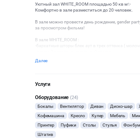
Уютный зал WHITE_ROOM площадью 50 кв м✨
Комфортно в зале разместиться до 20 человек.
В зале можно провести день рождение, gender party
за просмотром фильма!
В зале WHITE_ROOM :
-бархатные шторы блек аут в трех оттенка ( моло
-диван, 2 кресла, журнальный столик
-зона с обеденным столом
Далее
-зона с декоративной аркой
-usb колонка для музыки
УСЛУГА "ПРАЗДНИЧНЫЙ СТОЛ"
Услуги
Что входит:
Оборудование
(24)
2 стола со скатертями, посадка на 10 персон
наборы посуды на 10 персон ( тарелочки, бокалы
Бокалы
Вентилятор
Диван
Диско-шар
блюдо этажерка для фруктов, ведерко под шампа
Кофемашина
Кресло
Кулер
Мебель
Мик
эстетическое украшение стола свечами и вазочкам
УЖЕ ВКЛЮЧЕНО: уборка в зале после мероприятия
Принтер
Пуфики
Столы
Стулья
Фон бу
Штатив
Стоимость услуги "Праздничный стол"- 4000 руб.