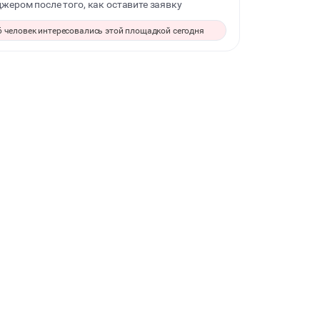
жером после того, как оставите заявку
ДЕТСКИЕ ПРАЗДНИКИ
6 человек интересовались этой площадкой сегодня
КОРПОРАТИВЫ
ДЕЛОВЫЕ МЕРОПРИЯТИЯ
КВАРТИРНИКИ
ФОТОСЕССИИ
БАНКЕТЫ
МАСТЕР-КЛАСС
КУЛИНАРНЫЙ МАСТЕР-КЛАСС
ФУРШЕТЫ