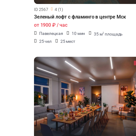
ID 2567
4 (1)
Зеленый лофт с фламинго в центре Мск
от
1900 ₽
/ час
Павелецкая
10 мин
35 м
площадь
2
25 чел
25 мест