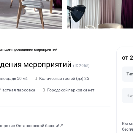
oom для проведения мероприятий
от 
едения мероприятий
(ID 2965)
Ти
площадь 50 м
Количество гостей (до) 25
2
Частная парковка
Городской парковки нет
На
Вы мо
апротив Останкинской башни!📍
беспл