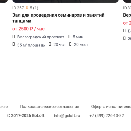
ID 257
5 (1)
ID 3
Зал для проведения семинаров и занятий
Вер
танцами
от
от
2500 ₽
/ час
Б
Волгоградский проспект
5 мин
3
20 чел
20 мест
35 м
площадь
2
екте
Пользовательское соглашение
Оферта исполнителю
© 2017-2026 GoLoft
info@goloft.ru
+7 (499) 226-13-82