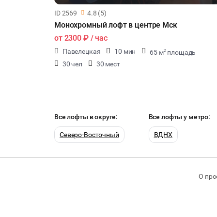
ID 2569
4.8 (5)
Монохромный лофт в центре Мск
от
2300 ₽
/ час
Павелецкая
10 мин
65 м
площадь
2
30 чел
30 мест
Все лофты в округе:
Все лофты у метро:
Северо-Восточный
ВДНХ
О про