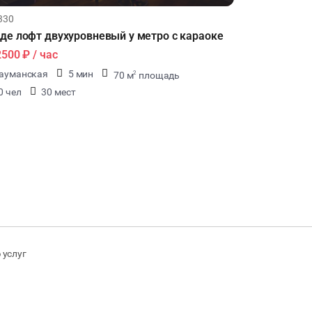
330
де лофт двухуровневый у метро с караоке
2500 ₽
/ час
ауманская
5 мин
70 м
площадь
2
0 чел
30 мест
 услуг