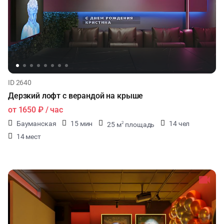
ID 2640
Дерзкий лофт с верандой на крыше
от
1650 ₽
/ час
Бауманская
15 мин
14 чел
25 м
площадь
2
14 мест