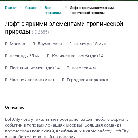
Главная
Каталог
Все
Лофт с яркими элементами
площадки
тропической природы
Лофт с яркими элементами тропической
природы
(ID 2685)
Москва
Бауманская
от метро 15 мин.
площадь 25 м
Количество гостей (до) 14
2
Посадочных мест (до) 14
потолок 4 м
Частной парковки нет
Городская парковка
Описание
от 1600 ₽ за час
LoftCity - это уникальные пространства для любого формата
событий в топовых локациях Москвы. Большая команда
профессионалов: людей, влюбленных в свою работу. LoftCity -
Тип мероприятия
это выбор основанный на доверии.