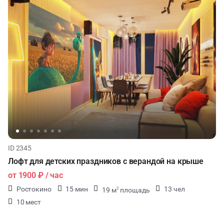
ID 2345
Лофт для детских праздников с верандой на крыше
от
1900 ₽
/ час
Ростокино
15 мин
13 чел
19 м
площадь
2
10 мест