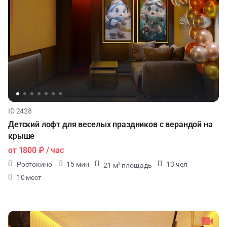
ID 2428
Детский лофт для веселых праздников с верандой на
крыше
от
1800 ₽
/ час
Ростокино
15 мин
13 чел
21 м
площадь
2
10 мест