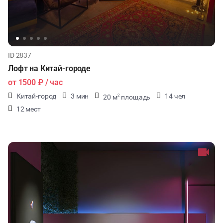
ID 2837
Лофт на Китай-городе
от
1500 ₽
/ час
Китай-город
3 мин
14 чел
20 м
площадь
2
12 мест