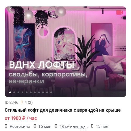
ID 2346
4 (2)
Стильный лофт для девичника с верандой на крыше
от
1900 ₽
/ час
Ростокино
15 мин
13 чел
19 м
площадь
2