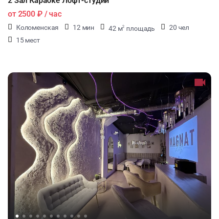
2 Зал Караоке Лофт-студии
от
2500 ₽
/ час
Коломенская
12 мин
20 чел
42 м
площадь
2
15 мест