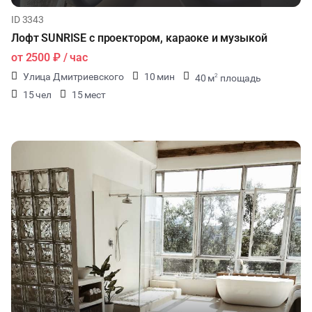
ID 3343
Лофт SUNRISE с проектором, караоке и музыкой
от
2500 ₽
/ час
Улица Дмитриевского
10 мин
40 м
площадь
2
15 чел
15 мест