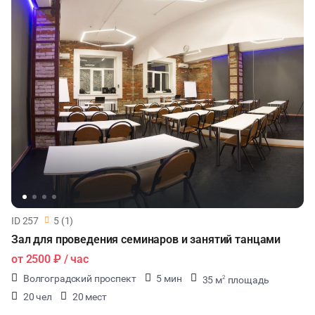
ID 257
5 (1)
Зал для проведения семинаров и занятий танцами
от
2500 ₽
/ час
Волгоградский проспект
5 мин
35 м
площадь
2
20 чел
20 мест