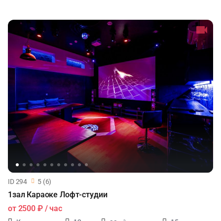
ID 294
5 (6)
1зал Караоке Лофт-студии
от
2500 ₽
/ час