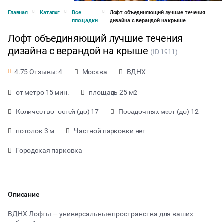
Главная
Каталог
Все
Лофт объединяющий лучшие течения
площадки
дизайна с верандой на крыше
Лофт объединяющий лучшие течения
дизайна с верандой на крыше
(ID 1911)
Москва
ВДНХ
4.75 Отзывы: 4
от метро 15 мин.
площадь 25 м
2
Количество гостей (до) 17
Посадочных мест (до) 12
потолок 3 м
Частной парковки нет
Городская парковка
от 2900 ₽ за час
Описание
ВДНХ Лофты — универсальные пространства для ваших
Тип мероприятия