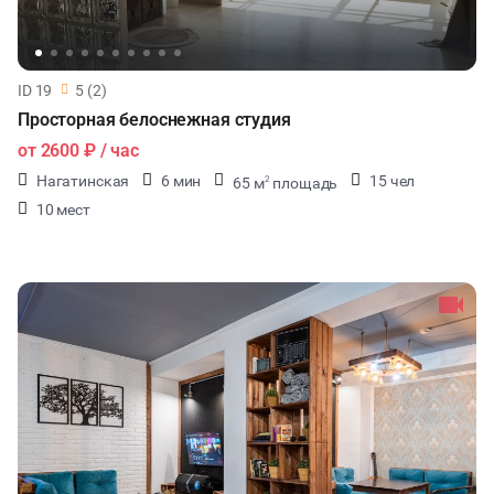
ID 19
5 (2)
Просторная белоснежная студия
от
2600 ₽
/ час
Нагатинская
6 мин
15 чел
65 м
площадь
2
10 мест