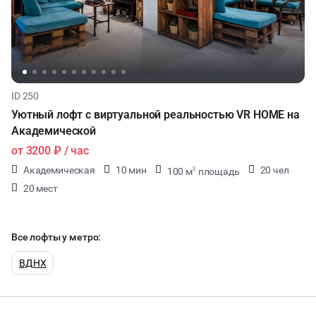
ID 250
Уютный лофт с виртуальной реальностью VR HOME на
Академической
от
3200 ₽
/ час
Академическая
10 мин
20 чел
100 м
площадь
2
20 мест
Все лофты у метро:
ВДНХ