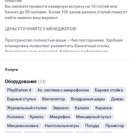
событий.
Вы сможете провести камерную встречу на 10 гостей или
банкет до 50 человек. Более 100 залов разных стилей помогут
найти именно ваш вариант.
Начало
Окончание
ВЕЧЕРИНКИ
ЦЕНЫ УТОЧНЯЙТЕ У МЕНЕДЖЕРОВ!
ДЕНЬ РОЖДЕНИЯ
Пространство полностью ваше — без посторонних. Удобная
планировка позволяет разместить банкетные столы,
фуршетную зону и танцпол. Кейтеринг и оформление
ДЕВИЧНИК
выбираете вы.
ДЕТСКИЕ ПРАЗДНИКИ
Лофт "Империал" с верандой на крыше - это уникальное
Услуги
пространство, где современность и стиль сочетаются с
элегантностью и уютом. Лофт объединяет лучшие течения
ОСТАВИТЬ ЗАЯВКУ
Оборудование
(24)
СВАДЬБЫ
моды и дизайна, чтобы создать неповторимую атмосферу для
PlayStation 4
Ак. система с микрофоном
Барная стойка
Ваших особых событий, от дней рождений до деловых встреч.
Вы можете отменить заявку в любой момент, это бесплатно
В нем могут комфортно разместиться до 17 человек.
КОРПОРАТИВЫ
Барные стулья
Вентилятор
Воздушные шары
Диван
или поменять параметры с нашим менеджером после того, как
оставите заявку
В лофте есть все необходимое для Вашего комфортного
Журнальный столик
Зеркало
Кальян
Караоке
ДЕЛОВЫЕ МЕРОПРИЯТИЯ
отдыха:
🔥
10 человек интересовались этой площадкой сегодня
Колонки
Кресло
Микрофон
Микшерный пульт
• Проектор с большим экраном
• Панорамные окна
Микроволновка
Настольные игры
Посуда
Проектор
КВАРТИРНИКИ
• Караоке