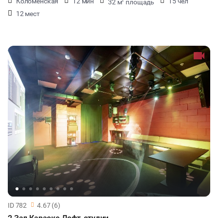
Коломенская
12 мин
15 чел
32 м
площадь
2
12 мест
ID 782
4.67 (6)