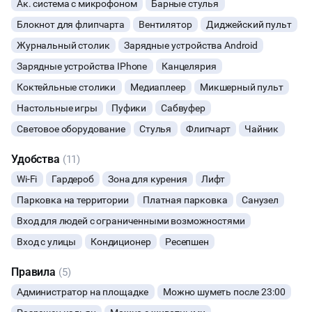
Ак. система с микрофоном
Барные стулья
- парковка
ФОТОСЕССИИ
Блокнот для флипчарта
Вентилятор
Диджейский пульт
Мы открыты для Вас 24 часа 7 дней в неделю и самое важное -
Журнальный столик
Зарядные устройства Android
БЕЗ заломленных цен!
БАНКЕТЫ
Зарядные устройства IPhone
Канцелярия
Коктейльные столики
Медиаплеер
Микшерный пульт
ЮБИЛЕЙ
Настольные игры
Пуфики
Сабвуфер
ЙОГА И РАСТЯЖКА
Световое оборудование
Стулья
Флипчарт
Чайник
Удобства
(11)
ФИТНЕС
Wi-Fi
Гардероб
Зона для курения
Лифт
ВЫПУСКНЫЕ
Парковка на территории
Платная парковка
Санузел
Вход для людей с ограниченными возможностями
МАЛЬЧИШНИК
Вход с улицы
Кондиционер
Ресепшен
ДИСКОТЕКА
Правила
(5)
Администратор на площадке
Можно шуметь после 23:00
СВИДАНИЯ