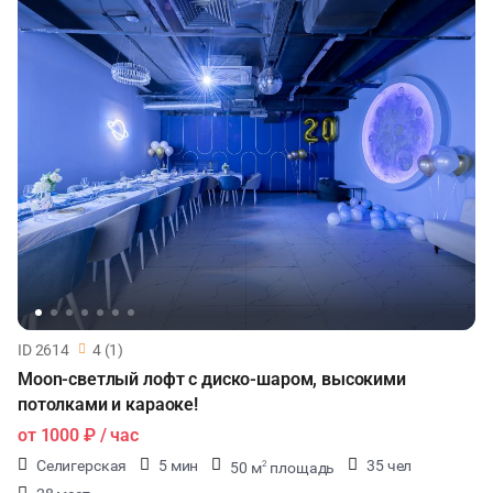
ID 2614
4 (1)
Moon-светлый лофт с диско-шаром, высокими
потолками и караоке!
от
1000 ₽
/ час
Селигерская
5 мин
35 чел
50 м
площадь
2