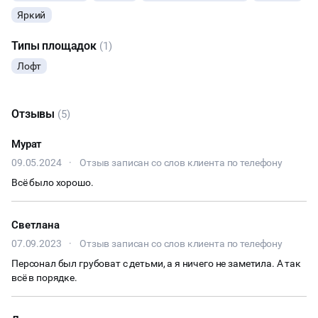
Яркий
КУЛИНАРНЫЙ МАСТЕР-КЛАСС
Типы площадок
(1)
ФУРШЕТЫ
Лофт
КОНФЕРЕНЦИИ
Отзывы
(5)
ХАКАТОНЫ
Мурат
09.05.2024
·
Отзыв записан со слов клиента по телефону
ДЕГУСТАЦИИ
Всё было хорошо.
ЧАЕПИТИЕ
Светлана
ТИМБИЛДИНГ
07.09.2023
·
Отзыв записан со слов клиента по телефону
Персонал был грубоват с детьми, а я ничего не заметила. А так
всё в порядке.