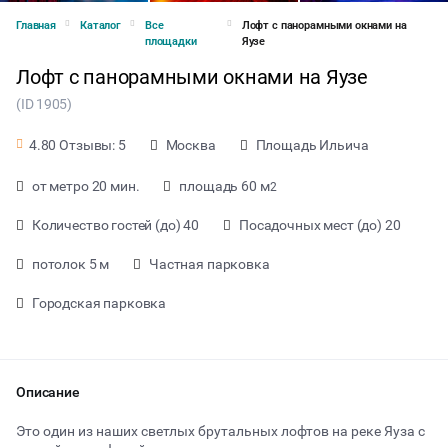
Главная
Каталог
Все
Лофт с панорамными окнами на
площадки
Яузе
Лофт с панорамными окнами на Яузе
(ID 1905)
Москва
Площадь Ильича
4.80 Отзывы: 5
от метро 20 мин.
площадь 60 м
2
Количество гостей (до) 40
Посадочных мест (до) 20
потолок 5 м
Частная парковка
Городская парковка
от 1000 ₽ за час
Описание
Это один из наших светлых брутальных лофтов на реке Яуза с
Тип мероприятия