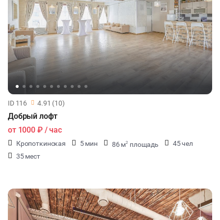
ID 116
4.91 (10)
Добрый лофт
от
1000 ₽
/ час
Кропоткинская
5 мин
45 чел
86 м
площадь
2
35 мест