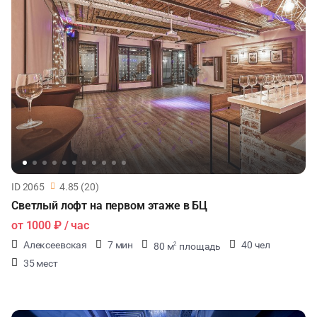
ID 2065
4.85 (20)
Светлый лофт на первом этаже в БЦ
от
1000 ₽
/ час
Алексеевская
7 мин
40 чел
80 м
площадь
2
35 мест