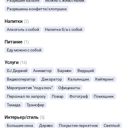
Разрешен кальян
Можно с животными
Разрешены конфетти/хлопушки
НОВЫЙ ГОД
Напитки
(2)
МАСТЕР-КЛАСС
Алкоголь с собой
Напитки б/а с собой
СЕМИНАРЫ
Питание
(1)
Еду можно с собой
ТАНЦЫ
Услуги
(16)
ВЫСТАВКИ
DJ Диджей
Аниматор
Бармен
Ведущий
Видеооператор
Декоратор
Кальянщик
Кейтеринг
КАСТИНГИ
Мероприятия "под ключ"
Официанты
КИНОПРОСМОТР
Персонал по запросу
Повар
Фотограф
Помощник
Тамада
Трансфер
НАСТОЛЬНЫЕ ИГРЫ
Интерьер/стиль
(5)
РЕПЕТИЦИИ
Большие окна
Дерево
Покрытие паркетное
Светлый