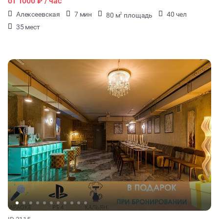
от
1000 ₽
/ час
Алексеевская
7 мин
40 чел
80 м
площадь
2
35 мест