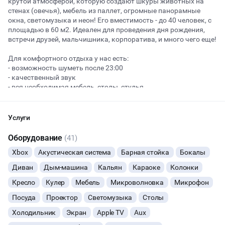
крутой атмосферой, которую создают шкуры животных на
стенах (овечья), мебель из паллет, огромные панорамные
окна, светомузыка и неон! Его вместимость - до 40 человек, с
площадью в 60 м2. Идеален для проведения дня рождения,
Начало
Окончание
встречи друзей, мальчишника, корпоратива, и много чего еще!
ВЕЧЕРИНКИ
Для комфортного отдыха у нас есть:
ДЕНЬ РОЖДЕНИЯ
- возможность шуметь после 23:00
- качественный звук
- вся необходимая мебель, столы, стулья
ДЕВИЧНИК
- 6 туалетов и 5 раковин с зеркалами
- сидячие подоконники, сидя на которых можно полюбоваться
ДЕТСКИЕ ПРАЗДНИКИ
на закаты над Яузой
Услуги
- высота потолков до 5 метров
ДАННЫЙ ЛОФТ СЕЙЧАС НЕ АКТИВЕН
- необычная скатная крыша
Оборудование
(41)
СВАДЬБЫ
- атмосферная регулируемая неоновая подсветка
Xbox
Акустическая система
Барная стойка
Бокалы
- возможность двигать мебель специально под ваше
ОСТАВИТЬ ЗАЯВКУ
мероприятие
КОРПОРАТИВЫ
Диван
Дым-машина
Кальян
Караоке
Колонки
- настольные игры
Вы можете отменить заявку в любой момент, это бесплатно
- wi-fi
Кресло
Кулер
Мебель
Микроволновка
Микрофон
ДЕЛОВЫЕ МЕРОПРИЯТИЯ
или поменять параметры с нашим менеджером после того, как
- холодильник, микроволновка
Посуда
Проектор
Светомузыка
Столы
оставите заявку
- проектор
- караоке с двумя беспроводными микрофонами
Холодильник
Экран
Apple TV
Aux
КВАРТИРНИКИ
🔥
10 человек интересовались этой площадкой сегодня
- кальяны