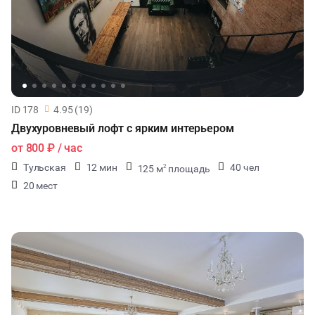
ID 178
4.95 (19)
Двухуровневый лофт с ярким интерьером
от
800 ₽
/ час
Тульская
12 мин
40 чел
125 м
площадь
2
20 мест