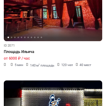
ID 2071
Площадь Ильича
от
6000 ₽
/ час
5 мин
120 чел
40 мест
140 м
площадь
2