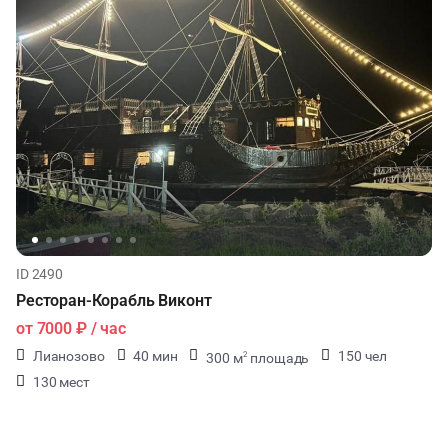
ID 2490
Ресторан-Корабль Виконт
от
7000 ₽
/ час
Лианозово
40 мин
150 чел
300 м
площадь
2
130 мест