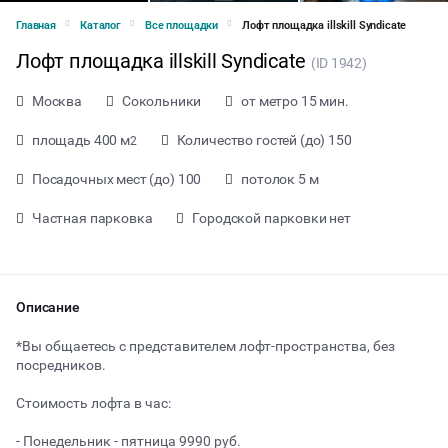
Главная
Каталог
Все площадки
Лофт площадка illskill Syndicate
Лофт площадка illskill Syndicate
(ID 1942)
Москва
Сокольники
от метро 15 мин.
площадь 400 м
Количество гостей (до) 150
2
Посадочных мест (до) 100
потолок 5 м
Частная парковка
Городской парковки нет
Описание
*Вы общаетесь с представителем лофт-пространства, без
посредников.
от 6666 ₽ за час
Стоимость лофта в час:
- Понедельник - пятница 9990 руб.
Тип мероприятия