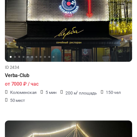
ID 2434
Verba-Club
от
7000 ₽
/ час
Коломенская
5 мин
150 чел
200 м
площадь
2
50 мест