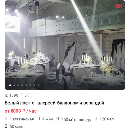
ID 1398
5 (1)
Белый лофт с галереей-балконом и верандой
от
8000 ₽
/ час
Нагатинская
9 мин
120 чел
250 м
площадь
2
60 мест