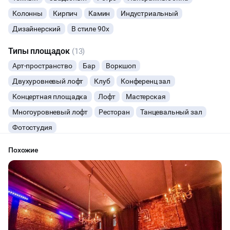
Колонны
Кирпич
Камин
Индустриальный
Дизайнерский
В стиле 90х
Типы площадок
(13)
Арт-пространство
Бар
Воркшоп
Двухуровневый лофт
Клуб
Конференц зал
Концертная площадка
Лофт
Мастерская
Многоуровневый лофт
Ресторан
Танцевальный зал
Фотостудия
Похожие