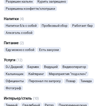
Разрешен кальян
Курить запрещено
договоренности)
-услуги кейтеринга (оговариваются индивидуально)
ПРЕЗЕНТАЦИЯ АВТО
Разрешены конфетти/хлопушки
-игровая приставка + настольные игры
-фотоотчет от профессионального фотографа (оговариваются
Напитки
(4)
индивидуально)
Напитки б/а с собой
Пробковый сбор
Работает бар
Алкоголь с собой
Питание
(2)
Еду можно с собой
Есть закуски
Услуги
(12)
DJ Диджей
Бармен
Ведущий
Видеооператор
Кальянщик
Кейтеринг
Мероприятия "под ключ"
Официанты
Персонал по запросу
Повар
Тамада
Фотограф
Интерьер/стиль
(10)
Темный
Свадебный
Ретро
Панорамные окна