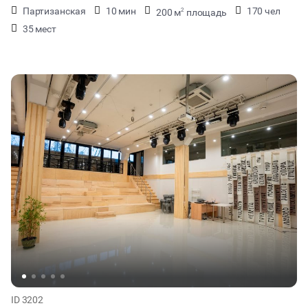
Партизанская
10 мин
170 чел
200 м
площадь
2
35 мест
ID 3202