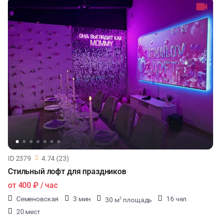
КУЛИНАРНЫЙ МАСТЕР-КЛАСС
ФУРШЕТЫ
КОНФЕРЕНЦИИ
ХАКАТОНЫ
ДЕГУСТАЦИИ
ЧАЕПИТИЕ
ID 2379
4.74 (23)
ТИМБИЛДИНГ
Стильный лофт для праздников
от
400 ₽
/ час
Семеновская
3 мин
16 чел
30 м
площадь
2
20 мест