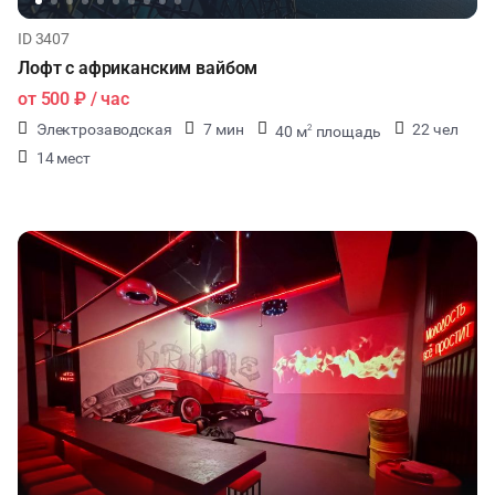
ID 3407
Лофт с африканским вайбом
от
500 ₽
/ час
Электрозаводская
7 мин
22 чел
40 м
площадь
2
14 мест