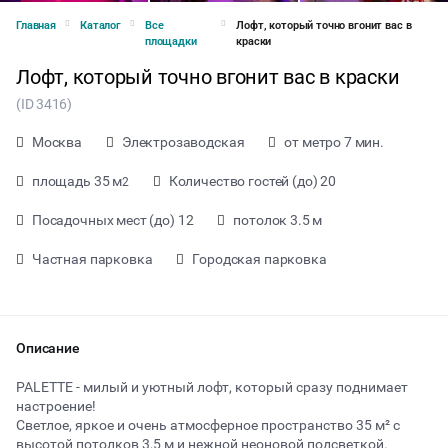
Главная
Каталог
Все
Лофт, который точно вгонит вас в
площадки
краски
Лофт, который точно вгонит вас в краски
(ID 3416)
Москва
Электрозаводская
от метро 7 мин.
площадь 35 м
Количество гостей (до) 20
2
Посадочных мест (до) 12
потолок 3.5 м
Частная парковка
Городская парковка
Описание
от 500 ₽ за час
PALETTE - милый и уютный лофт, который сразу поднимает
настроение!
Светлое, яркое и очень атмосферное пространство 35 м² с
Тип мероприятия
высотой потолков 3,5 м и нежной неоновой подсветкой.