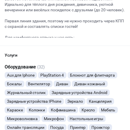
Идеально для тёплого дня рождения, девичника, уютной
вечеринки или весёлых посиделок с друзьями (до 20 человек).
Начало
Окончание
Первая линия здания, поэтому не нужно проходить через КПП
ВЕЧЕРИНКИ
с охраной и составлять списки гостей!
Для комфортного отдыха у нас есть:
ДЕНЬ РОЖДЕНИЯ
парковка городская и частная
ДЕВИЧНИК
возможность шуметь после 23:00
Услуги
качественный звук
вся необходимая мебель, столы, стулья
Оборудование
ДЕТСКИЕ ПРАЗДНИКИ
(32)
туалеты и раковины с зеркалами
Aux для Iphone
PlayStation 4
Блокнот для флипчарта
атмосферная регулируемая неоновая подсветка
ОСТАВИТЬ ЗАЯВКУ
СВАДЬБЫ
возможность двигать мебель специально под ваше
Бокалы
Вентилятор
Диван
Диван кожаный
мероприятие
Вы можете отменить заявку в любой момент, это бесплатно
настольные игры
Журнальный столик
Зарядные устройства Android
КОРПОРАТИВЫ
или поменять параметры с нашим менеджером после того, как
wi-fi
Зарядные устройства IPhone
Зеркало
Канцелярия
оставите заявку
проектор
караоке с двумя беспроводными микрофонами
Караоке
ДЕЛОВЫЕ МЕРОПРИЯТИЯ
Колонки
Кофемашина
Кресло
Мебель
🔥
8 человек интересовались этой площадкой сегодня
кальяны
Микроволновка
Микрофон
Настольные игры
====
КВАРТИРНИКИ
Онлайн трансляции
Посуда
Принтер
Проектор