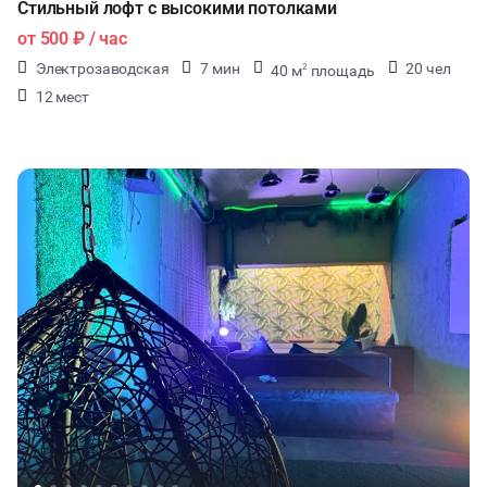
Стильный лофт с высокими потолками
от
500 ₽
/ час
Электрозаводская
7 мин
20 чел
40 м
площадь
2
12 мест