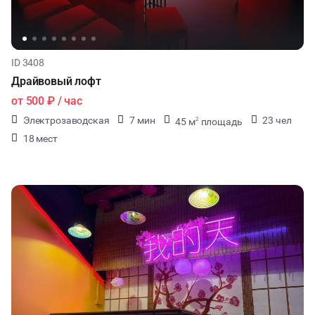
ID 3408
Драйвовый лофт
от
500 ₽
/ час
Электрозаводская
7 мин
23 чел
45 м
площадь
2
18 мест