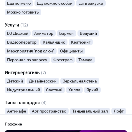
Еда по меню
Еду можно с собой
Есть закуски
НОВЫЙ ГОД
Можно готовить
Услуги
МАСТЕР-КЛАСС
(12)
DJ Диджей
Аниматор
Бармен
Ведущий
СЕМИНАРЫ
Видеооператор
Кальянщик
Кейтеринг
Мероприятия "под ключ"
Официанты
ТАНЦЫ
Персонал по запросу
Фотограф
Тамада
ВЫСТАВКИ
Интерьер/стиль
(7)
Детский
Дизайнерский
Зеркальная стена
КАСТИНГИ
Индустриальный
Светлый
Хиппи
Яркий
КИНОПРОСМОТР
Типы площадок
(4)
Антикафе
Арт-пространство
Танцевальный зал
Лофт
НАСТОЛЬНЫЕ ИГРЫ
Похожие
РЕПЕТИЦИИ