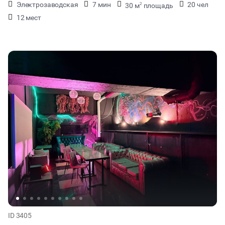
Электрозаводская
7 мин
20 чел
30 м
площадь
2
12 мест
ID 3405