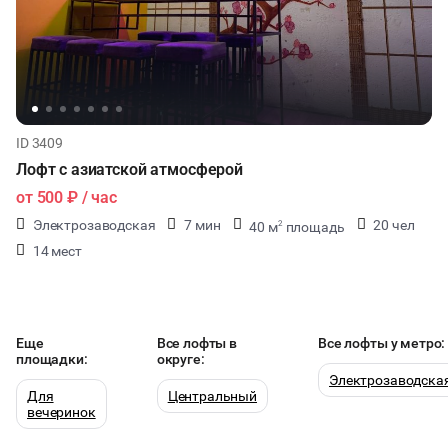
ID 3409
Лофт с азиатской атмосферой
от
500 ₽
/ час
Электрозаводская
7 мин
20 чел
40 м
площадь
2
14 мест
Еще
Все лофты в
Все лофты у метро:
площадки:
округе:
Электрозаводска
Для
Центральный
вечеринок