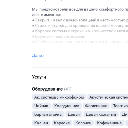
Мы предусмотрели все для вашего комфортного п
лофте имеются:
● Закрытый зал с шумоизоляцией вместимостью д
● Столы и стулья для проведения вашего меропри
● Караоке система с огромным количеством музы
● Вкусное и недорогое меню
● С собой можно приносить напитки и алкоголь,а
Стоимость: 5000р/час
Далее
Услуги
Оборудование
(41)
Ак. система с микрофоном
Акустическая систе
Чайник
Холодильник
Фортепиано
Телевиз
Барная стойка
Диван
Диван кожаный
Ди
Кальян
Караоке
Колонки
Кофемашина