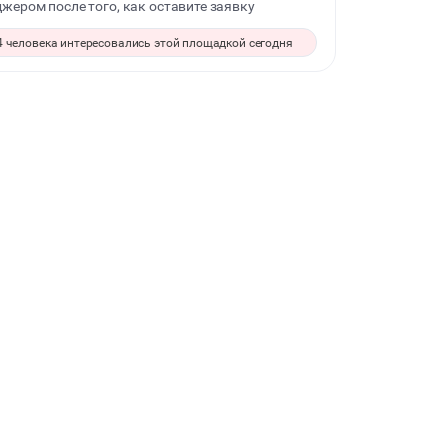
жером после того, как оставите заявку
ДЕТСКИЕ ПРАЗДНИКИ
4 человека интересовались этой площадкой сегодня
СВАДЬБЫ
КОРПОРАТИВЫ
ДЕЛОВЫЕ МЕРОПРИЯТИЯ
КВАРТИРНИКИ
БАНКЕТЫ
ЮБИЛЕЙ
ВЫПУСКНЫЕ
МАЛЬЧИШНИК