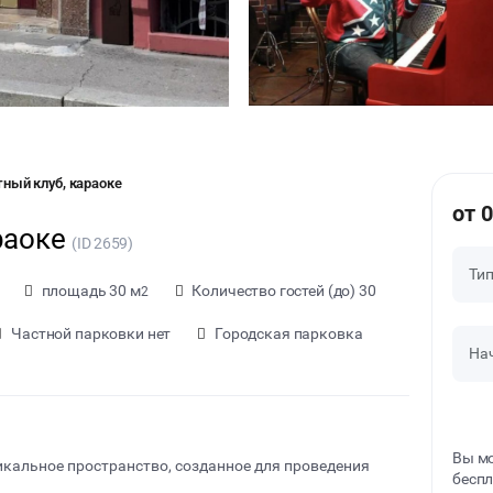
тный клуб, караоке
от 0
раоке
(ID 2659)
Ти
площадь 30 м
Количество гостей (до) 30
2
Частной парковки нет
Городская парковка
На
Вы мо
икальное пространство, созданное для проведения
беспл