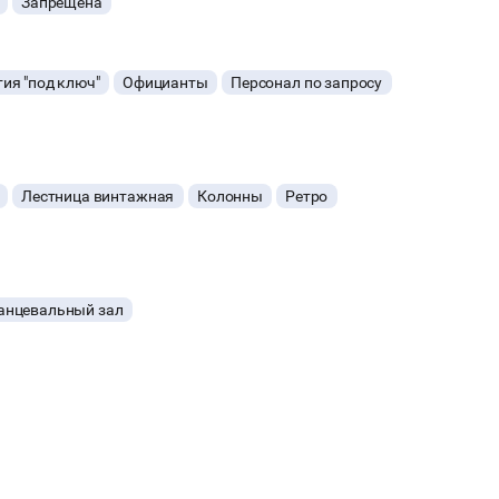
Запрещена
ия "под ключ"
Официанты
Персонал по запросу
Лестница винтажная
Колонны
Ретро
анцевальный зал