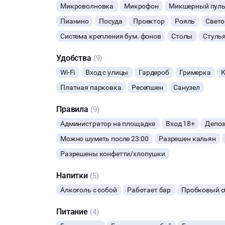
Микроволновка
Микрофон
Микшерный пуль
Пианино
Посуда
Проектор
Рояль
Свет
Система крепления бум. фонов
Столы
Стуль
Удобства
(9)
Wi-Fi
Вход с улицы
Гардероб
Гримерка
К
Платная парковка
Ресепшен
Санузел
Правила
(9)
Администратор на площадке
Вход 18+
Депоз
Можно шуметь после 23:00
Разрешен кальян
Разрешены конфетти/хлопушки
Напитки
(5)
Алкоголь с собой
Работает бар
Пробковый с
Питание
(4)