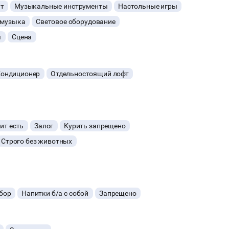
т
Музыкальные инструменты
Настольные игры
омузыка
Световое оборудование
я
Сцена
ондиционер
Отдельностоящий лофт
ит есть
Залог
Курить запрещено
Строго без животных
бор
Напитки б/а с собой
Запрещено