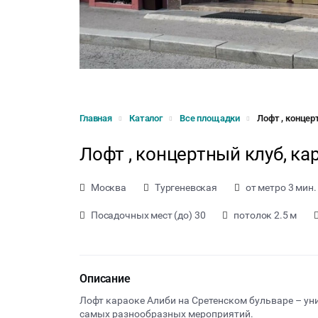
Главная
Каталог
Все площадки
Лофт , концер
Лофт , концертный клуб, ка
Москва
Тургеневская
от метро 3 мин.
Посадочных мест (до) 30
потолок 2.5 м
Описание
Лофт караоке Алиби на Сретенском бульваре – ун
самых разнообразных мероприятий.