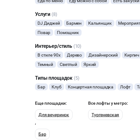
Еда по меню
Еду можно с собой
Есть закуски
Услуги
(8)
DJ Диджей
Бармен
Кальянщик
Мероприят
Повар
Помощник
Интерьер/стиль
(10)
В стиле 90х
Дерево
Дизайнерский
Кирпич
Темный
Светлый
Яркий
Типы площадок
(5)
Бар
Клуб
Концертная площадка
Лофт
Т
Еще площадки:
Все лофты у метро:
Для вечеринок
Тургеневская
,
Бар