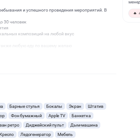
менед
ребывания и успешного проведения мероприятий. В
🔥
о 30 человек
ятия
кальных композиций на любой вкус
 также любую еду по вашему желаю
ма
Барные стулья
Бокалы
Экран
Штатив
ор
Фон бумажный
Apple TV
Банкетка
ван ретро
Диджейский пульт
Дым-машина
Кресло
Ледогенератор
Мебель