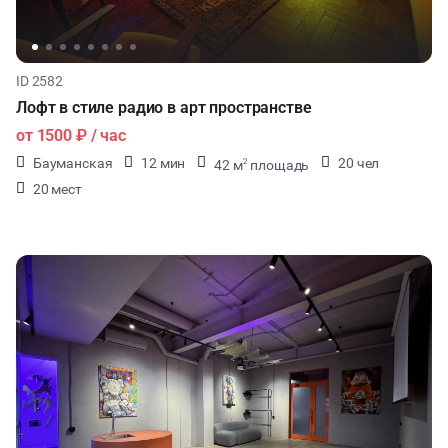
ID 2582
Лофт в стиле радио в арт пространстве
от
1500 ₽
/ час
Бауманская
12 мин
20 чел
42 м
площадь
2
20 мест