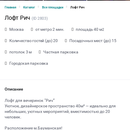
Главная
Каталог
Все площадки
Лофт Рич
Лофт Рич
(ID 2803)
Москва
от метро 2 мин.
площадь 40 м
2
Количество гостей (до) 20
Посадочных мест (до) 15
потолок 3 м
Частная парковка
Городская парковка
Описание
Лофт для вечеринок “Рич”
Уютное, дизайнерское пространство 40м² — идеально для
небольших, уютных мероприятий, вместимостью до 20
от 1500 ₽ за час
человек.
Расположение м.Бауманская!
Тип мероприятия