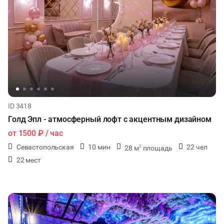
ID 3418
Голд Эпл - атмосферный лофт с акцентным дизайном
от
1500 ₽
/ час
Севастопольская
10 мин
22 чел
28 м
площадь
2
22 мест