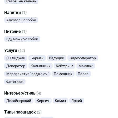
Пн-Чт 21:00-09:00 - 2000₽
Разрешен кальян
Сутки с 15:00-10:00 - 20000₽
ДИСКОТЕКА
Напитки
(1)
ПТ - 3000₽ час
Алкоголь с собой
Суточный тариф (с 15:00 до 10:00) - 30000₽
СВИДАНИЯ
СБ - 3500₽ час
Питание
(1)
НОВЫЙ ГОД
Суточный тариф (с 15:00 до 10:00)
Еду можно с собой
40000₽
Услуги
ВС - 3000₽ час
(12)
Суточный тариф (с 15:00 до 10:00) - 25000₽
DJ Диджей
Бармен
Ведущий
Видеооператор
Декоратор
Кальянщик
Кейтеринг
Макияж
Мероприятия "под ключ"
Помощник
Повар
Фотограф
Интерьер/стиль
(4)
Дизайнерский
Кирпич
Камин
Яркий
Типы площадок
(2)