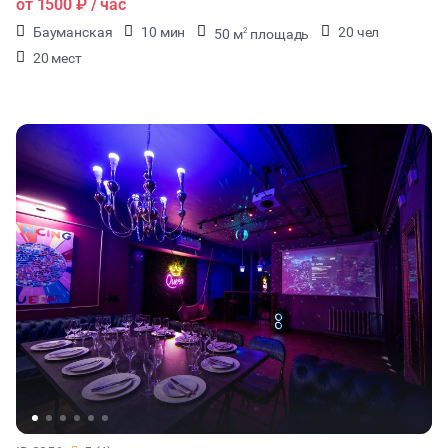
от
1500 ₽
/ час
Бауманская
10 мин
20 чел
50 м
площадь
2
20 мест