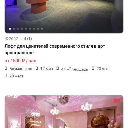
ID 2602
4 (1)
Лофт для ценителей современного стиля в арт
пространстве
от
1500 ₽
/ час
Бауманская
12 мин
20 чел
44 м
площадь
2
20 мест