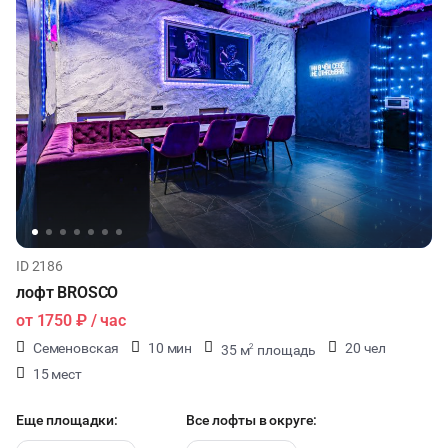
ID 2186
лофт BROSCO
от
1750 ₽
/ час
Семеновская
10 мин
20 чел
35 м
площадь
2
15 мест
Еще площадки:
Все лофты в округе: