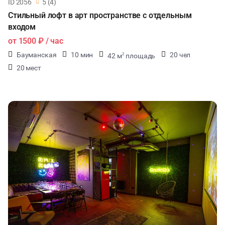
ID 2056
5 (4)
Стильный лофт в арт пространстве с отдельным
входом
от
1500 ₽
/ час
Бауманская
10 мин
20 чел
42 м
площадь
2
20 мест