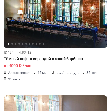
ID 184
4.83 (12)
Тёмный лофт с верандой и зоной барбекю
от
4000 ₽
/ час
Алексеевская
15 мин
35 чел
65 м
площадь
2
35 мест