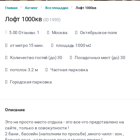
Главная
Каталог
Все площадки
Лофт 1000кв
Лофт 1000кв
(ID 1995)
Москва
Октябрьское поле
5.00 Отзывы: 1
от метро 15 мин.
площадь 1000 м
2
Количество гостей (до) 30
Посадочных мест (до) 30
потолок 3.2 м
Частная парковка
Городская парковка
Описание
от 3500 ₽ за час
Это не просто место отдыха - это все что представлено на
сайте , только в совокупности !
2 бани , бассейн (наполним по просьбе) ,много чилл - зон ,
Тип мероприятия
барная зона , кальянная зона и многое другое !