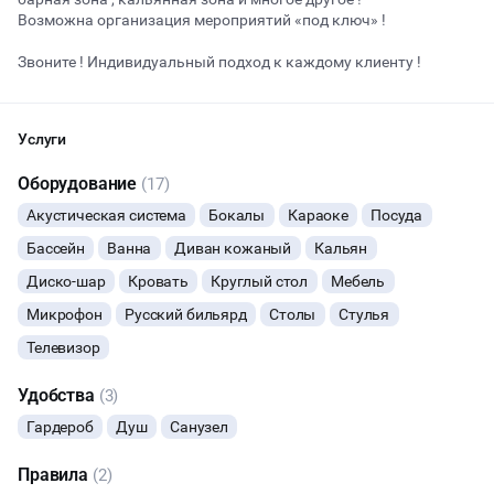
Возможна организация мероприятий «под ключ» !
Звоните ! Индивидуальный подход к каждому клиенту !
Начало
Окончание
ВЕЧЕРИНКИ
Услуги
ДЕНЬ РОЖДЕНИЯ
Оборудование
(17)
ДЕВИЧНИК
Акустическая система
Бокалы
Караоке
Посуда
Бассейн
Ванна
Диван кожаный
Кальян
ДЕТСКИЕ ПРАЗДНИКИ
Диско-шар
Кровать
Круглый стол
Мебель
ДАННЫЙ ЛОФТ СЕЙЧАС НЕ АКТИВЕН
СВАДЬБЫ
Микрофон
Русский бильярд
Столы
Стулья
Телевизор
ОСТАВИТЬ ЗАЯВКУ
КОРПОРАТИВЫ
Удобства
(3)
Вы можете отменить заявку в любой момент, это бесплатно
ДЕЛОВЫЕ МЕРОПРИЯТИЯ
или поменять параметры с нашим менеджером после того, как
Гардероб
Душ
Санузел
оставите заявку
Правила
БАНКЕТЫ
(2)
🔥
6 человек интересовались этой площадкой сегодня