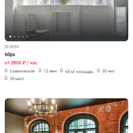
ID 3353
60px
от
2800 ₽
/ час
Савеловская
12 мин
30 чел
60 м
площадь
2
30 мест