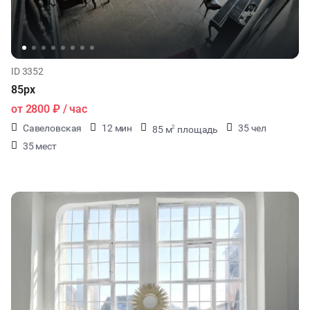
ID 3352
85px
от
2800 ₽
/ час
Савеловская
12 мин
35 чел
85 м
площадь
2
35 мест