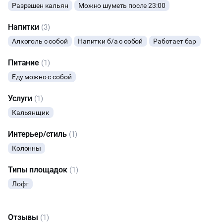
Разрешен кальян
Можно шуметь после 23:00
ЮБИЛЕЙ
Напитки
(3)
ВЫПУСКНЫЕ
Алкоголь с собой
Напитки б/а с собой
Работает бар
Питание
(1)
МАЛЬЧИШНИК
Еду можно с собой
СВИДАНИЯ
Услуги
(1)
Кальянщик
НОВЫЙ ГОД
Интерьер/стиль
(1)
ТАНЦЫ
Колонны
КИНОПРОСМОТР
Типы площадок
(1)
Лофт
НАСТОЛЬНЫЕ ИГРЫ
Отзывы
(1)