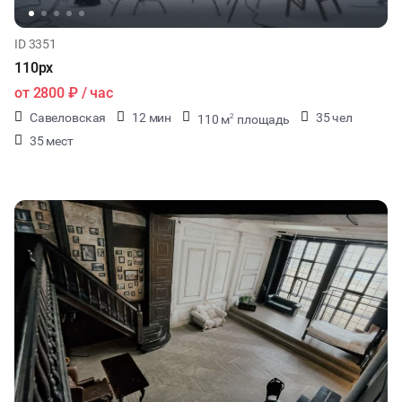
ID 3351
110px
от
2800 ₽
/ час
Савеловская
12 мин
35 чел
110 м
площадь
2
35 мест