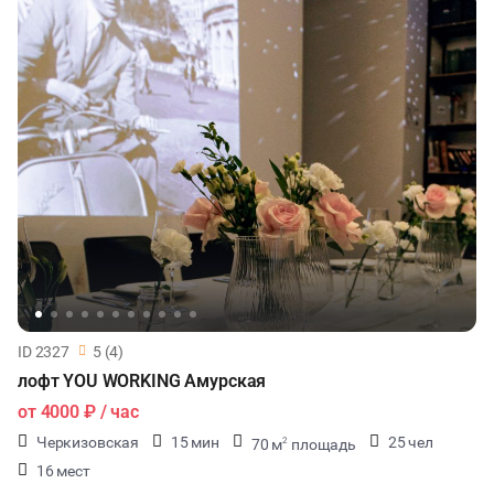
ID 2327
5 (4)
лофт YOU WORKING Амурская
от
4000 ₽
/ час
Черкизовская
15 мин
25 чел
70 м
площадь
2
16 мест