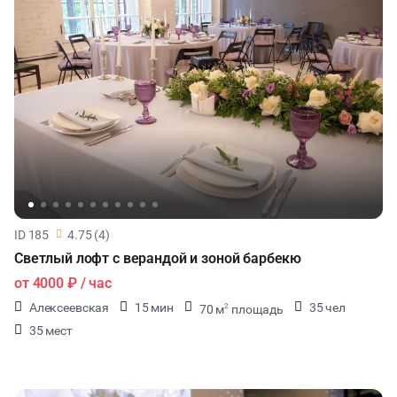
ID 185
4.75 (4)
Светлый лофт с верандой и зоной барбекю
от
4000 ₽
/ час
Алексеевская
15 мин
35 чел
70 м
площадь
2
35 мест