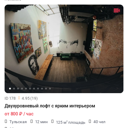
ID 178
4.95 (19)
Двухуровневый лофт с ярким интерьером
от
800 ₽
/ час
Тульская
12 мин
40 чел
125 м
площадь
2