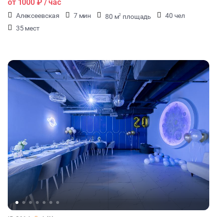
от
1000 ₽
/ час
Алексеевская
7 мин
40 чел
80 м
площадь
2
35 мест