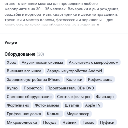
станет отличным местом для проведения любого
мероприятия на 30 – 35 человек. Вечеринки и дни рождения,
свадьбы и корпоративы, квартирники и детские праздники,
Начало
Окончание
тренинги и мастер-классы, фотосессии и воркшопы — для
ВЕЧЕРИНКИ
всего есть подходящее оборудование и условия. К
проведению вечеринок, тренингов, семинаров и пр. всегда
готовы аудиосистема с микрофоном и колонками, проектор,
ДЕНЬ РОЖДЕНИЯ
флипчарт. К услугам гостей мини-кухня с микроволновкой,
Услуги
посудой, чайником. В кофе-машине можно приготовить для
ДЕВИЧНИК
гостей ароматный, вкусный кофе. Особенно хорошо
Оборудование
(30)
проводить здесь фотосессии и фото мастер-классы. Для этого
Xbox
Акустическая система
Ак. система с микрофоном
подготовлены 6 фотозон, профессиональный свет, включая
ДЕТСКИЕ ПРАЗДНИКИ
внешнюю вспышку, есть гримёрка. По желанию гостей можно
Внешняя вспышка
Зарядные устройства Android
приносить с собой еду, также разрешается шуметь поздно
ДАННЫЙ ЛОФТ СЕЙЧАС НЕ АКТИВЕН
вечером. Бронируйте площадку для своего мероприятия или
Зарядные устройства IPhone
Колонки
Кофемашина
СВАДЬБЫ
запрашивайте показ лофта, чтобы лично осмотреть и оценить
Кулер
Проектор
Проигрыватель CD и DVD
его возможности. Мы постараемся помощь вам с
ОСТАВИТЬ ЗАЯВКУ
КОРПОРАТИВЫ
организацией аренды площадки, чтобы ваше мероприятие
Световое оборудование
Сетевые фильтры
Флипчарт
прошло с успехом и надолго запомнилось.
Вы можете отменить заявку в любой момент, это бесплатно
Фортепиано
Фотокамеры
Штатив
Apple TV
ДЕЛОВЫЕ МЕРОПРИЯТИЯ
или поменять параметры с нашим менеджером после того, как
Грифельная доска
Кальян
Медиаплеер
оставите заявку
Микроволновка
Посуда
Чайник
Гамак
Пуфики
КВАРТИРНИКИ
🔥
10 человек интересовались этой площадкой сегодня