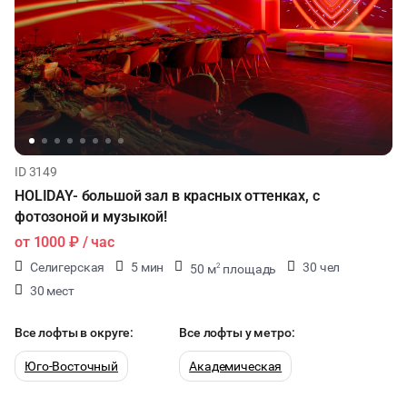
ID 3149
HOLIDAY- большой зал в красных оттенках, с
фотозоной и музыкой!
от
1000 ₽
/ час
Селигерская
5 мин
30 чел
50 м
площадь
2
30 мест
Все лофты в округе:
Все лофты у метро:
Юго-Восточный
Академическая