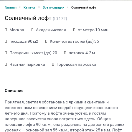
Главная
Каталог
Все площадки
Солнечный лофт
Солнечный лофт
(ID 172)
Москва
Академическая
от метро 10 мин.
площадь 90 м
Количество гостей (до) 35
2
Посадочных мест (до) 20
потолок 4.2 м
Частная парковка
Городская парковка
Описание
Приятная, светлая обстановка с яркими акцентами и
естественным освещением создаёт ощущение солнечного
летнего дня. Поэтому в лофте очень уютно, и гостям
от 1000 ₽ за час
наверняка захочется снова встретиться здесь. Общая
площадь лофта 90 кв.м., она разделена на две зоны в разных
уровнях — основной зал 55 кв.м., второй этаж 25 кв.м. Лофт
Тип мероприятия