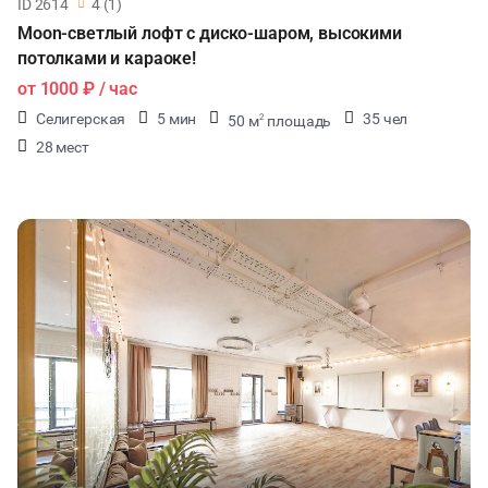
ID 2614
4 (1)
Moon-светлый лофт с диско-шаром, высокими
потолками и караоке!
от
1000 ₽
/ час
Селигерская
5 мин
35 чел
50 м
площадь
2
28 мест