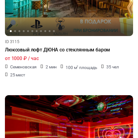
ID 3115
Люксовый лофт ДЮНА со стеклянным баром
от
1000 ₽
/ час
Семеновская
2 мин
35 чел
100 м
площадь
2
25 мест