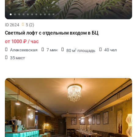
ID 2624
5 (2)
Светлый лофт с отдельным входом в БЦ
от
1000 ₽
/ час
Алексеевская
7 мин
40 чел
80 м
площадь
2
35 мест