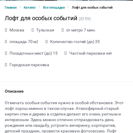
Главная
Каталог
Все площадки
Лофт для особых событий
Лофт для особых событий
(ID 59)
Москва
Тульская
от метро 7 мин.
площадь 70 м
Количество гостей (до) 35
2
Посадочных мест (до) 15
Частной парковки нет
Городская парковка
Описание
Отмечать особые события нужно в особой обстановке. Этот
лофт хорош именно в таком случае. Атмосферный старый
кирпич стен и дерево в отделке делают его очень уютным и
от 3000 ₽ за час
интересным. Здесь можно отлично отпраздновать день
рождения или свадьбу, устроить вечеринку, корпоратив,
детский праздник, провести красивую фотосессию. Лофт
Тип мероприятия