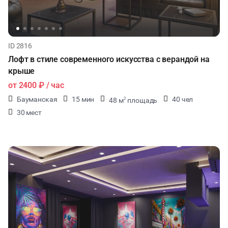
ID 2816
Лофт в стиле современного искусства с верандой на
крыше
от
2400 ₽
/ час
Бауманская
15 мин
40 чел
48 м
площадь
2
30 мест