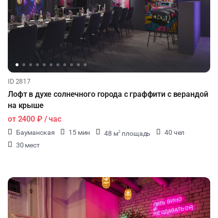
ID 2817
Лофт в духе солнечного города с граффити с верандой
на крыше
от
2400 ₽
/ час
Бауманская
15 мин
40 чел
48 м
площадь
2
30 мест