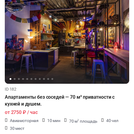
ID 182
Апартаменты без соседей — 70 м² приватности с
кухней и душем.
от
2750 ₽
/ час
Авиамоторная
10 мин
40 чел
70 м
площадь
2
30 мест