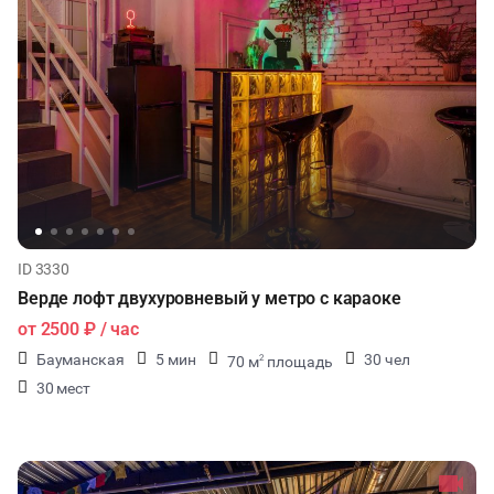
ID 3330
Верде лофт двухуровневый у метро с караоке
от
2500 ₽
/ час
Бауманская
5 мин
30 чел
70 м
площадь
2
30 мест