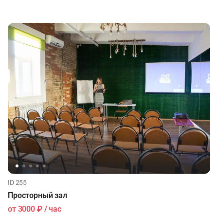
ID 255
Просторный зал
от
3000 ₽
/ час