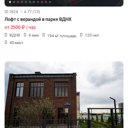
ДЕГУСТАЦИИ
ID 1824
4.77 (13)
Лофт с верандой в парке ВДНХ
ЧАЕПИТИЕ
от
2500 ₽
/ час
ВДНХ
4 мин
120 чел
194 м
площадь
2
ТИМБИЛДИНГ
40 мест