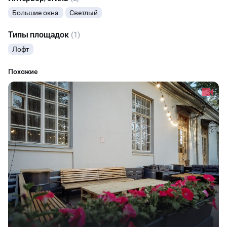
Большие окна
Светлый
ТАНЦЫ
Типы площадок
(1)
ВЫСТАВКИ
Лофт
КАСТИНГИ
Похожие
КИНОПРОСМОТР
РЕПЕТИЦИИ
КУЛИНАРНЫЙ МАСТЕР-КЛАСС
ФУРШЕТЫ
КОНФЕРЕНЦИИ
ХАКАТОНЫ