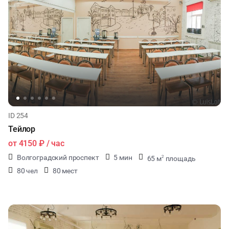
ID 254
Тейлор
от
4150 ₽
/ час
Волгоградский проспект
5 мин
65 м
площадь
2
80 чел
80 мест