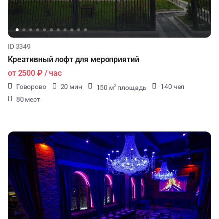
ID 3349
Креативный лофт для мероприятий
от
2500 ₽
/ час
Говорово
20 мин
140 чел
150 м
площадь
2
80 мест