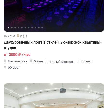
ID 2603
5 (1)
Двухуровневый лофт в стиле Нью-йорской квартиры-
студии
от
3000 ₽
/ час
Бауманская
5 мин
80 чел
140 м
площадь
2
60 мест