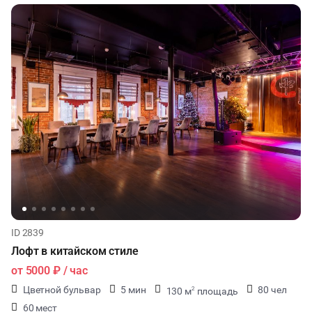
ID 2839
Лофт в китайском стиле
от
5000 ₽
/ час
Цветной бульвар
5 мин
80 чел
130 м
площадь
2
60 мест