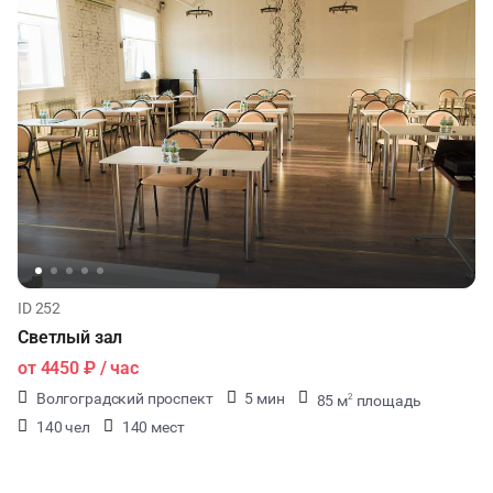
ID 252
Светлый зал
от
4450 ₽
/ час
Волгоградский проспект
5 мин
85 м
площадь
2
140 чел
140 мест