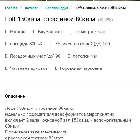
Главная
Каталог
Все площадки
Loft 150кв.м. с гостиной 80кв.м.
Loft 150кв.м. с гостиной 80кв.м.
(ID 288)
Москва
Бауманская
от метро 7 мин.
площадь 300 м
Количество гостей (до) 150
2
Посадочных мест (до) 90
потолок 4 м
Частная парковка
Городская парковка
Описание
Лофт 150кв.м. с гостиной 80кв.м.
Идеально подходит для всех форматов мероприятий,
включает 2 зала - основной зал 150кв.м. и вспомогательный
от 3500 ₽ за час
80кв.м.
В основном зале вместимость:
с рассадкой театром 80мест
Тип мероприятия