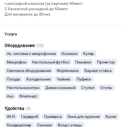
с рассадкой классом (за партами) 40мест
С банкетной рассадкой до 60мест
Для вечеринок до 80чел.
Начало
Окончание
ВЕЧЕРИНКИ
Услуги
ДЕНЬ РОЖДЕНИЯ
Оборудование
(20)
ДЕВИЧНИК
Ак. система с микрофоном
Колонки
Кулер
Микрофон
Настольный футбол
Пианино
Проектор
ДЕТСКИЕ ПРАЗДНИКИ
Световое оборудование
Фортепиано
Барная стойка
ДАННЫЙ ЛОФТ СЕЙЧАС НЕ АКТИВЕН
Посуда
СВАДЬБЫ
Холодильник
Чайник
Пуфики
Настольные игры
Диван кожаный
Стулья
Столы
ОСТАВИТЬ ЗАЯВКУ
КОРПОРАТИВЫ
Aux
Флипчарт
Вы можете отменить заявку в любой момент, это бесплатно
ДЕЛОВЫЕ МЕРОПРИЯТИЯ
или поменять параметры с нашим менеджером после того, как
Удобства
(9)
оставите заявку
Wi-Fi
Гардероб
Гримерка
Зона для курения
Кухня
КВАРТИРНИКИ
🔥
5 человек интересовались этой площадкой сегодня
Кондиционер
Санузел
Вход с улицы