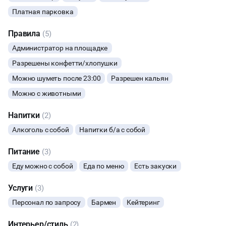
Платная парковка
ФОТОСЕССИИ
Правила
(5)
БАНКЕТЫ
Администратор на площадке
Разрешены конфетти/хлопушки
ЮБИЛЕЙ
Можно шуметь после 23:00
Разрешен кальян
ВЫПУСКНЫЕ
Можно с животными
Напитки
(2)
МАЛЬЧИШНИК
Алкоголь с собой
Напитки б/а с собой
ДИСКОТЕКА
Питание
(3)
Еду можно с собой
Еда по меню
Есть закуски
НОВЫЙ ГОД
Услуги
(3)
МАСТЕР-КЛАСС
Персонал по запросу
Бармен
Кейтеринг
СЕМИНАРЫ
Интерьер/стиль
(2)