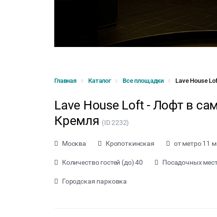
Главная
Каталог
Все площадки
Lave House Lo
Lave House Loft - Лофт в с
Кремля
(ID 2232)
Москва
Кропоткинская
от метро 11 м
Количество гостей (до) 40
Посадочных мест 
Городская парковка