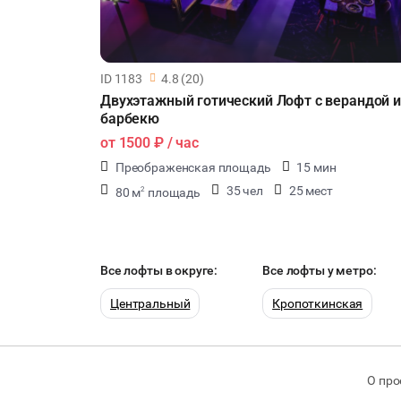
ID 1183
4.8 (20)
Двухэтажный готический Лофт с верандой и
барбекю
от
1500 ₽
/ час
Преображенская площадь
15 мин
35 чел
25 мест
80 м
площадь
2
Все лофты в округе:
Все лофты у метро:
Центральный
Кропоткинская
О про