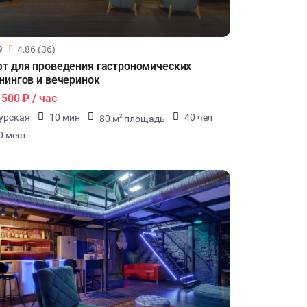
9
4.86 (36)
т для проведения гастрономических
нингов и вечеринок
1500 ₽
/ час
урская
10 мин
40 чел
80 м
площадь
2
0 мест