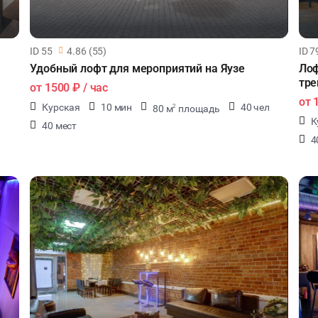
ID 55
4.86 (55)
ID 7
Удобный лофт для мероприятий на Яузе
Лоф
тре
от
1500 ₽
/ час
от
Курская
10 мин
40 чел
80 м
площадь
2
К
40 мест
4