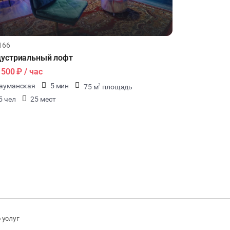
166
устриальный лофт
1500 ₽
/ час
ауманская
5 мин
75 м
площадь
2
5 чел
25 мест
 услуг