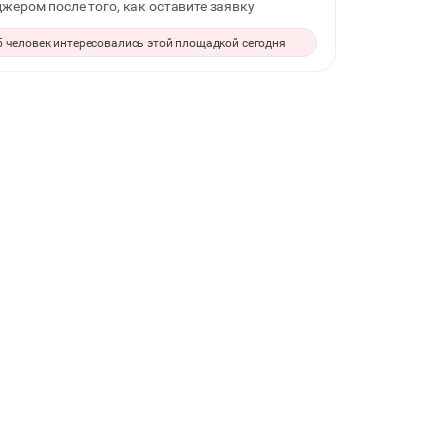
жером после того, как оставите заявку
ДЕТСКИЕ ПРАЗДНИКИ
5 человек интересовались этой площадкой сегодня
ФОТОСЕССИИ
ЮБИЛЕЙ
ВЫПУСКНЫЕ
МАЛЬЧИШНИК
ДИСКОТЕКА
НОВЫЙ ГОД
ТАНЦЫ
КИНОПРОСМОТР