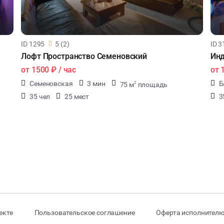
ID 1295
5 (2)
ID 3
Лофт Пространство Семеновский
Инд
от
1500 ₽
/ час
от
Семеновская
3 мин
Б
75 м
площадь
2
35 чел
25 мест
3
екте
Пользовательское соглашение
Оферта исполнителю