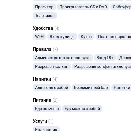
Пишите / звоните , что бы узнать свободна ли инт
Проектор
Проигрыватель CD и DVD
Сабвуфе
предложит вам другие варианты !
Телевизор
Удобства
(4)
Wi-Fi
Вход с улицы
Кухня
Платная парков
Правила
(7)
Администратор на площадке
Вход 18+
Депоз
Разрешен кальян
Разрешены конфетти/хлопуш
Напитки
(4)
Алкоголь с собой
Безлимитный бар
Напитки 
Питание
(2)
Еда по меню
Еду можно с собой
Услуги
(1)
Кальянщик