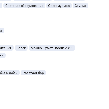
ересующая вас дата, если этот лофт занят, наш менеджер
р
Световое оборудование
Светомузыка
Стулья
ка
ита нет
Залог
Можно шуметь после 23:00
ки
б/а с собой
Работает бар