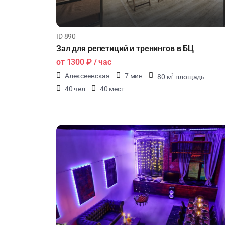
ID 890
Зал для репетиций и тренингов в БЦ
от
1300 ₽
/ час
Алексеевская
7 мин
80 м
площадь
2
40 чел
40 мест