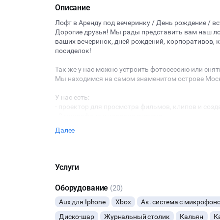
Описание
Лофт в Аренду под вечеринку / День рождение / в
Дорогие друзья! Мы рады представить вам наш лоф
ваших вечеринок, дней рождений, корпоративов, к
посиделок!
Так же у нас можно устроить фотосессию или снять
Мы находимся на самом знаменитом острове Моск
У нас есть:
- проектор для просмотра фильмов, клипов и соз
- 2 микрофона и караоке система
- Куча настольных игр для больших компаний
Далее
- Светомузыка
- Очень громкая Аудиосистема
- Классные фотозоны
- Стол для бирпонга
Услуги
- И незабываемая атмосфера
Сам лофт оснащен разными вариантами подсветок, 
Оборудование
(20)
Единственный лофт с денежным потолком!
Aux для Iphone
Xbox
Ак. система с микрофон
Мы бесплатно предоставляем столы/стулья/мусо
Диско-шар
Журнальный столик
Кальян
К
Скидки на Дни Рождения и Корпоративы!