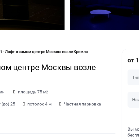
ft - Лофт в самом центре Москвы возле Кремля
от 
амом центре Москвы возле
Ти
ин.
площадь 75 м
2
На
(до) 25
потолок 4 м
Частная парковка
Вы мо
беспл