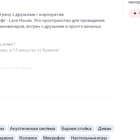
менед
🔥
стречу с друзьями / корпоратив
т - Lave House. Это пространство для проведения
иновечеров, встреч с друзьями и просто веселых
 клип !
вы, в 15 минутах от Кремля!
дание атмосферы
как для дискотек, так и для банкета !
ом
Акустическая система
Барная стойка
Диван
рные пакеты/бумажные полотенца!
араоке
Колонки
Микрофон
Настольные игры