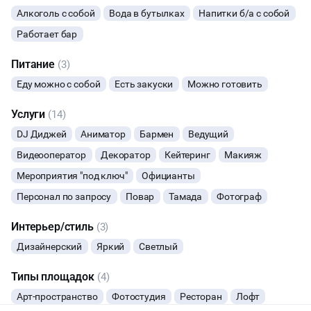
Алкоголь с собой
Вода в бутылках
Напитки б/а с собой
ВЫСТАВКИ
Работает бар
КИНОПРОСМОТР
Питание
(3)
Еду можно с собой
Есть закуски
Можно готовить
НАСТОЛЬНЫЕ ИГРЫ
Услуги
(14)
КУЛИНАРНЫЙ МАСТЕР-КЛАСС
DJ Диджей
Аниматор
Бармен
Ведущий
Видеооператор
Декоратор
Кейтеринг
Макияж
ФУРШЕТЫ
Мероприятия "под ключ"
Официанты
Персонал по запросу
ДЕГУСТАЦИИ
Повар
Тамада
Фотограф
Интерьер/стиль
(3)
ТИМБИЛДИНГ
Дизайнерский
Яркий
Светлый
Типы площадок
(4)
Арт-пространство
Фотостудия
Ресторан
Лофт