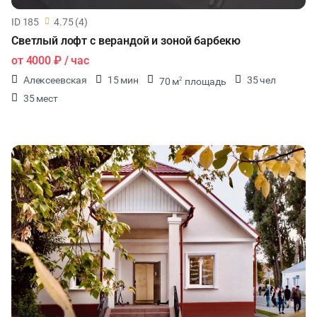
ID 185
4.75 (4)
Светлый лофт с верандой и зоной барбекю
от
4000 ₽
/ час
Алексеевская
15 мин
35 чел
70 м
площадь
2
35 мест