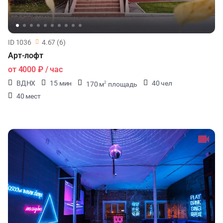
ID 1036
4.67 (6)
Арт-лофт
от
4000 ₽
/ час
ВДНХ
15 мин
40 чел
170 м
площадь
2
40 мест