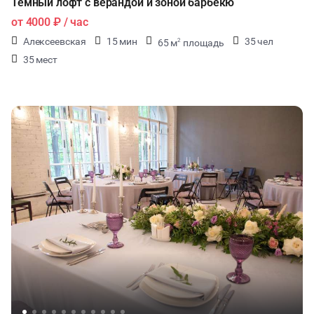
Тёмный лофт с верандой и зоной барбекю
от
4000 ₽
/ час
Алексеевская
15 мин
35 чел
65 м
площадь
2
35 мест