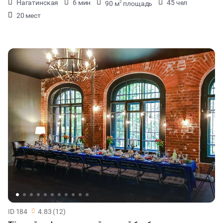
Нагатинская
6 мин
45 чел
90 м
площадь
2
20 мест
ID 184
4.83 (12)