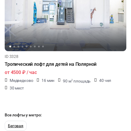
ID 3328
Тропический лофт для детей на Полярной
от
4500 ₽
/ час
Медведково
16 мин
40 чел
90 м
площадь
2
30 мест
Все лофты у метро:
Беговая