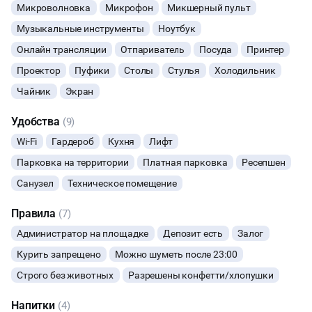
Микроволновка
Микрофон
Микшерный пульт
БАНКЕТЫ
Музыкальные инструменты
Ноутбук
Онлайн трансляции
Отпариватель
Посуда
Принтер
ЮБИЛЕЙ
Проектор
Пуфики
Столы
Стулья
Холодильник
Чайник
ВЫПУСКНЫЕ
Экран
Удобства
(9)
МАЛЬЧИШНИК
Wi-Fi
Гардероб
Кухня
Лифт
ДИСКОТЕКА
Парковка на территории
Платная парковка
Ресепшен
Санузел
Техническое помещение
СВИДАНИЯ
Правила
(7)
НОВЫЙ ГОД
Администратор на площадке
Депозит есть
Залог
Курить запрещено
Можно шуметь после 23:00
МАСТЕР-КЛАСС
Строго без животных
Разрешены конфетти/хлопушки
СЕМИНАРЫ
Напитки
(4)