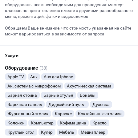
оборудованы всем необходимым для проведения: мастер-
классов по приготовлению вместе с друзьями разнообразного
меню, презентаций, фото- и видеосъемок.
Начало
Окончание
ВЕЧЕРИНКИ
Обращаем Ваше внимание, что стоимость указанная на сайте
может варьироваться в зависимости от запроса!
ДЕНЬ РОЖДЕНИЯ
ДЕВИЧНИК
Услуги
Оборудование
(38)
ДЕТСКИЕ ПРАЗДНИКИ
Apple TV
Aux
Aux для Iphone
ДАННЫЙ ЛОФТ СЕЙЧАС НЕ АКТИВЕН
Ак. система с микрофоном
СВАДЬБЫ
Акустическая система
Барная стойка
Барные стулья
Бокалы
ОСТАВИТЬ ЗАЯВКУ
КОРПОРАТИВЫ
Варочная панель
Диджейский пульт
Духовка
Вы можете отменить заявку в любой момент, это бесплатно
Журнальный столик
Караоке
Коктейльные столики
ДЕЛОВЫЕ МЕРОПРИЯТИЯ
или поменять параметры с нашим менеджером после того, как
оставите заявку
Колонки
Компьютер
Кофемашина
Кресло
Круглый стол
ФОТОСЕССИИ
Кулер
Мебель
Медиаплеер
🔥
6 человек интересовались этой площадкой сегодня