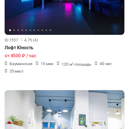
ID 1557
4.75 (4)
Лофт Юность
от
4500 ₽
/ час
Бауманская
15 мин
40 чел
120 м
площадь
2
35 мест