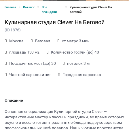
Главная
Каталог
Все
Кулинарная студия Clever На
площадки
Беговой
Кулинарная студия Clever На Беговой
(ID 1876)
Москва
Беговая
от метро 3 мин.
площадь 130 м
Количество гостей (до) 40
2
Посадочных мест (до) 30
потолок 3 м
Частной парковки нет
Городская парковка
Описание
от 5000 ₽ за час
Основная специализация Кулинарной студии Clever —
интерактивные мастер-классы и праздники, во время которых
вкусно и весело готовят различные блюда под руководством
Тип мероприятия
профессиональных шеф-поваров. Наши уютные пространства,