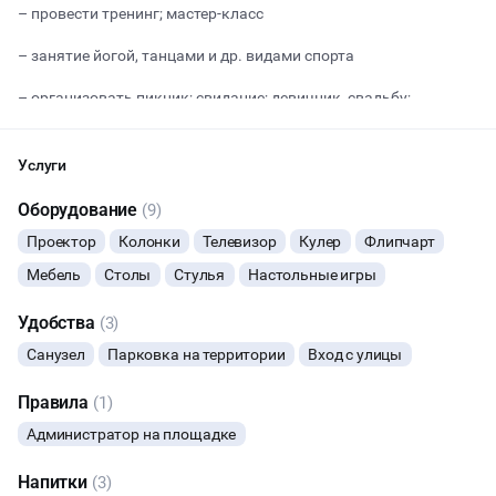
– провести тренинг; мастер-класс
– занятие йогой, танцами и др. видами спорта
Начало
Окончание
ВЕЧЕРИНКИ
– организовать пикник; свидание; девичник, свадьбу;
– устроить фотосессию или видеосъемку;
ДЕНЬ РОЖДЕНИЯ
Услуги
- позагорать
ДЕВИЧНИК
Оборудование
(9)
Внимание, стоимость площадки зависит от типа мероприятия
Проектор
Колонки
Телевизор
Кулер
Флипчарт
и количества участников
ДЕТСКИЕ ПРАЗДНИКИ
Мебель
Столы
Стулья
Настольные игры
ДАННЫЙ ЛОФТ СЕЙЧАС НЕ АКТИВЕН
СВАДЬБЫ
Удобства
(3)
ОСТАВИТЬ ЗАЯВКУ
Санузел
Парковка на территории
Вход с улицы
КОРПОРАТИВЫ
Вы можете отменить заявку в любой момент, это бесплатно
Правила
(1)
КВАРТИРНИКИ
или поменять параметры с нашим менеджером после того, как
Администратор на площадке
оставите заявку
ФОТОСЕССИИ
Напитки
(3)
🔥
11 человек интересовались этой площадкой сегодня