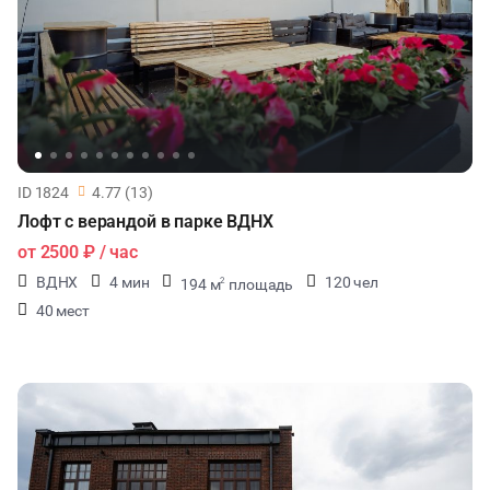
СЕМИНАРЫ
ТАНЦЫ
КИНОПРОСМОТР
ID 1824
4.77 (13)
НАСТОЛЬНЫЕ ИГРЫ
Лофт с верандой в парке ВДНХ
от
2500 ₽
/ час
РЕПЕТИЦИИ
ВДНХ
4 мин
120 чел
194 м
площадь
2
ЧАЕПИТИЕ
40 мест