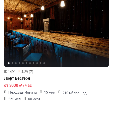
ID 1491
4.29 (7)
Лофт Вестерн
от
3000 ₽
/ час
Площадь Ильича
15 мин
210 м
площадь
2
250 чел
60 мест