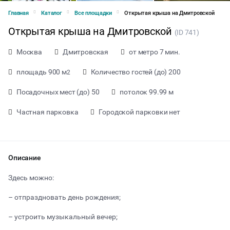
Главная
Каталог
Все площадки
Открытая крыша на Дмитровской
Открытая крыша на Дмитровской
(ID 741)
Москва
Дмитровская
от метро 7 мин.
площадь 900 м
Количество гостей (до) 200
2
Посадочных мест (до) 50
потолок 99.99 м
Частная парковка
Городской парковки нет
Описание
Здесь можно:
– отпраздновать день рождения;
от 2500 ₽ за час
– устроить музыкальный вечер;
Тип мероприятия