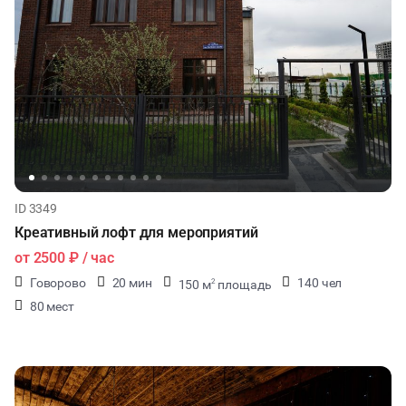
ID 3349
Креативный лофт для мероприятий
от
2500 ₽
/ час
Говорово
20 мин
140 чел
150 м
площадь
2
80 мест