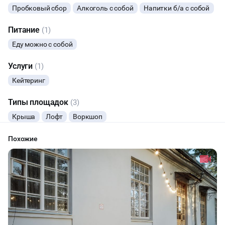
Пробковый сбор
Алкоголь с собой
Напитки б/а с собой
ЮБИЛЕЙ
Питание
(1)
ЙОГА И РАСТЯЖКА
Еду можно с собой
Услуги
(1)
ФИТНЕС
Кейтеринг
ВЫПУСКНЫЕ
Типы площадок
(3)
МАЛЬЧИШНИК
Крыша
Лофт
Воркшоп
Похожие
ДИСКОТЕКА
СВИДАНИЯ
НОВЫЙ ГОД
МАСТЕР-КЛАСС