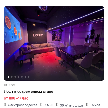
ID 3393
Лофт в современном стиле
от
800 ₽
/ час
Электрозаводская
7 мин
16 чел
30 м
площадь
2