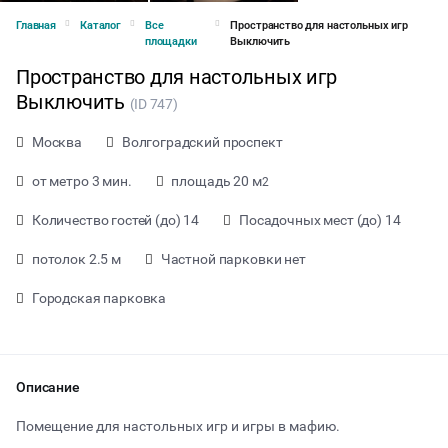
Главная
Каталог
Все
Пространство для настольных игр
площадки
Выключить
Пространство для настольных игр
Выключить
(ID 747)
Москва
Волгоградский проспект
от метро 3 мин.
площадь 20 м
2
Количество гостей (до) 14
Посадочных мест (до) 14
потолок 2.5 м
Частной парковки нет
Городская парковка
от 700 ₽ за час
Описание
Помещение для настольных игр и игры в мафию.
Тип мероприятия