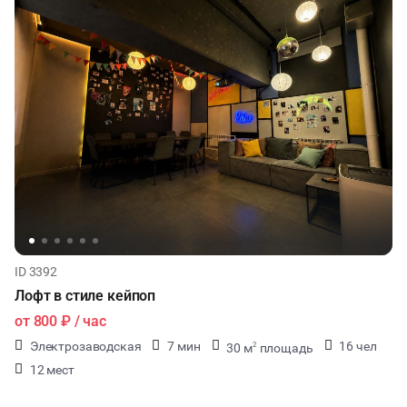
ID 3392
Лофт в стиле кейпоп
от
800 ₽
/ час
Электрозаводская
7 мин
16 чел
30 м
площадь
2
12 мест