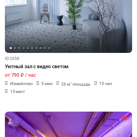
ID 2358
Уютный зал с видео светом
от
790 ₽
/ час
Измайлово
5 мин
15 чел
26 м
площадь
2
15 мест