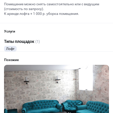
Помещение можно снять самостоятельно или с ведущим
(стоимость по запросу).
К аренде лофта + 1 000 р. уборка помещения.
Начало
Окончание
ВЕЧЕРИНКИ
Услуги
ДЕНЬ РОЖДЕНИЯ
Типы площадок
(1)
ДЕТСКИЕ ПРАЗДНИКИ
Лофт
Похожие
ДАННЫЙ ЛОФТ СЕЙЧАС НЕ АКТИВЕН
ОСТАВИТЬ ЗАЯВКУ
Вы можете отменить заявку в любой момент, это бесплатно
или поменять параметры с нашим менеджером после того, как
оставите заявку
🔥
8 человек интересовались этой площадкой сегодня