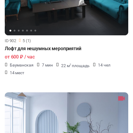
ID 902
5 (1)
Лофт для нешумных мероприятий
от
600 ₽
/ час
Бауманская
7 мин
14 чел
22 м
площадь
2
14 мест