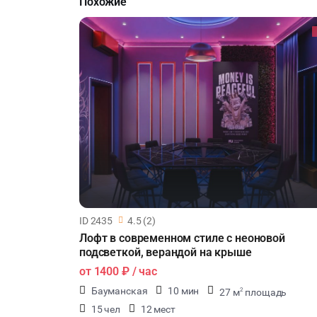
Похожие
ПЯТНИЦА ВЕЧЕР с 18:00/СУББОТА ДЕНЬ до 18:00/
СУББОТА ВЕЧЕР с 18:00 - 3.300 руб./час
+ Дополнительно оплачивается УБОРКА 2.000 руб. 
________________________
! ЦЕНЫ на даты с 15.12.23 по 14.01.24 (кроме 29,30
БУДНИ (Пн.-Чт., ПЯТНИЦА ДЕНЬ до 18:00)
ДЕНЬ до 18:00 - 1.900 руб./час
ВЕЧЕР с 18:00 до 00:00 - 2.200 руб./час
НОЧЬ с 00:00 -2.900 руб./час
ВЫХОДНЫЕ (ПЯТНИЦА ВЕЧЕР после 18:00, СУББОТ
ПЯТНИЦА ВЕЧЕР с 18:00/СУББОТА ДЕНЬ до 18:00/
СУББОТА ВЕЧЕР с 18:00 - 3.900 руб./час
ID 2435
4.5 (2)
________________________
Лофт в современном стиле с неоновой
подсветкой, верандой на крыше
* ЦЕНЫ на 29,30,31 декабря:*
от
1400 ₽
/ час
*29,30,31 декабря - 5.900 руб./час (минимальное в
Бауманская
10 мин
27 м
площадь
2
15 чел
12 мест
* 31 декабря после 18:00- 7.900 руб./час (минимал