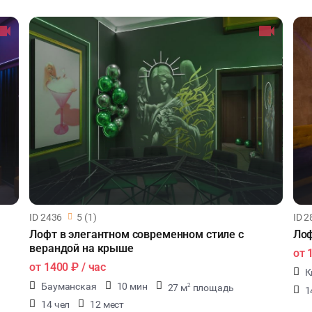
ВОСКРЕСЕНЬЕ/предпраздничные дни/- 2.900 руб./час
(при использовании конфетти 3.000 руб.)
,31 декабря):
А ДЕНЬ до 18:00, ВОСКРЕСЕНЬЕ):
ВОСКРЕСЕНЬЕ/предпраздничные дни/- 3.300руб./час
ID 2436
5 (1)
ID 2
Лофт в элегантном современном стиле с
Лоф
верандой на крыше
от
от
1400 ₽
/ час
К
ремя бронирования после 18:00 - 4 часа)
Бауманская
10 мин
27 м
площадь
2
1
14 чел
12 мест
ьное время бронирования после 18:00 - 7 часов)