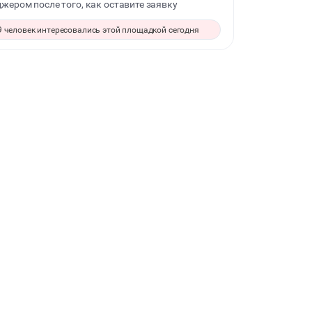
жером после того, как оставите заявку
ДЕТСКИЕ ПРАЗДНИКИ
9 человек интересовались этой площадкой сегодня
СВАДЬБЫ
КВАРТИРНИКИ
ФОТОСЕССИИ
ДИСКОТЕКА
МАСТЕР-КЛАСС
СЕМИНАРЫ
ТАНЦЫ