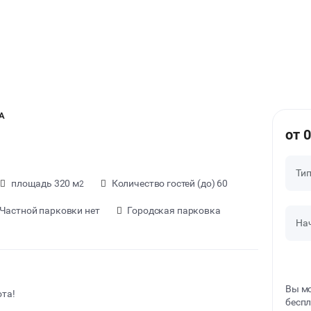
A
от 0
Ти
площадь 320 м
Количество гостей (до) 60
2
Частной парковки нет
Городская парковка
На
Вы мо
ота!
беспл