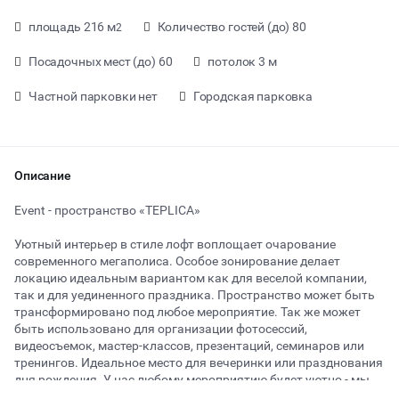
площадь 216 м
Количество гостей (до) 80
2
Посадочных мест (до) 60
потолок 3 м
Частной парковки нет
Городская парковка
Описание
Event - пространство «TEPLICA»
Уютный интерьер в стиле лофт воплощает очарование
современного мегаполиса. Особое зонирование делает
локацию идеальным вариантом как для веселой компании,
так и для уединенного праздника. Пространство может быть
трансформировано под любое мероприятие. Так же может
быть использовано для организации фотосессий,
от 0 ₽ за час
видеосъемок, мастер-классов, презентаций, семинаров или
тренингов. Идеальное место для вечеринки или празднования
дня рождения. У нас любому мероприятию будет уютно - мы
Тип мероприятия
предусмотрели комфортную мебель под стиль пространства и