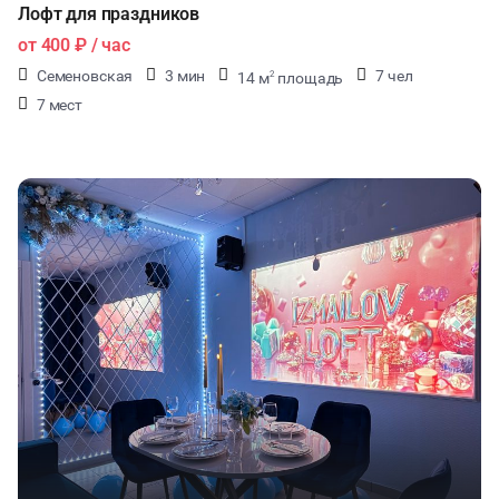
Лофт для праздников
от
400 ₽
/ час
Семеновская
3 мин
7 чел
14 м
площадь
2
7 мест