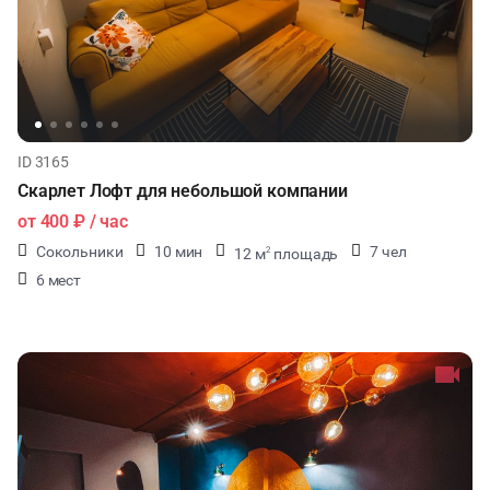
ID 3165
Скарлет Лофт для небольшой компании
от
400 ₽
/ час
Сокольники
10 мин
7 чел
12 м
площадь
2
6 мест