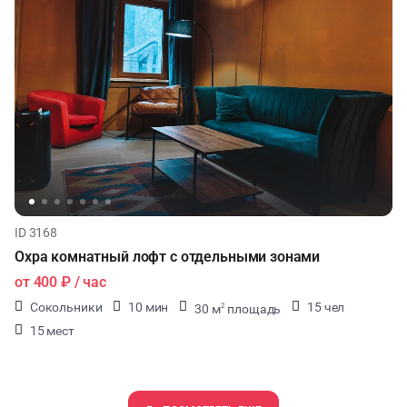
ID 3168
Охра комнатный лофт с отдельными зонами
от
400 ₽
/ час
Сокольники
10 мин
15 чел
30 м
площадь
2
15 мест