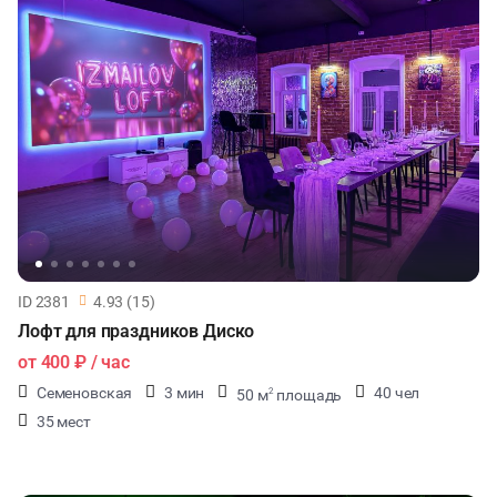
ID 2381
4.93 (15)
Лофт для праздников Диско
от
400 ₽
/ час
Семеновская
3 мин
40 чел
50 м
площадь
2
35 мест