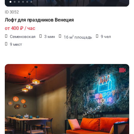
ID 3052
Лофт для праздников Венеция
от
400 ₽
/ час
Семеновская
3 мин
9 чел
16 м
площадь
2
9 мест