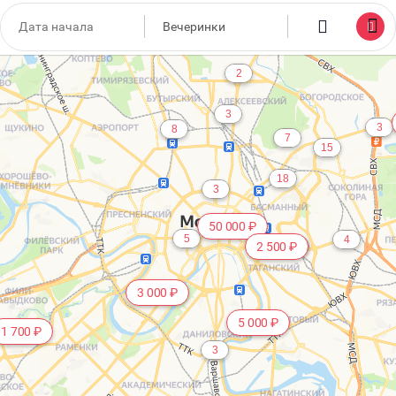
1 000 ₽
5
2
3
3
8
7
15
18
3
50 000 ₽
5
4
2 500 ₽
5
3 000 ₽
5 000 ₽
1 700 ₽
3