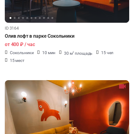
ID 3164
Олив лофт в парке Сокольники
от
400 ₽
/ час
Сокольники
10 мин
15 чел
30 м
площадь
2
15 мест