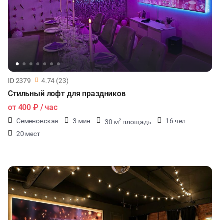
ID 2379
4.74 (23)
Стильный лофт для праздников
от
400 ₽
/ час
Семеновская
3 мин
16 чел
30 м
площадь
2
20 мест