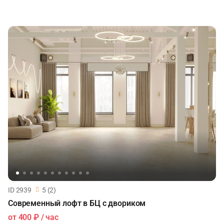
ID 2939
5 (2)
Современный лофт в БЦ с двориком
от
400 ₽
/ час