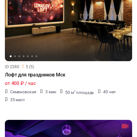
ID 2380
5 (5)
Лофт для праздников Мск
от
400 ₽
/ час
Семеновская
3 мин
40 чел
50 м
площадь
2
35 мест