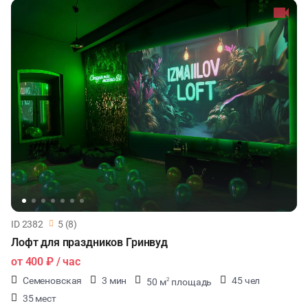
ID 2382
5 (8)
Лофт для праздников Гринвуд
от
400 ₽
/ час
Семеновская
3 мин
45 чел
50 м
площадь
2
35 мест