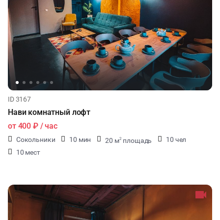
ID 3167
Нави комнатный лофт
от
400 ₽
/ час
Сокольники
10 мин
10 чел
20 м
площадь
2
10 мест