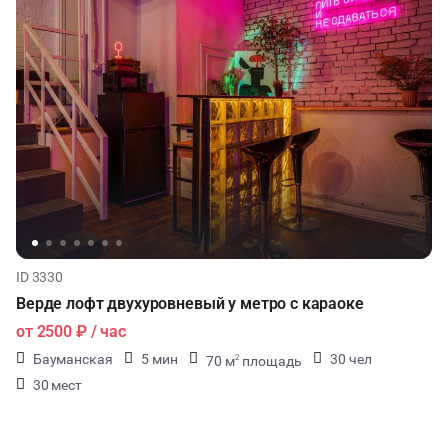
ID 3330
Верде лофт двухуровневый у метро с караоке
от
2500 ₽
/ час
Бауманская
5 мин
30 чел
70 м
площадь
2
30 мест