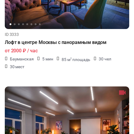
ID 3333
Лофт в центре Москвы с панорамным видом
от
2000 ₽
/ час
Бауманская
5 мин
30 чел
85 м
площадь
2
30 мест