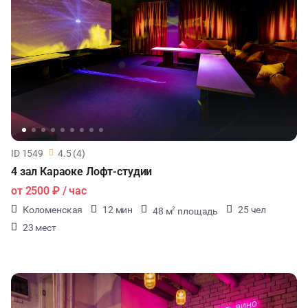
ID 1549
4.5 (4)
4 зал Караоке Лофт-студии
от
2500 ₽
/ час
Коломенская
12 мин
25 чел
48 м
площадь
2
23 мест