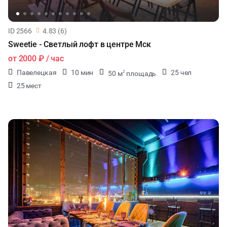
ID 2566
4.83 (6)
Sweetie - Светлый лофт в центре Мск
от
2000 ₽
/ час
Павелецкая
10 мин
25 чел
50 м
площадь
2
25 мест