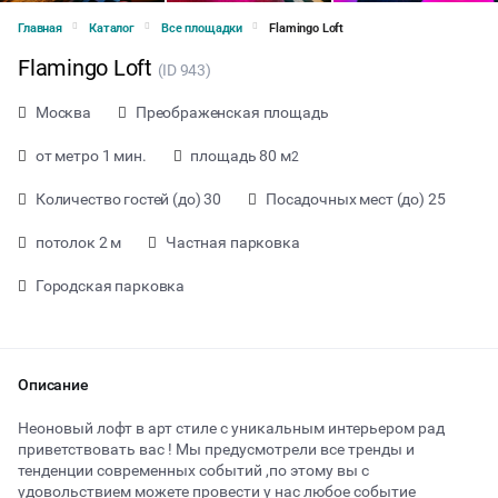
Главная
Каталог
Все площадки
Flamingo Loft
Flamingo Loft
(ID 943)
Москва
Преображенская площадь
от метро 1 мин.
площадь 80 м
2
Количество гостей (до) 30
Посадочных мест (до) 25
потолок 2 м
Частная парковка
Городская парковка
Описание
от 2500 ₽ за час
Неоновый лофт в арт стиле с уникальным интерьером рад
приветствовать вас ! Мы предусмотрели все тренды и
тенденции современных событий ,по этому вы с
удовольствием можете провести у нас любое событие
Тип мероприятия