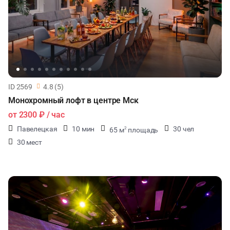
ID 2569
4.8 (5)
Монохромный лофт в центре Мск
от
2300 ₽
/ час
Павелецкая
10 мин
30 чел
65 м
площадь
2
30 мест