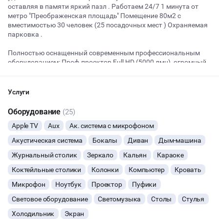
оставляя в памяти яркий пазл . Работаем 24/7 1 минута от
метро "Преображенская площадь" Помещение 80м2 с
вместимостью 30 человек (25 посадочных мест ) Охраняемая
Начало
Окончание
парковка .
ВЕЧЕРИНКИ
Полностью оснащенный современным профессиональным
оборудованием: Проф.проектор Full HD (5000 лмн), огромный
ДЕНЬ РОЖДЕНИЯ
экран (диаг.3 м), , профессиональная караоке система "AST",
дым-машина,Apple TV, 9 cветовых приборов, световые кубы,
ДЕВИЧНИК
свето-музыка,лаунж-зона,фуршетная зона,акустическая
Услуги
система "SONY"(5 квт)проф.спецэффекты, огромный стол в
ЛОФТ стиле и 15 пуфиков к нему посуда, неон, холодильник,
Оборудование
(25)
ДЕТСКИЕ ПРАЗДНИКИ
компьютер, 2 радио микрофона, селфи-кольца.
Apple TV
Aux
Ак. система с микрофоном
ДАННЫЙ ЛОФТ СЕЙЧАС НЕ АКТИВЕН
СВАДЬБЫ
Акустическая система
Бокалы
Диван
Дым-машина
Журнальный столик
ОСТАВИТЬ ЗАЯВКУ
Зеркало
Кальян
Караоке
КОРПОРАТИВЫ
Коктейльные столики
Колонки
Компьютер
Кровать
Вы можете отменить заявку в любой момент, это бесплатно
Микрофон
Ноутбук
Проектор
Пуфики
ФОТОСЕССИИ
или поменять параметры с нашим менеджером после того, как
оставите заявку
Световое оборудование
Светомузыка
Столы
Стулья
БАНКЕТЫ
🔥
6 человек интересовались этой площадкой сегодня
Холодильник
Экран