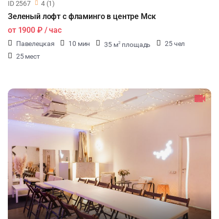
ID 2567
4 (1)
Зеленый лофт с фламинго в центре Мск
от
1900 ₽
/ час
Павелецкая
10 мин
25 чел
35 м
площадь
2
25 мест