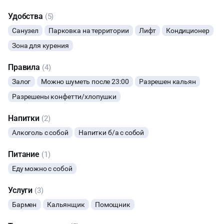
Удобства
ЮБИЛЕЙ
(5)
Санузел
Парковка на территории
Лифт
Кондиционер
ВЫПУСКНЫЕ
Зона для курения
МАЛЬЧИШНИК
Правила
(4)
Залог
Можно шуметь после 23:00
Разрешен кальян
ДИСКОТЕКА
Разрешены конфетти/хлопушки
НОВЫЙ ГОД
Напитки
(2)
Алкоголь с собой
Напитки б/а с собой
ТАНЦЫ
Питание
(1)
Еду можно с собой
Услуги
(3)
Бармен
Кальянщик
Помощник